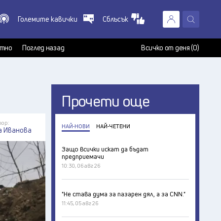
Големите кавички
Сблъсък
X
т
тно
Поглед назад
Всичко от деня (0)
Прочети още
ор:
НАЙ-НОВИ
НАЙ-ЧЕТЕНИ
а Иванова
Защо всички искат да бъдат
предприемачи
10:30, 06 авг 26
"Не става дума за пазарен дял, а за CNN."
11:45, 05 авг 26