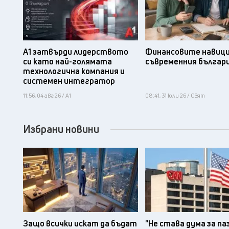
А1 затвърди лидерството
Финансовите навици
си като най-голямата
съвременния българ
технологична компания и
системен интегратор
11:56, 04 авг 26 / А1
08:41, 31 юли 26 / Свят
Избрани новини
Защо всички искат да бъдат
"Не става дума за па