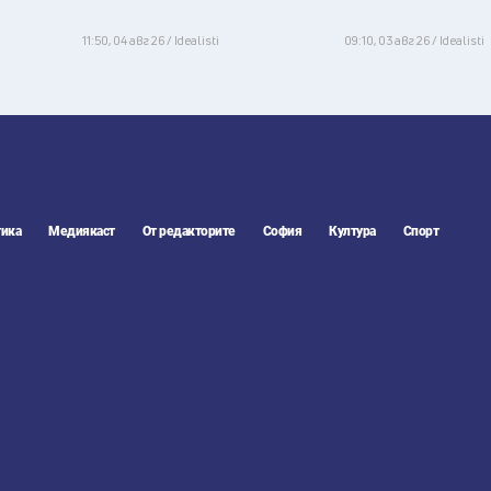
11:50, 04 авг 26 / Idealisti
09:10, 03 авг 26 / Idealisti
ика
Медиякаст
От редакторите
София
Култура
Спорт