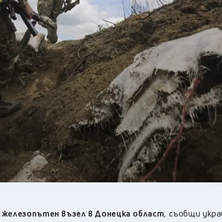
19
°C
Перник
,
22
°C
Плевен
,
21
°C
Пловдив
,
20
°C
Разград
,
23
°C
Русе
,
21
°C
Силистра
,
19
°C
Сливен
,
15
°C
Смолян
,
19
°C
София
,
20
°C
Стара Загора
,
20
°C
Търговище
,
22
°C
Хасково
,
20
°C
Шумен
,
20
°C
Ямбол
,
в железопътен възел в Донецка област
, съобщи укр