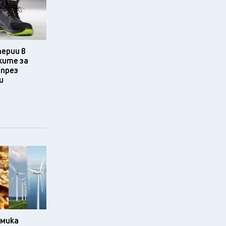
терии в
ките за
 през
и
омика