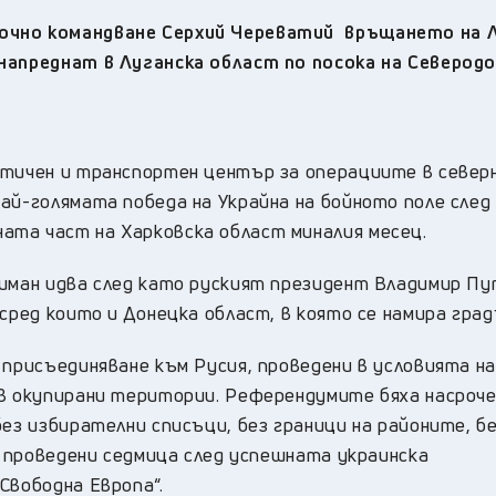
точно командване Серхий Череватий
връщането на Л
напреднат в Луганска област по посока на Северодо
стичен и транспортен център за операциите в севе
ай-голямата победа на Украйна на бойното поле след
ата част на Харковска област миналия месец.
Лиман идва след като руският президент Владимир П
 сред които и Донецка област, в която се намира гра
 присъединяване към Русия, проведени в условията на
 в окупирани територии. Референдумите бяха насроч
без избирателни списъци, без граници на районите, б
ха проведени седмица след успешната украинска
Свободна Европа“.