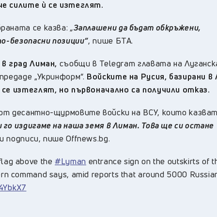
че силите ѝ се изтеглят.
раната се казва:
„
Заплашени да бъдат обкръжени,
по-безопасни позиции
“
, пише БТА.
 в град Лиман,
съобщи в Telegram главата на Луганс
предаде „Укринформ“.
Войските на Русия, базирани в 
 се изтеглят, но първоначално са получили отказ.
от десантно-щурмовите войски на ВСУ, които казват:
го издигаме на наша земя в Лиман. Това ще си остане
 подписи, пише Оffnews.bg.
 flag above the
#Lyman
entrance sign on the outskirts of th
stern command says, amid reports that around 5000 Russia
p4YbkX7