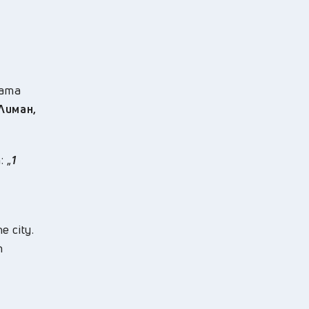
ката
Лиман,
 „
1
e city.
n