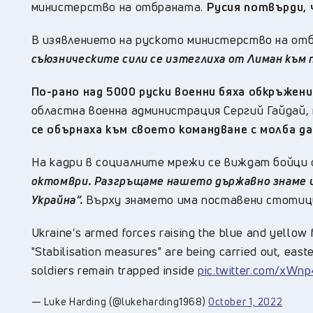
министерство на отбраната.
Русия потвърди, 
В изявлението на руското министерство на отб
съюзническите сили се изтеглиха от Лиман към 
По-рано над 5000 руски военни бяха обкръжени
областна военна администрация Сергий Гайдай, 
се обърнаха към своето командване с молба да
На кадри в социалните мрежи се виждат бойци 
октомври. Разгръщаме нашето държавно знаме и 
Украйна“.
Върху знамето има поставени стотици
Ukraine's armed forces raising the blue and yellow
"Stabilisation measures" are being carried out, ea
soldiers remain trapped inside
pic.twitter.com/xWn
— Luke Harding (@lukeharding1968)
October 1, 2022