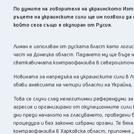
По думите на говорителя на украинското Из
ръцете на украинските сили ще им позволи да 
който сега също е окупиран от Русия.
Лиман е използван от руската власт като логи
част на Донецка област. Падането му ще бъде н
светкавичната контраофанзива в североизточн
Новината за напредъка на украинските сили в 
обяви анексията на четири области на Украйна,
Това се случи след нелегитимни референдуми за
агресия и организирано от окупационните сили
дни преди началото на гласуването, проведени 
процедура и без законно избрани органи. Те бя
контраофанзива в Харковска област, припомня „