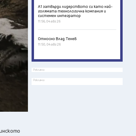
А1 затвърди лидерството си като най-
голямата технологична компания и
системен интегратор
11:56, 04 авг 26
Относно Влад Тенев
11:50, 04 авг 26
Реклама
Реклама
аинското