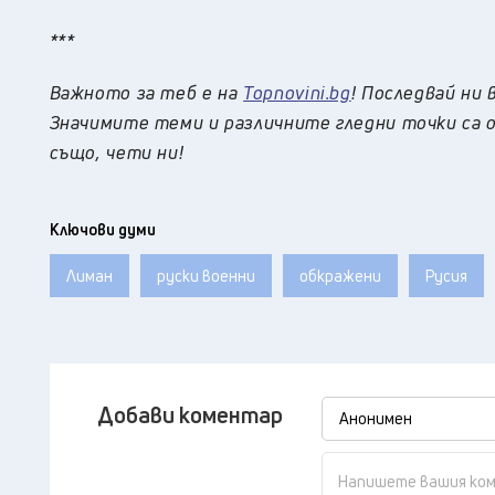
***
Важното за теб е на
Topnovini.bg
! Последвай ни 
Значимите теми и различните гледни точки са о
също, чети ни!
Ключови думи
Лиман
руски военни
обкражени
Русия
Добави коментар