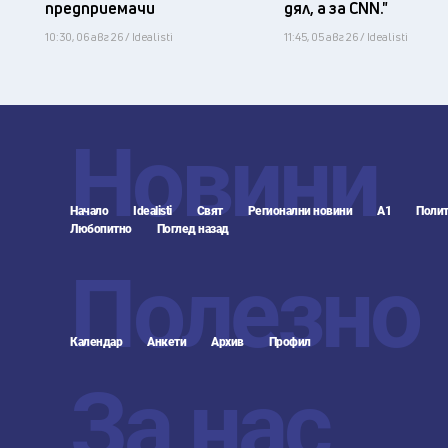
предприемачи
дял, а за CNN."
10:30, 06 авг 26 / Idealisti
11:45, 05 авг 26 / Idealisti
Новини
Начало
Idealisti
Свят
Регионални новини
А1
Полит
Любопитно
Поглед назад
Полезно
Календар
Анкети
Архив
Профил
За нас