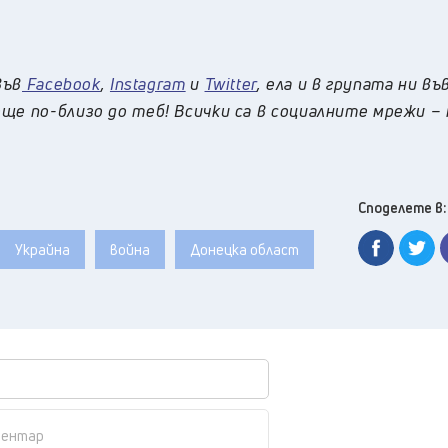
във
Facebook
,
Instagram
и
Twitter
, ела и в групата ни въ
ще по-близо до теб! Всички са в социалните мрежи –
Споделете в:
Украйна
война
Донецка област