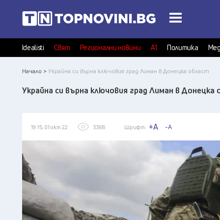
Idealisti
Свят
Регионални новини
А1
Политика
Мед
Начало >
Украйна си върна ключовия град Лиман в Донецка област
Украйна си върна ключовия град Лиман в Донецка 
+A
-A
19:15, 01 окт 22
3368
Шрифт: