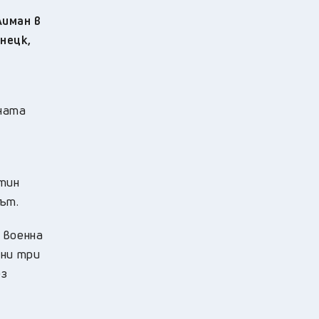
иман в
нецк,
рната
утин
дът.
 военна
ени три
ез