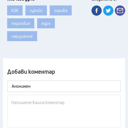
КЗК
лукойл
горива
търговия
едро
нарушение
Добави коментар