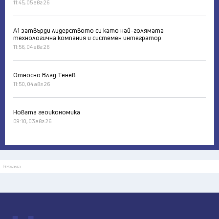
11:45, 05 авг 26
А1 затвърди лидерството си като най-голямата
технологична компания и системен интегратор
11:56, 04 авг 26
Относно Влад Тенев
11:50, 04 авг 26
Новата геоикономика
09:10, 03 авг 26
Реклама