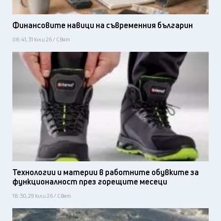
Финансовите навици на съвременния българин
08:41, 31 юли 26 / Свят
Технологии и материи в работните обувките за
функционалност през горещите месеци
18:30, 29 юли 26 / Свят