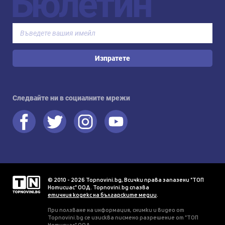
Бюлетин
Изпратете
Следвайте ни в социалните мрежи
© 2010 - 2026 Topnovini.bg, Всички права запазени "ТОП
Нотисиас" ООД. Topnovini.bg спазва
етичния кодекс на българските медии
.
При ползване на информация, снимки и видео от
Topnovini.bg се изисква писмено разрешение от "ТОП
Нотисиас" ООД.