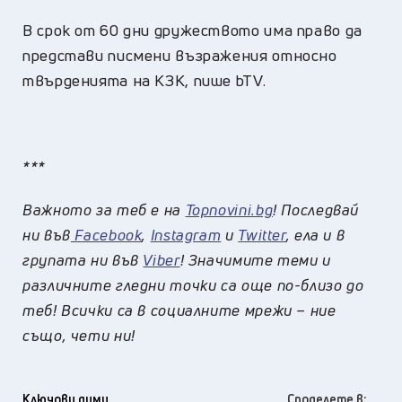
В срок от 60 дни дружеството има право да
представи писмени възражения относно
твърденията на КЗК, пише bTV.
***
Важното за теб е на
Topnovini.bg
! Последвай
ни във
Facebook
,
Instagram
и
Twitter
, ела и в
групата ни във
Viber
! Значимите теми и
различните гледни точки са още по-близо до
теб! Всички са в социалните мрежи – ние
също, чети ни!
Ключови думи
Споделете в: