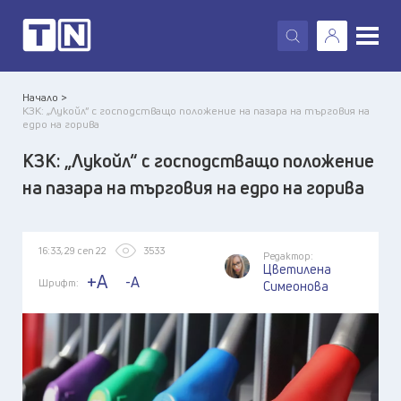
X
Начало >
КЗК: „Лукойл“ с господстващо положение на пазара на търговия на
едро на горива
КЗК: „Лукойл“ с господстващо положение
на пазара на търговия на едро на горива
16:33, 29 сеп 22
3533
Редактор:
Цветилена
+A
-A
Шрифт:
Симеонова