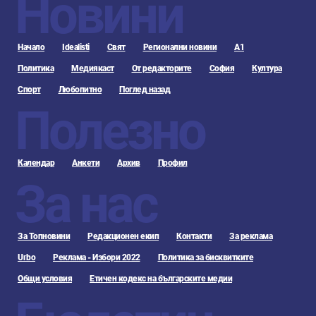
Новини
Начало
Idealisti
Свят
Регионални новини
А1
Политика
Медиякаст
От редакторите
София
Култура
Спорт
Любопитно
Поглед назад
Полезно
Календар
Анкети
Архив
Профил
За нас
За Топновини
Редакционен екип
Контакти
За реклама
Urbo
Реклама - Избори 2022
Политика за бисквитките
Общи условия
Етичен кодекс на българските медии