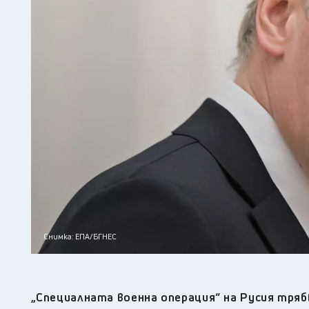
Снимка: ЕПА/БГНЕС
„
Специалната военна операция“ на Русия тряб