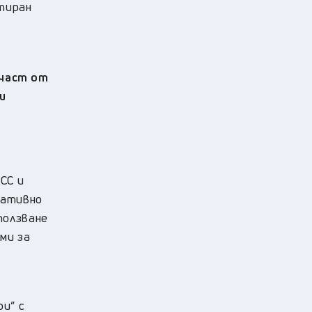
итиран
 част от
и
СС и
гативно
ползване
ми за
ри” с