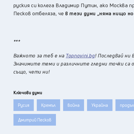
руския си колега Владимир Путин, ако Москва 
Песков отбеляза, че
в тези думи „няма нищо но
***
Важното за теб е на
Topnovini.bg
! Последвай ни 
Значимите теми и различните гледни точки са о
също, чети ни!
Ключови думи
Русия
Кремъл
война
Украйна
продъ
Дмитрий Песков