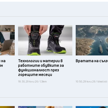
 на
Технологии и материи в
Вратата на съл
ин
работните обувките за
функционалност през
горещите месеци
18:30, 29 юли 26 / Свят
10:50, 29 юли 26 / Idealisti