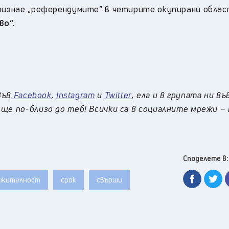
признае „референдумите” в четирите окупирани облас
во”.
във
Facebook
,
Instagram
и
Twitter
, ела и в групата ни в
ще по-близо до теб! Всички са в социалните мрежи –
Споделете в:
лжителност
срок
свърши