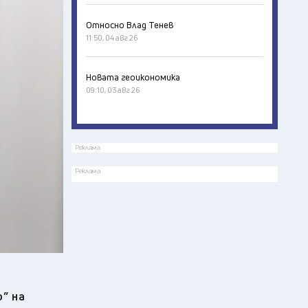
Относно Влад Тенев
11:50, 04 авг 26
Новата геоикономика
09:10, 03 авг 26
Реклама
Реклама
” на