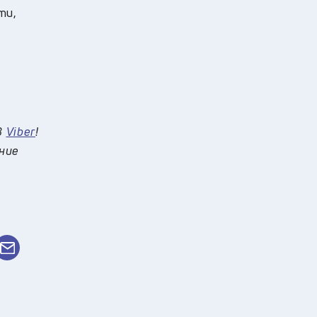
ти,
ъв
Viber
!
 ние