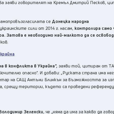
ова заяви говорителят на Кремъл Дмитрий Песков, ц
 самопровъзгласилата се
Донецка народна
украинските сили от 2014 г. насам,
контролира само
ра.
Затова е необходимо най-малкото да се освобод
ков.
Украйна
а в конфликта в Украйна”,
заяви той, цитиран от ТА
ючително опасно”. И добави: „Руската страна има не
етар на САЩ Антъни Блинкън за възможността за из
а, срещу територии, където са проведени референду
 Володимир Зеленски
, че „няма да има за какво да гово