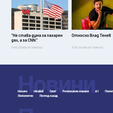
"Не става дума за пазарен
Относно Влад Тенев
дял, а за CNN."
11:45, 05 авг 26 / Idealisti
11:50, 04 авг 26 / Idealisti
Новини
Начало
Idealisti
Свят
Регионални новини
А1
Полит
Любопитно
Поглед назад