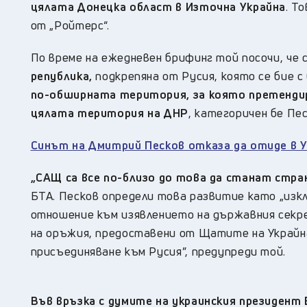
цялата Донецка област в Източна Украйна
. Т
от „Ройтерс“.
По време на ежедневен брифинг той посочи, че
република,
подкрепяна от Русия, която се бие с 
по-обширната територия, за която претенди
цялата територия на ДНР
, категоричен бе Пес
Синът на Дмитрий Песков отказа да отиде в 
„САЩ са все по-близо до това да станат стран
БТА. Песков определи това развитие като „изкл
отношение към изявлението на държавния секр
на оръжия, предоставени от Щатите на Украйн
присъединяване към Русия”, предупреди той.
Във връзка с думите на украинския президент