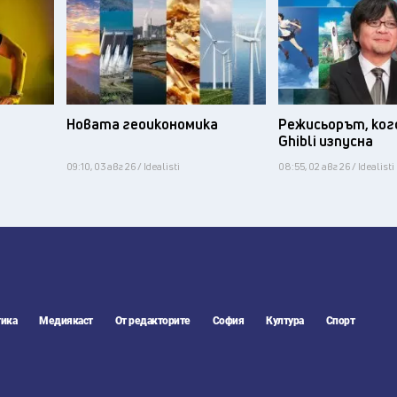
Новата геоикономика
Режисьорът, ког
Ghibli изпусна
09:10, 03 авг 26 / Idealisti
08:55, 02 авг 26 / Idealisti
ика
Медиякаст
От редакторите
София
Култура
Спорт