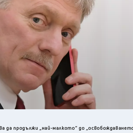
22
°C
Перник
,
22
°C
Плевен
,
24
°C
Пловдив
,
22
°C
Разград
,
26
°C
Русе
,
25
°C
Силистра
,
22
°C
Сливен
,
17
°C
Смолян
,
22
°C
София
,
20
°C
Стара Загора
,
24
°C
Търговище
,
21
°C
Хасково
,
23
°C
Шумен
,
22
°C
Ямбол
,
ва да продължи „най-малкото” до „освобождаването