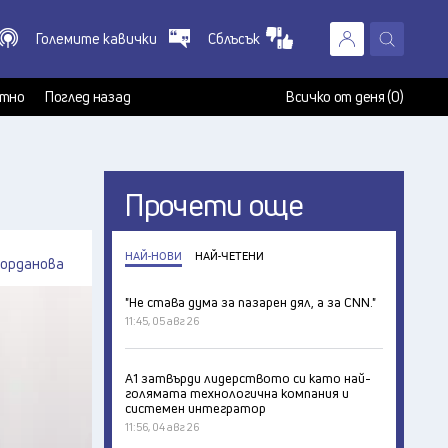
Големите кавички
Сблъсък
X
т
тно
Поглед назад
Всичко от деня (0)
Прочети още
НАЙ-НОВИ
НАЙ-ЧЕТЕНИ
Йорданова
"Не става дума за пазарен дял, а за CNN."
11:45, 05 авг 26
А1 затвърди лидерството си като най-
голямата технологична компания и
системен интегратор
11:56, 04 авг 26