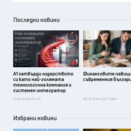
Последни новини
А1 затвърди лидерството
Финансовите навици
си като най-голямата
съвременния българ
технологична компания и
системен интегратор
11:56, 04 авг 26 / А1
08:41, 31 юли 26 / Свят
Избрани новини