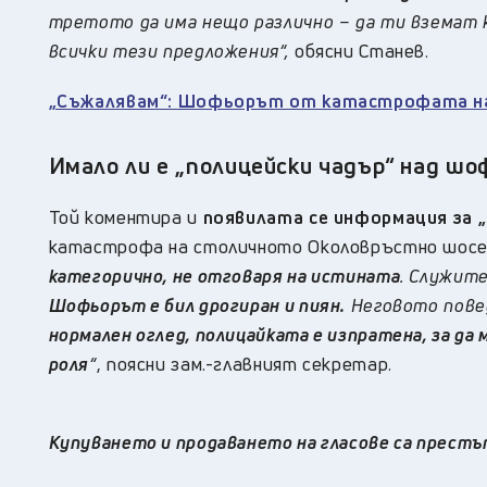
третото да има нещо различно – да ти вземат 
всички тези предложения“,
обясни Станев.
„Съжалявам“: Шофьорът от катастрофата на
Имало ли е „полицейски чадър“ над 
Той коментира и
появилата се информация за „
катастрофа на столичното Околовръстно шосе,
категорично, не отговаря на истината
. Служите
Шофьорът е бил дрогиран и пиян.
Неговото повед
нормален оглед, полицайката е изпратена, за да 
роля
“
, поясни зам.-главният секретар.
Купуването и продаването на гласове са престъ