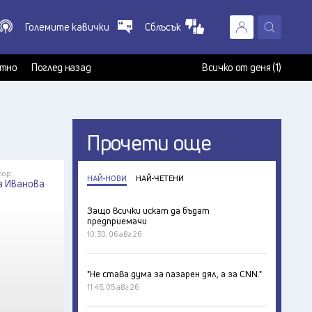
Големите кавички
Сблъсък
X
т
тно
Поглед назад
Всичко от деня (1)
Прочети още
ор:
НАЙ-НОВИ
НАЙ-ЧЕТЕНИ
а Иванова
Защо всички искат да бъдат
предприемачи
10:30, 06 авг 26
"Не става дума за пазарен дял, а за CNN."
11:45, 05 авг 26