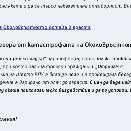
книжката и да се търси наказателна отговорност. Вн
 Околовръстното остава в ареста
шофьора от катастрофата на Околовръстно
полицейски чадър
“
над шофьора, причинил жестокат
 при която загина френски гражданин.
„
Отричам я
лка на Шесто РПУ е била до него и е провеждала бесед
ение е варирало от плач до агресия.
С цел да бъде из
му окаже психологическо въздействие и да го успокои. 
пления!