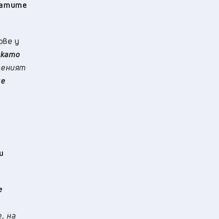
знатите
ове у
 като
еният
се
а
и
е
, на