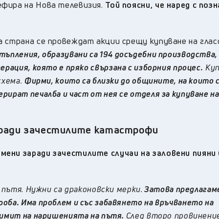
ефира на Нова телевизия.
Той поясни, че наред с по
а страна се провеждат акции срещу купуване на глас
ъпления, образувани са 194 досъдебни производства,
рация, която е пряко свързана с изборния процес.
Куп
схема.
Фирми, които са близки до общините, на които 
рират печалба и част от нея се отделя за купуване н
аради зачестилите катастрофи
ени заради зачестилите случаи на заловени пияни 
 пътя. Нужни са драконовски мерки.
Затова предлагам
оба. Има проблем и със забавянето на връчването на
лимит на нарушенията на пътя.
След второ провинение