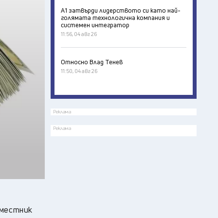
А1 затвърди лидерството си като най-
голямата технологична компания и
системен интегратор
11:56, 04 авг 26
Относно Влад Тенев
11:50, 04 авг 26
Реклама
Реклама
аместник