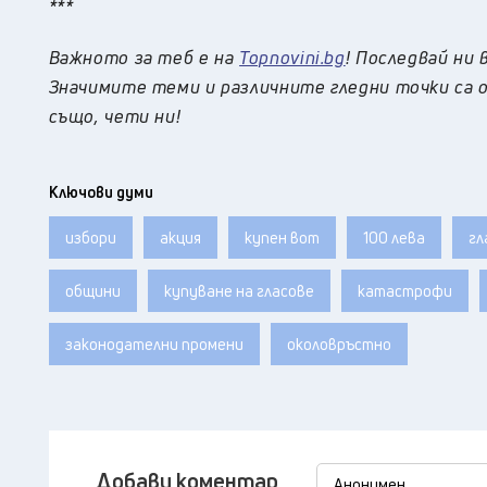
***
Важното за теб е на
Topnovini.bg
! Последвай ни 
Значимите теми и различните гледни точки са о
също, чети ни!
Ключови думи
избори
акция
купен вот
100 лева
гл
общини
купуване на гласове
катастрофи
законодателни промени
околовръстно
Добави коментар