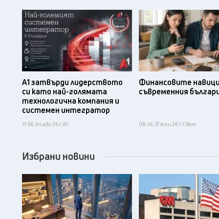
А1 затвърди лидерството
Финансовите навици
си като най-голямата
съвременния българ
технологична компания и
системен интегратор
11:56, 04 авг 26 / А1
08:41, 31 юли 26 / Свят
Избрани новини