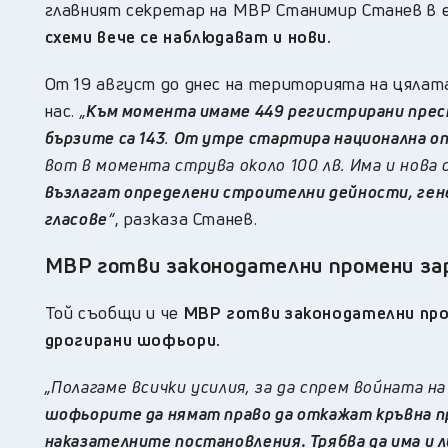
главният секретар на МВР Станимир Станев в 
схеми вече се наблюдават и нови.
От 19 август до днес на територията на цялат
нас.
„
Към момента имаме 449 регистрирани прест
бързите са 143
.
От утре стартира национална опе
вот в момента струва около 100 лв. Има и нова 
възлагат определени строителни дейности, гене
гласове
“
, разказа Станев.
МВР готви законодателни промени з
Той съобщи и че
МВР готви законодателни пром
дрогирани шофьори.
„Полагаме всички усилия, за да спрем войната на
шофьорите да нямат право да откажат кръвна пр
наказателните постановления. Трябва да има и 