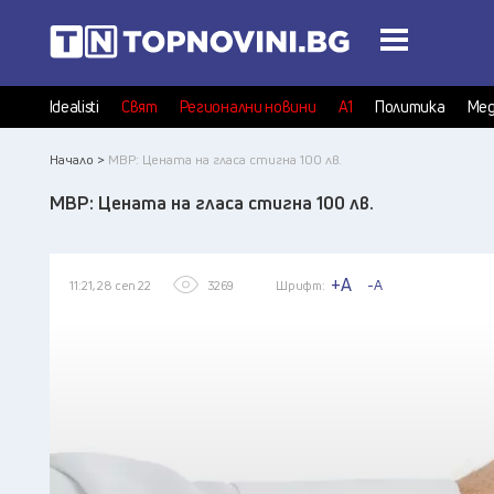
Idealisti
Свят
Регионални новини
А1
Политика
Мед
Начало >
МВР: Цената на гласа стигна 100 лв.
МВР: Цената на гласа стигна 100 лв.
+A
-A
11:21, 28 сеп 22
3269
Шрифт: