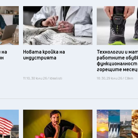
 на
Новата кройка на
Технологии и ма
ин
индустрията
работните обув
функционалност
горещите месец
11:10, 30 юли 26 / Idealisti
18:30, 29 юли 26 / Свят