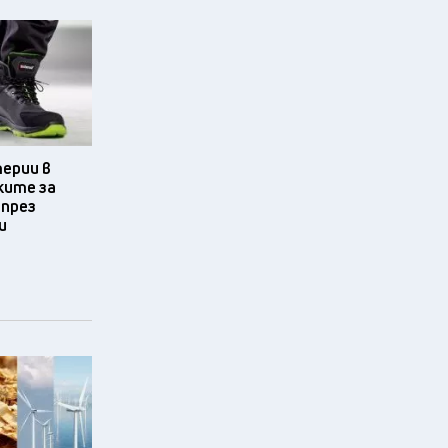
терии в
ките за
 през
и