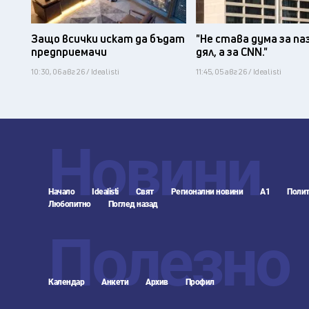
Защо всички искат да бъдат
"Не става дума за па
предприемачи
дял, а за CNN."
10:30, 06 авг 26 / Idealisti
11:45, 05 авг 26 / Idealisti
Новини
Начало
Idealisti
Свят
Регионални новини
А1
Полит
Любопитно
Поглед назад
Полезно
Календар
Анкети
Архив
Профил