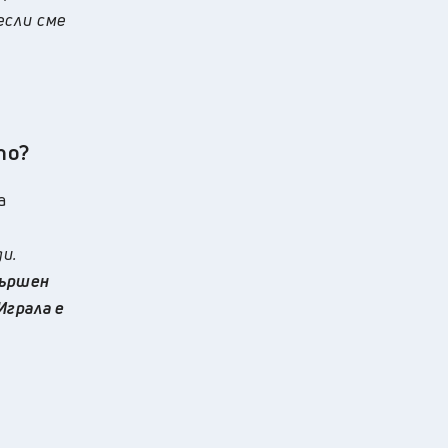
если сме
то?
а
и.
вършен
Играла е