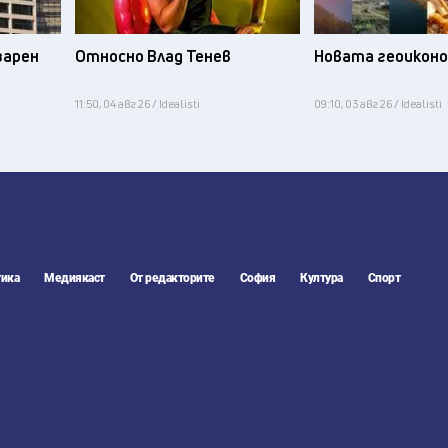
зарен
Относно Влад Тенев
Новата геоикон
11:50, 04 авг 26 / Idealisti
09:10, 03 авг 26 / Idealisti
ика
Медиякаст
От редакторите
София
Култура
Спорт