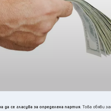
27
°C
Перник
,
28
°C
Плевен
,
28
°C
Пловдив
,
25
°C
Разград
,
29
°C
Русе
,
26
°C
Силистра
,
24
°C
Сливен
,
21
°C
Смолян
,
28
°C
София
,
25
°C
Стара Загора
,
26
°C
Търговище
,
28
°C
Хасково
,
25
°C
Шумен
,
25
°C
Ямбол
,
за да се гласува за определена партия
. Това обяви з