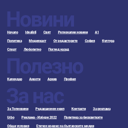
Новини
Начало
Idealisti
Свят
Регионални новини
А1
Политика
Медиякаст
От редакторите
София
Култура
Спорт
Любопитно
Поглед назад
Полезно
Календар
Анкети
Архив
Профил
За нас
За Топновини
Редакционен екип
Контакти
За реклама
Urbo
Реклама - Избори 2022
Политика за бисквитките
Общи условия
Етичен кодекс на българските медии