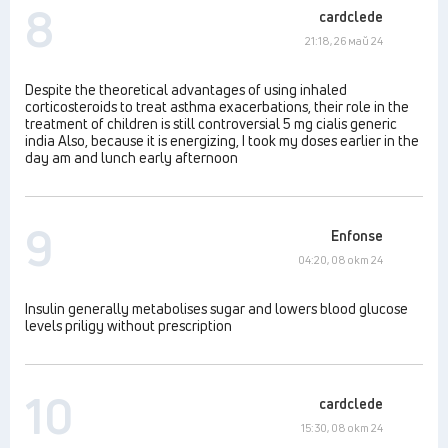
8
cardclede
21:18, 26 май 24
Despite the theoretical advantages of using inhaled
corticosteroids to treat asthma exacerbations, their role in the
treatment of children is still controversial 5 mg cialis generic
india Also, because it is energizing, I took my doses earlier in the
day am and lunch early afternoon
9
Enfonse
04:20, 08 окт 24
Insulin generally metabolises sugar and lowers blood glucose
levels priligy without prescription
10
cardclede
15:30, 08 окт 24