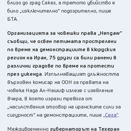
близо до град Сакез, а третото убийство е
било „изключително“ подозрително, пише
БТА.
Организацията за човешки права „Hengaw“
съобщи, че освен петимата простреляни
по време на демонстрациите в кюрдския
регион на Иран, 75 други са били ранени в
различни градове по време на протести
през уикенда
. Изпълняващият длъжността
върховен комисар на ООН за правата на
човека Нада Ал-Нашиф излезе с изявление
вчера, в което изрази тревога от
„насилствения отговор на иранските сили за
сигурност“ на демонстрациите, пише
„Сега“
.
Междувременно
губернаторът на Техеран