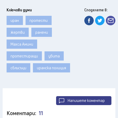
Ключови думи
Споделете в:
иран
протести
жертви
ранени
Махса Амини
протестиращи
убита
сблъсъци
иранска полиция
Напишете коментар
Коментари:
11