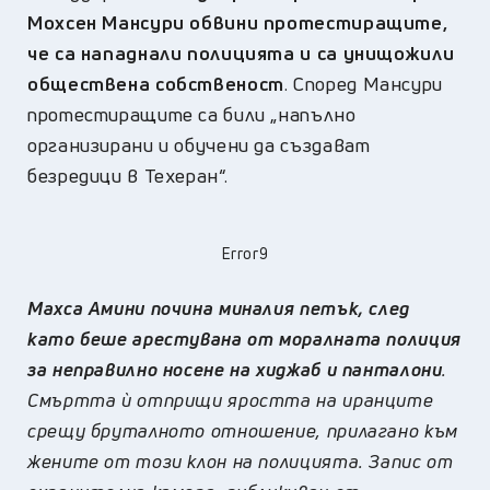
Мохсен Мансури обвини протестиращите,
че са нападнали полицията и са унищожили
обществена собственост
. Според Мансури
протестиращите са били „напълно
организирани и обучени да създават
безредици в Техеран“.
Error9
Махса Амини почина миналия петък, след
като беше арестувана от моралната полиция
за неправилно носене на хиджаб и панталони
.
Смъртта ѝ отприщи яростта на иранците
срещу бруталното отношение, прилагано към
жените от този клон на полицията. Запис от