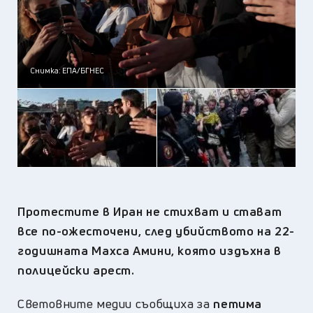
Снимка: ЕПA/БГНЕС
Протестите в Иран не стихват и стават
все по-ожесточени, след убийството на 22-
годишната Махса Амини, която издъхна в
полицейски арест.
Световните медии съобщиха за
петима