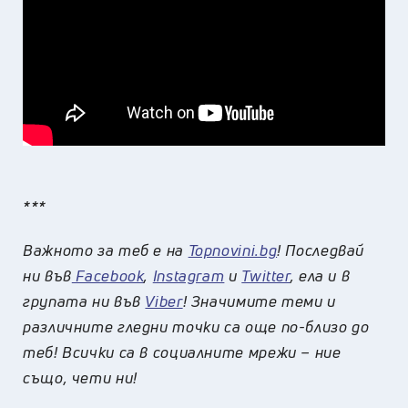
***
Важното за теб е на
Topnovini.bg
! Последвай
ни във
Facebook
,
Instagram
и
Twitter
, ела и в
групата ни във
Viber
! Значимите теми и
различните гледни точки са още по-близо до
теб! Всички са в социалните мрежи – ние
също, чети ни!