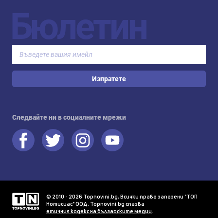
Бюлетин
Изпратете
Следвайте ни в социалните мрежи
© 2010 - 2026 Topnovini.bg, Всички права запазени "ТОП
Нотисиас" ООД. Topnovini.bg спазва
етичния кодекс на българските медии
.