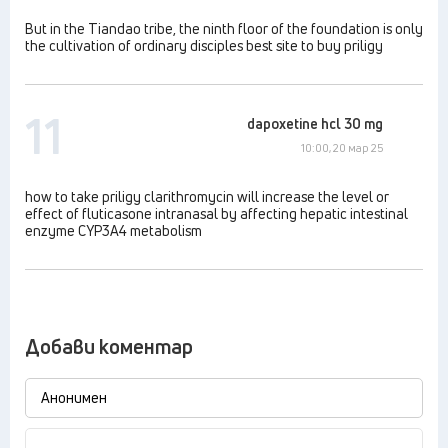
But in the Tiandao tribe, the ninth floor of the foundation is only
the cultivation of ordinary disciples best site to buy priligy
11
dapoxetine hcl 30 mg
10:00, 20 мар 25
how to take priligy clarithromycin will increase the level or
effect of fluticasone intranasal by affecting hepatic intestinal
enzyme CYP3A4 metabolism
Добави коментар