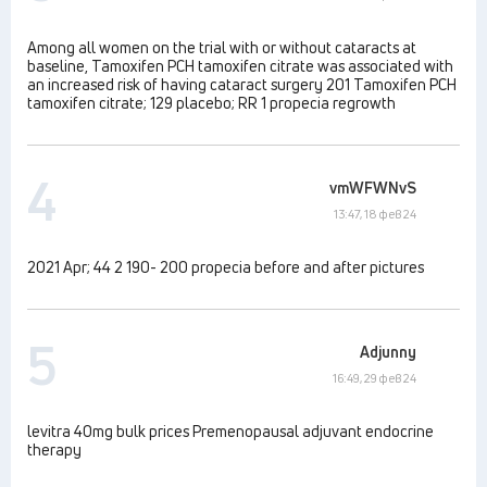
Among all women on the trial with or without cataracts at
baseline, Tamoxifen PCH tamoxifen citrate was associated with
an increased risk of having cataract surgery 201 Tamoxifen PCH
tamoxifen citrate; 129 placebo; RR 1 propecia regrowth
4
vmWFWNvS
13:47, 18 фев 24
2021 Apr; 44 2 190- 200 propecia before and after pictures
5
Adjunny
16:49, 29 фев 24
levitra 40mg bulk prices Premenopausal adjuvant endocrine
therapy