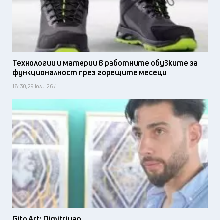
Технологии и материи в работните обувките за
функционалност през горещите месеци
18:30, 29 юли 26 /
Gito Art: Dimitriyan