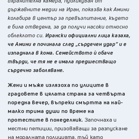
охранителна камера, публикуван от
държавните медии на Иран, показва как Амини
колабира в център за превъзпитание, където
е била отведена, за да получи насоки относно
облеклото си.
Ирански официални лица казаха,
че Амини е починала след „сърдечен удар“ и е
изпаднала в кома. Семейството ѝ обаче
твърди, че тя не е имала предшестващо
сърдечно заболяване.
Жени и мъже излязоха по улиците в
градовете в цялата страна за четвърта
поредна вечер, въпреки смъртта на най-
малко трима души по време на
протестите в понеделник.
Започнаха и
местни петиции, призоваващи за разпускане
на моралната полицията, тъй като