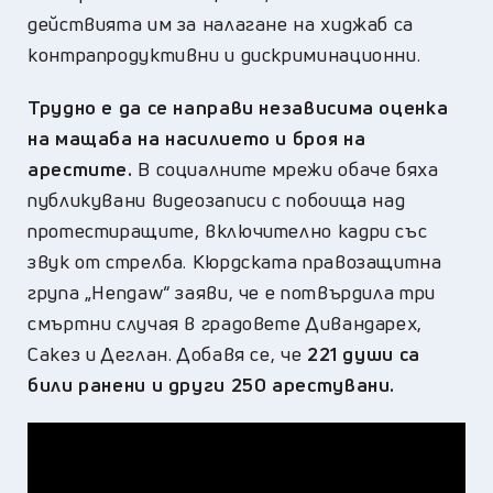
действията им за налагане на хиджаб са
контрапродуктивни и дискриминационни.
Трудно е да се направи независима оценка
на мащаба на насилието и броя на
арестите.
В социалните мрежи обаче бяха
публикувани видеозаписи с побоища над
протестиращите, включително кадри със
звук от стрелба. Кюрдската правозащитна
група „Hengaw“ заяви, че е потвърдила три
смъртни случая в градовете Дивандарех,
Сакез и Деглан. Добавя се, че
221 души са
били ранени и други 250 арестувани.