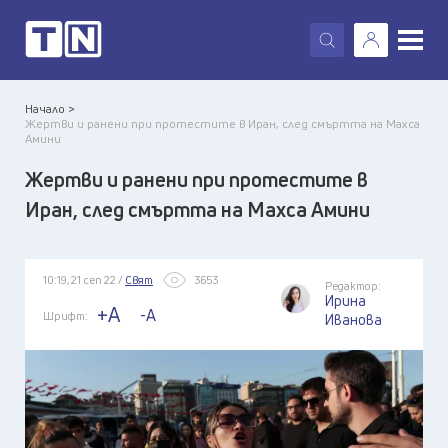
X
Начало >
Жертви и ранени при протестите в Иран, след смъртта на Махса
Амини
Жертви и ранени при протестите в
Иран, след смъртта на Махса Амини
10:19, 21 сеп 22 /
Свят
3653
Редактор:
Ирина
+A
-A
Шрифт:
Иванова