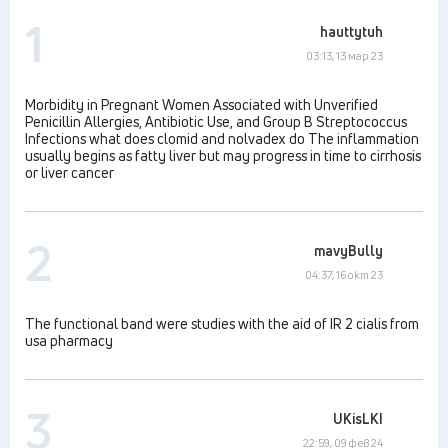
1
hauttytuh
03:13, 13 мар 23
Morbidity in Pregnant Women Associated with Unverified
Penicillin Allergies, Antibiotic Use, and Group B Streptococcus
Infections what does clomid and nolvadex do The inflammation
usually begins as fatty liver but may progress in time to cirrhosis
or liver cancer
2
mavyBully
04:37, 16 окт 23
The functional band were studies with the aid of IR 2 cialis from
usa pharmacy
3
UKisLKI
22:59, 09 фев 24