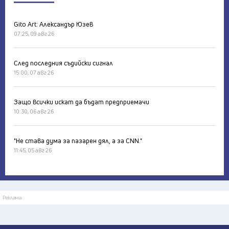
Gito Art: Александър Юзев
07:25, 09 авг 26
След последния съдийски сигнал
15:00, 07 авг 26
Защо всички искат да бъдат предприемачи
10:30, 06 авг 26
"Не става дума за пазарен дял, а за CNN."
11:45, 05 авг 26
Реклама