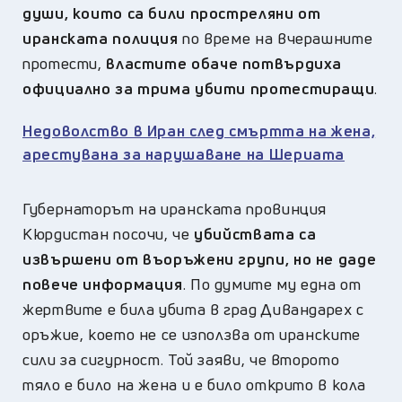
души, които са били простреляни от
иранската полиция
по време на вчерашните
протести,
властите обаче потвърдиха
официално за трима убити протестиращи
.
Недоволство в Иран след смъртта на жена,
арестувана за нарушаване на Шериата
Губернаторът на иранската провинция
Кюрдистан посочи, че
убийствата са
извършени от въоръжени групи, но не даде
повече информация
. По думите му една от
жертвите е била убита в град Дивандарех с
оръжие, което не се използва от иранските
сили за сигурност. Той заяви, че второто
тяло е било на жена и е било открито в кола