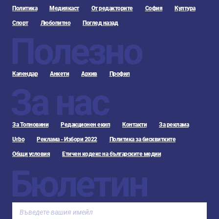
Политика
Медиякаст
От редакторите
София
Култура
Спорт
Любопитно
Поглед назад
Полезно
Календар
Анкети
Архив
Профил
За нас
За Топновини
Редакционен екип
Контакти
За реклама
Urbo
Реклама - Избори 2022
Политика за бисквитките
Общи условия
Етичен кодекс на българските медии
Бюлетин