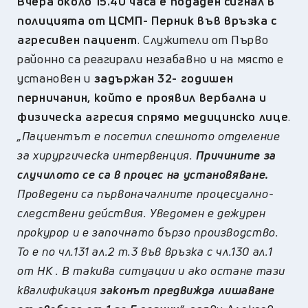
Вчера около 15.40 часа е подаден сигнал в
полицията от ЦСМП- Перник във връзка с
агресивен пациент
. Служители от Първо
районно са реагирали незабавно и на място е
установен и
задържан 32- годишен
перничанин, който е проявил вербална и
физическа агресия спрямо медицинско лице
.
„Пациентът е посетил спешното отделение
за хирургическа интервенция.
Причините за
случилото се са в процес на установяване.
Проведени са първоначалните процесуално-
следствени действия. Уведомен е дежурен
прокурор и е започнато бързо производство.
То е по чл.131 ал.2 т.3 във връзка с чл.130 ал.1
от НК . В такива ситуации и ако остане тази
квалификация
законът предвижда лишаване