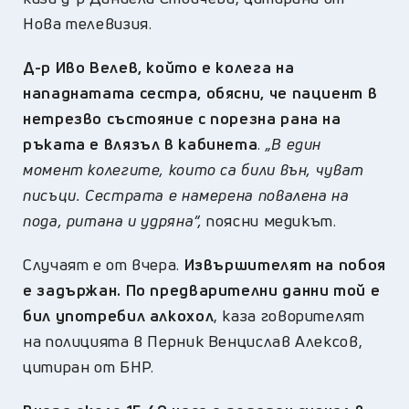
Нова телевизия.
Д-р Иво Велев, който е колега на
нападнатата сестра, обясни, че пациент в
нетрезво състояние с порезна рана на
ръката е влязъл в кабинета
.
„В един
момент колегите, които са били вън, чуват
писъци. Сестрата е намерена повалена на
пода, ритана и удряна“,
поясни медикът.
Случаят е от вчера.
Извършителят на побоя
е задържан. По предварителни данни той е
бил употребил алкохол
, каза говорителят
на полицията в Перник Венцислав Алексов,
цитиран от БНР.