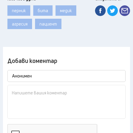
перник
бита
медик
агресия
пациент
Добави коментар