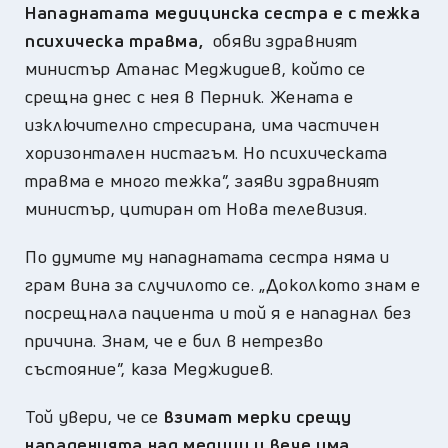
Нападнатата медицинска сестра е с тежка
психическа травма,
обяви здравният
министър Атанас Меджидиев, който се
срещна днес с нея в Перник. Жената е
изключително стресирана, има частичен
хоризонтален нистагъм. Но психическата
травма е много тежка”, заяви здравният
министър, цитиран от Нова телевизия.
По думите му нападнатата сестра няма и
грам вина за случилото се. „Доколкото знам е
посрещнала пациента и той я е нападнал без
причина. Знам, че е бил в нетрезво
състояние”, каза Меджидиев.
Той увери, че се
взимат мерки срещу
нападенията над медици и вече има