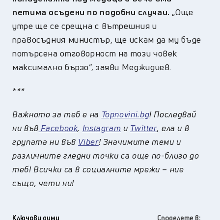
петима осъдени по подобни случаи.
„Още
утре ще се срещна с вътрешния и
правосъдния министър, ще искам да му бъде
потърсена отговорност на този човек
максимално бързо”, заяви Меджидиев.
***
Важното за теб е на
Topnovini.bg
! Последвай
ни във
Facebook
,
Instagram
и
Twitter
, ела и в
групата ни във
Viber
! Значимите теми и
различните гледни точки са още по-близо до
теб! Всички са в социалните мрежи – ние
също, чети ни!
Ключови думи
Споделете в: