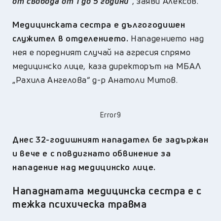
от свобода от 1 до 5 години
“
, заяви Алексов.
Медицинската сестра е дългогодишен
служител в отделението.
Нападението над
нея е поредният случай на агресия спрямо
медицинско лице, каза директорът на МБАЛ
„Рахила Ангелова“ д-р Анатоли Митов.
Error9
Днес 32-годишният нападател бе задържан
и вече е с повдигнато обвинение за
нападение над медицинско лице.
Нападнатата медицинска сестра е с
тежка психическа травма