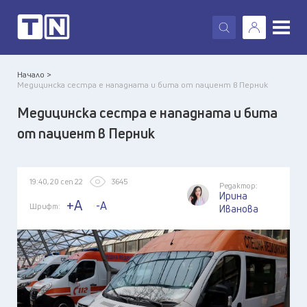
X
Начало >
Медицинска сестра е нападната и бита от пациент в Перник
Медицинска сестра е нападната и бита
от пациент в Перник
19:40, 20 сеп 22
3645
Редактор:
Ирина
+A
-A
Шрифт:
Иванова