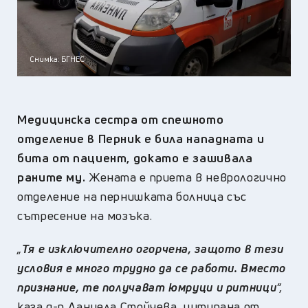
Снимка: БГНЕС
Медицинска сестра от спешното
отделение в Перник е била нападната и
бита от пациент, докато е зашивала
раните му.
Жената е приета в неврологично
отделение на пернишката болница със
сътресение на мозъка.
„
Тя е изключително огорчена, защото в тези
условия е много трудно да се работи. Вместо
признание, те получават юмруци и ритници
“,
каза д-р Даниела Стойчева, цитирана от