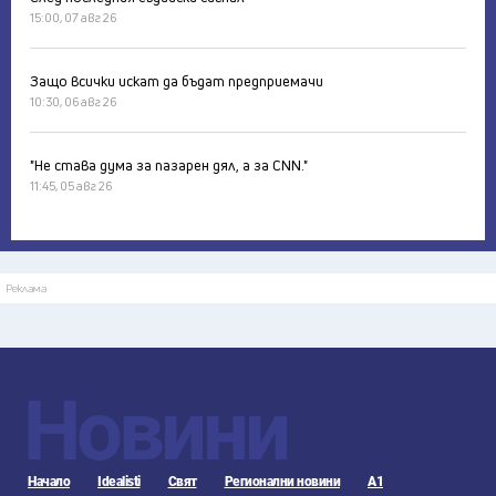
15:00, 07 авг 26
Защо всички искат да бъдат предприемачи
10:30, 06 авг 26
"Не става дума за пазарен дял, а за CNN."
11:45, 05 авг 26
Реклама
Новини
Начало
Idealisti
Свят
Регионални новини
А1