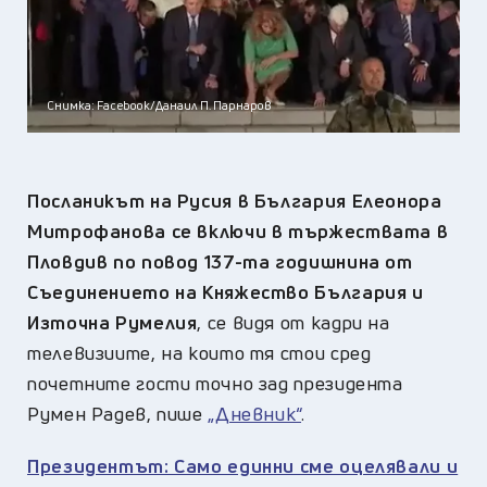
Снимка: Facebook/Данаил П. Парнаров
Посланикът на Русия в България Елеонора
Митрофанова се включи в тържествата в
Пловдив по повод 137-та годишнина от
Съединението на Княжество България и
Източна Румелия
, се видя от кадри на
телевизиите, на които тя стои сред
почетните гости точно зад президента
Румен Радев, пише
„Дневник“
.
Президентът: Само единни сме оцелявали и