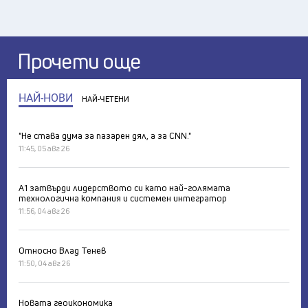
Прочети още
НАЙ-НОВИ
НАЙ-ЧЕТЕНИ
"Не става дума за пазарен дял, а за CNN."
11:45, 05 авг 26
А1 затвърди лидерството си като най-голямата
технологична компания и системен интегратор
11:56, 04 авг 26
Относно Влад Тенев
11:50, 04 авг 26
Новата геоикономика