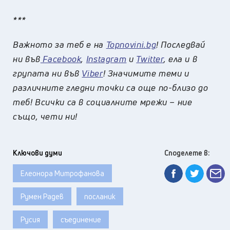
***
Важното за теб е на
Topnovini.bg
! Последвай
ни във
Facebook
,
Instagram
и
Twitter
, ела и в
групата ни във
Viber
! Значимите теми и
различните гледни точки са още по-близо до
теб! Всички са в социалните мрежи – ние
също, чети ни!
Ключови думи
Споделете в:
Елеонора Митрофанова
Румен Радев
посланик
Русия
съединение