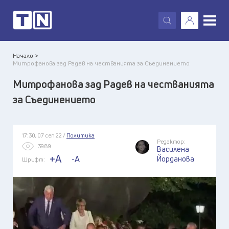
X
Начало >
Митрофанова зад Радев на честванията за Съединението
Митрофанова зад Радев на честванията
за Съединението
17:30, 07 сеп 22 /
Политика
Редактор:
3989
Василена
+A
-A
Йорданова
Шрифт: