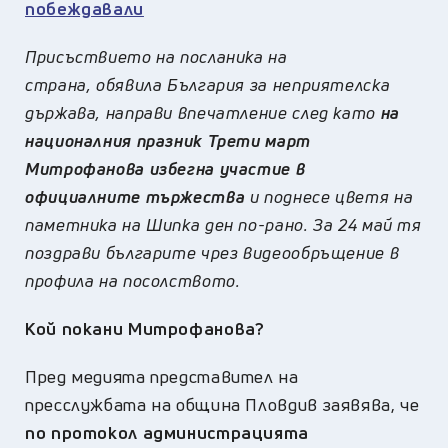
побеждавали
Присъствието на посланика на
страна, обявила България за неприятелска
държава, направи впечатление след като
на
националния празник Трети март
Митрофанова избегна участие в
официалните тържества
и поднесе цветя на
паметника на Шипка ден по-рано. За 24 май тя
поздрави българите чрез видеообръщение в
профила на посолството.
Кой покани Митрофанова?
Пред медията представител на
пресслужбата на община Пловдив заявява, че
по протокол администрацията