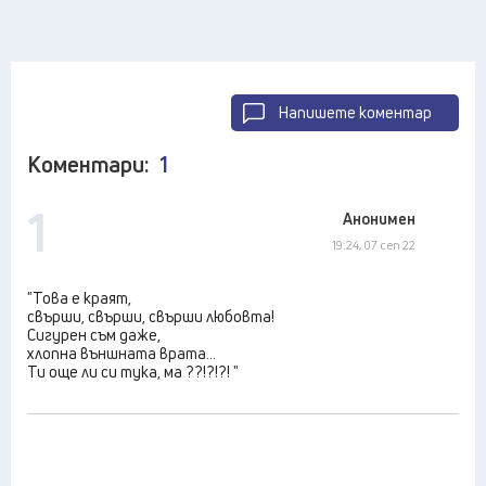
Напишете коментар
Коментари:
1
1
Анонимен
19:24, 07 сеп 22
"Това е краят,
свърши, свърши, свърши любовта!
Сигурен съм даже,
хлопна външната врата...
Ти още ли си тука, ма ??!?!?! "