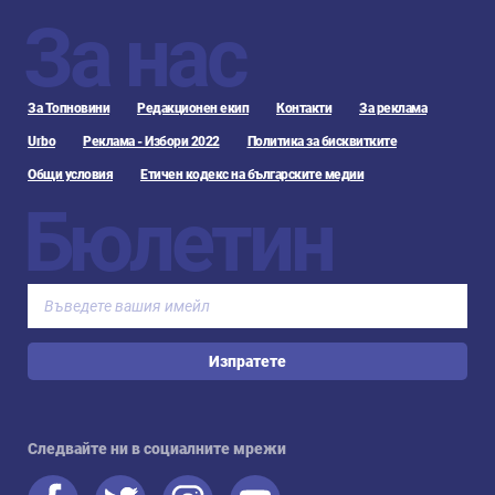
За нас
За Топновини
Редакционен екип
Контакти
За реклама
Urbo
Реклама - Избори 2022
Политика за бисквитките
Общи условия
Етичен кодекс на българските медии
Бюлетин
Изпратете
Следвайте ни в социалните мрежи