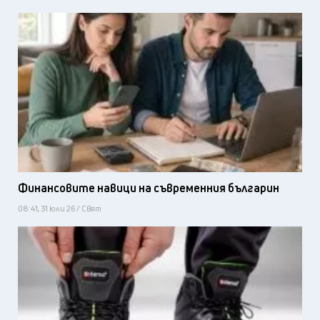
Финансовите навици на съвременния българин
08:41, 31 юли 26 / Свят