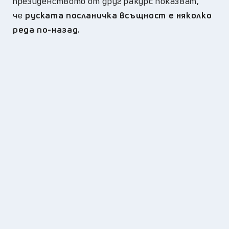
президенството от друг ракурс показват,
че
руската посланичка всъщност е няколко
реда по-назад.