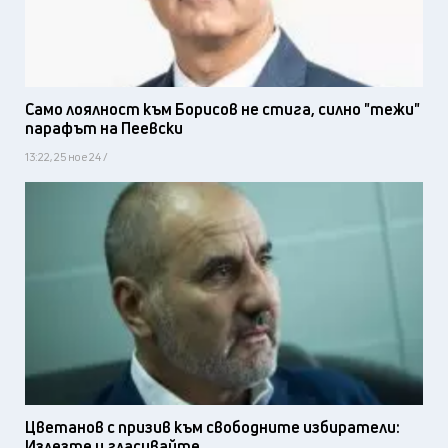
Само лоялност към Борисов не стига, силно "тежи"
парафът на Пеевски
13:22, 25 ное 24 /
Цветанов с призив към свободните избиратели:
Излезте и гласувайте