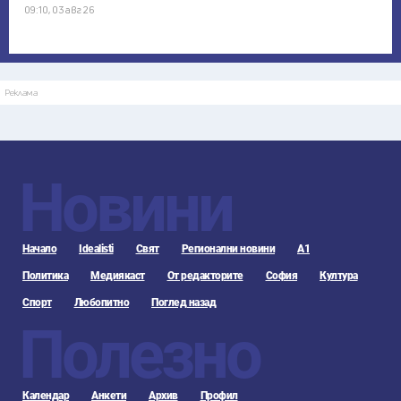
09:10, 03 авг 26
Реклама
Новини
Начало
Idealisti
Свят
Регионални новини
А1
Политика
Медиякаст
От редакторите
София
Култура
Спорт
Любопитно
Поглед назад
Полезно
Календар
Анкети
Архив
Профил