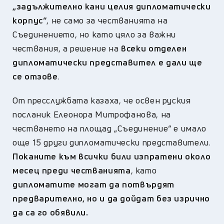
„задължително кани целия дипломатически
корпус“
, не само за честванията на
Съединението, но като цяло за важни
чествания, а решение на
всеки отделен
дипломатически представител е дали ще
се отзове
.
От пресслужбата казаха, че освен руския
посланик Елеонора Митрофанова, на
честването на площад „Съединение“ е имало
още 15 други дипломатически представители.
Поканите към всички били изпратени около
месец преди честванията
, като
дипломатите могат да потвърдят
предварително, но и да дойдат без изрично
да са го обявили.