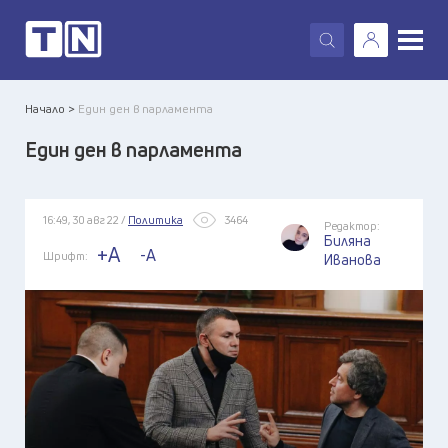
X
Начало >
Един ден в парламента
Един ден в парламента
16:49, 30 авг 22 /
Политика
3464
Редактор:
Биляна
+A
-A
Шрифт:
Иванова