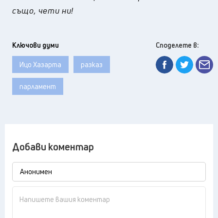
също, чети ни!
Ключови думи
Споделете в:
Ицо Хазарта
разказ
парламент
Добави коментар