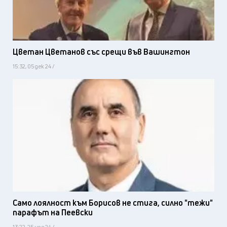
Цветан Цветанов със срещи във Вашингтон
15:32, 05 дек 24 /
Само лоялност към Борисов не стига, силно "тежи"
парафът на Пеевски
13:22, 25 ное 24 /