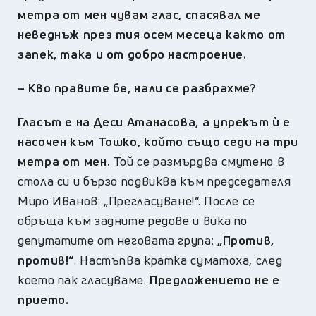
метра от мен чувам глас, спасявал ме
неведнъж през тия осем месеца както от
запек, така и от добро настроение.
–
Кво правите бе, нали се разбрахме?
Гласът е на Деси Атанасова, а упрекът ѝ е
насочен към Тошко, който също седи на три
метра от мен.
Той се размърдва смутено в
стола си и бързо подвиква към председателя
Миро Иванов: „Прегласуване!“. После се
обръща към задните редове и вика по
депутатите от неговата група:
„Против,
против!“
. Настъпва кратка суматоха, след
което пак гласуваме.
Предложението не е
прието.