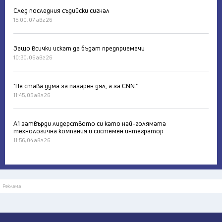
След последния съдийски сигнал
15:00, 07 авг 26
Защо всички искат да бъдат предприемачи
10:30, 06 авг 26
"Не става дума за пазарен дял, а за CNN."
11:45, 05 авг 26
А1 затвърди лидерството си като най-голямата
технологична компания и системен интегратор
11:56, 04 авг 26
Реклама