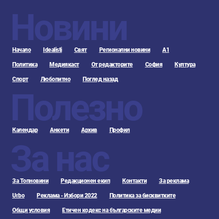
Новини
Начало
Idealisti
Свят
Регионални новини
А1
Политика
Медиякаст
От редакторите
София
Култура
Спорт
Любопитно
Поглед назад
Полезно
Календар
Анкети
Архив
Профил
За нас
За Топновини
Редакционен екип
Контакти
За реклама
Urbo
Реклама - Избори 2022
Политика за бисквитките
Общи условия
Етичен кодекс на българските медии