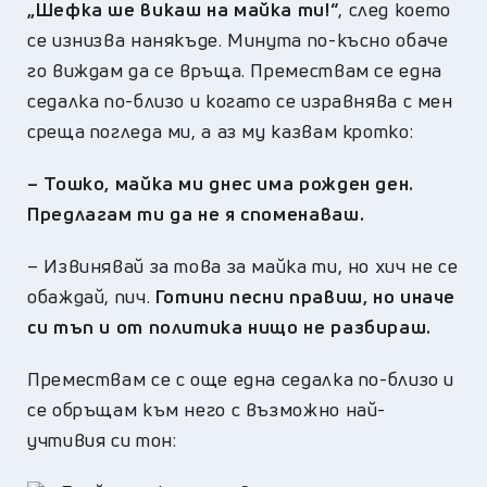
„Шефка ше викаш на майка ти!“
, след което
се изнизва нанякъде. Минута по-късно обаче
го виждам да се връща. Премествам се една
седалка по-близо и когато се изравнява с мен
среща погледа ми, а аз му казвам кротко:
–
Тошко, майка ми днес има рожден ден.
Предлагам ти да не я споменаваш.
–
Извинявай за това за майка ти, но хич не се
обаждай, пич.
Готини песни правиш, но иначе
си тъп и от политика нищо не разбираш.
Премествам се с още една седалка по-близо и
се обръщам към него с възможно най-
учтивия си тон: