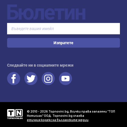
Бюлетин
Изпратете
Следвайте ни в социалните мрежи
© 2010 - 2026 Topnovini.bg, Всички права запазени "ТОП
Нотисиас" ООД. Topnovini.bg спазва
етичния кодекс на българските медии
.