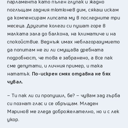
парламента като пълен глупак и жадно
поглъщам гадния тютюнев дим, сякаш искам
да компенсирам липсата му в последните три
месеца. Другите колеги си пушат горе в
малката зала до балкона, на климатиче и на
спокойствие. Веднъж имах неблагоразумието
да попитам не ги ли смущава дребната
подробност, че това е забранено, а все пак
сме депутати, и личния пример, и така
нататък.
По-искрен смях отдавна не бях
чувал.
–
Ти пак ли си пропушил, бе? – чувам зад гърба
си познат глас и се обръщам. Младен
Маринов ме гледа доброжелателно, но и с лек
укор.