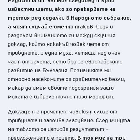
Радостта от летния следобед търпи
известни щети, ако го прекарвате на
третия ред седалки в Народното събрание,
а моят случай е именно такъв.
Седя и
разделям вниманието си между скучния
доклад, който някакъв човек чете от
трибуната, и една муха, летяща над оная
част от залата, дето бди за европейското
развитие на България. Познанията ми
относно насекомите са сравнително бегли,
макар да имам своите подозрения защо
мухата е избрала точно този маршрут.
Докладът е прочетен, човекът слиза от
трибуната и започва гласуване. След минута
на таблото се изписва резултатът –
предложението е прието.
В тоя миг на три