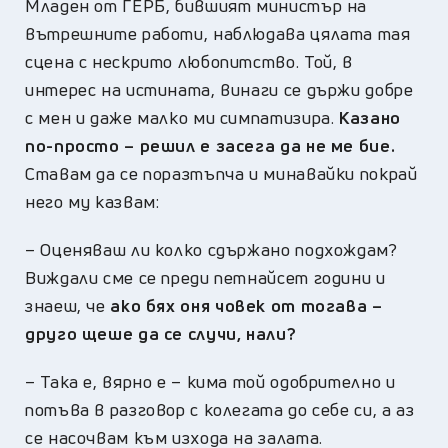
Младен от ГЕРБ, бившият министър на
вътрешните работи, наблюдава цялата тая
сцена с нескрито любопитство. Той, в
интерес на истината, винаги се държи добре
с мен и даже малко ми симпатизира.
Казано
по-просто – решил е засега да не ме бие.
Ставам да се поразтъпча и минавайки покрай
него му казвам:
–
Оценяваш ли колко сдържано подхождам?
Виждали сме се преди петнайсет години и
знаеш, че
ако бях оня човек от тогава –
друго щеше да се случи, нали?
–
Така е, вярно е – кима той одобрително и
потъва в разговор с колегата до себе си, а аз
се насочвам към изхода на залата.