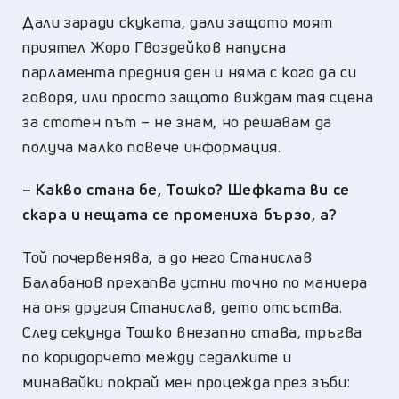
Дали заради скуката, дали защото моят
приятел Жоро Гвоздейков напусна
парламента предния ден и няма с кого да си
говоря, или просто защото виждам тая сцена
за стотен път – не знам, но решавам да
получа малко повече информация.
–
Какво стана бе, Тошко? Шефката ви се
скара и нещата се промениха бързо, а?
Той почервенява, а до него Станислав
Балабанов прехапва устни точно по маниера
на оня другия Станислав, дето отсъства.
След секунда Тошко внезапно става, тръгва
по коридорчето между седалките и
минавайки покрай мен процежда през зъби: