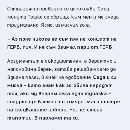
Ситуацията привидно се успокоява. След
минута Тошко се обръща към мен и ме гледа
триумфално. Ясно, измислил го е.
–
Аз поне никога не съм пял на концерт на
ГЕРБ, пич. И не съм взимал пари от ГЕРБ.
Аргументът е съкрушителен, а вероятно и
наполовина верен, затова решавам само да
вдигна палец в знак на одобрение.
Седя и си
мисля – като знам как го обича народът
тоя, ако му вкарам сега една тупалка –
сигурно ще взема сто хиляди гласа отгоре
на следващите избори. Не, не, стига
тъпотии. В парламента си.