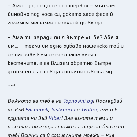
–
Ами… да, нещо се поизнервих – мънкам
виновно под носа си, докато гася фаса в
големия метален пепелник до входа.
–
Ама ти заради тия вътре ли бе? Абе я
им…
– тегли им една хубава нашенска той и
се насочва към сенчестата алея с
кестените, а аз влизам обратно вътре,
успокоен и готов да изпълня съвета му.
***
Важното за теб е на
Topnovini.bg
! Последвай
ни във
Facebook
,
Instagram
и
Twitter
, ела и в
групата ни във
Viber
! Значимите теми и
различните гледни точки са още по-близо до
теб! Всички са в социалните мрежи – ние