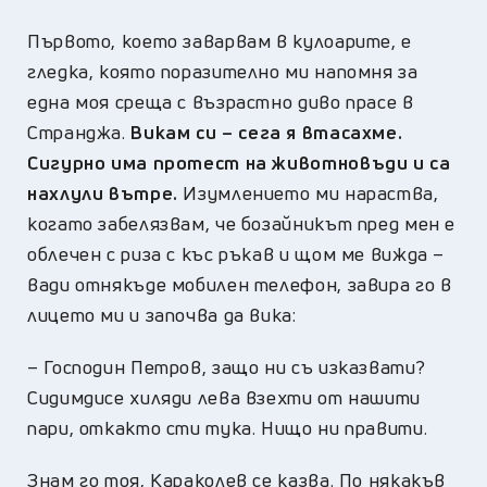
Първото, което заварвам в кулоарите, е
гледка, която поразително ми напомня за
една моя среща с възрастно диво прасе в
Странджа.
Викам си – сега я втасахме.
Сигурно има протест на животновъди и са
нахлули вътре.
Изумлението ми нараства,
когато забелязвам, че бозайникът пред мен е
облечен с риза с къс ръкав и щом ме вижда –
вади отнякъде мобилен телефон, завира го в
лицето ми и започва да вика:
–
Господин Петров, защо ни съ изказвати?
Сидимдисе хиляди лева взехти от нашити
пари, откакто сти тука. Нищо ни правити.
Знам го тоя, Караколев се казва. По някакъв