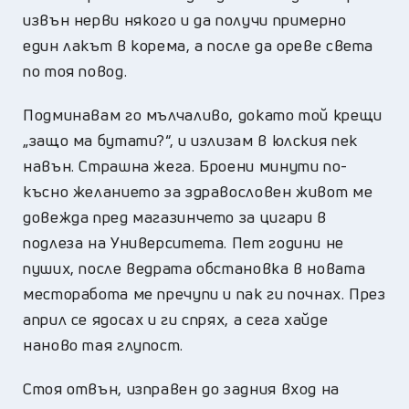
извън нерви някого и да получи примерно
един лакът в корема, а после да ореве света
по тоя повод.
Подминавам го мълчаливо, докато той крещи
„защо ма бутати?“, и излизам в юлския пек
навън. Страшна жега. Броени минути по-
късно желанието за здравословен живот ме
довежда пред магазинчето за цигари в
подлеза на Университета. Пет години не
пуших, после ведрата обстановка в новата
месторабота ме пречупи и пак ги почнах. През
април се ядосах и ги спрях, а сега хайде
наново тая глупост.
Стоя отвън, изправен до задния вход на