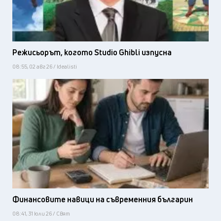
Режисьорът, когото Studio Ghibli изпусна
08:55, 02 авг 26 / Idealisti
Финансовите навици на съвременния българин
08:41, 31 юли 26 / Свят