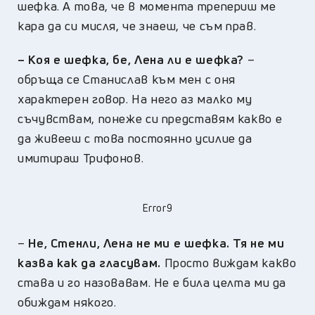
шефка. А това, че в момента трепериш ме
кара да си мисля, че знаеш, че съм прав.
–
Коя е шефка, бе, Лена ли е шефка?
–
обръща се Станислав към мен с оня
характерен говор. На него аз малко му
съчувствам, понеже си представям какво е
да живееш с това постоянно усилие да
имитираш Трифонов.
Error9
–
Не, Стенли, Лена не ми е шефка. Тя не ми
казва как да гласувам.
Просто виждам какво
става и го назовавам. Не е била целта ми да
обиждам някого.