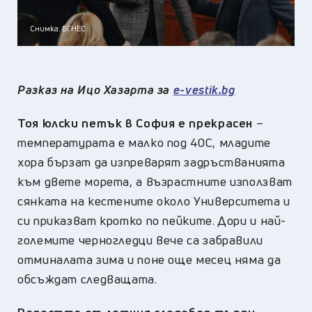
Снимка: БГНЕС
Разказ на Ицо Хазарта за
e-vestik.bg
Тоя юлски петък в София е прекрасен
–
температурата е малко под 40С, младите
хора бързат да изпреварят задръстванията
към двете морета, а възрастните използват
сянката на кестените около Университета и
си приказват кротко по пейките. Дори и най-
големите черногледци вече са забравили
отминалата зима и поне още месец няма да
обсъждат следващата.