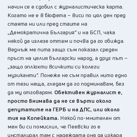
начин се е сдобил с журналистическа карта.
Когато не е в бюфета – виси по цял ден пред
стаята ни или пред стаите на
„Демократична България“ и на БСП, чака
някой да излезе оттам и почва да го обижда.
Веднъж ме пита защо съм показал среден
пръст на целия български народ, а друг път –
„защо оплюхти всичкити си колеги
музиканти“. Понеже не съм правил нито едно
от тези неща, гледам да го подминавам, без
да му отговарям.
Обективен журналист е,
просто внимава да не се върти около
депутатите на ГЕРБ и на ДПС, или около
тия на Копейката.
Някой по-мнителен от
мен би си помислил, че Пеевски го е
инсталирал там с надеждата оня да изкара