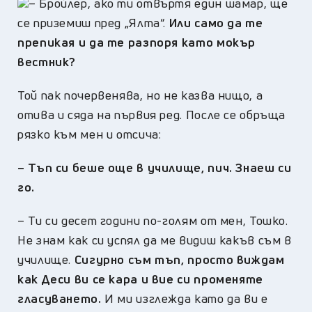
–
Бройлер, ако ти отвъртя един шамар, ще
се приземиш пред „Ялта“.
Или само да те
препикая и да те разпоря като мокър
вестник?
Той пак почервенява, но не казва нищо, а
отива и сяда на първия ред. После се обръща
рязко към мен и отсича:
–
Тъп си беше още в училище, пич. Знаеш си
го.
–
Ти си десет години по-голям от мен, Тошко.
Не знам как си успял да ме видиш какъв съм в
училище.
Сигурно съм тъп, просто виждам
как Деси ви се кара и вие си променяте
гласуването.
И ми изглежда като да ви е