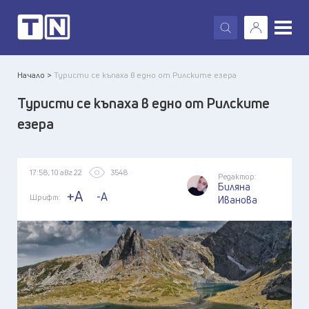
X
Начало >
Туристи се къпаха в едно от Рилските езера
Туристи се къпаха в едно от Рилските
езера
17:58, 10 авг 22
3548
Редактор:
Биляна
+A
-A
Шрифт:
Иванова