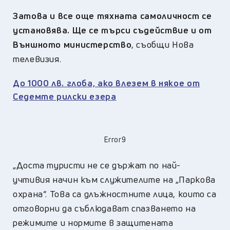
Затова и все още тяхната самоличност се
установява. Ще се търси съдействие и от
Външното министерство
, съобщи Нова
телевизия.
До 1000 лв. глоба, ако влезем в някое от
Седемте рилски езера
Error9
„Доста туристи не се държат по най-
учтивия начин към служителите на „Паркова
охрана“. Това са длъжностните лица, които са
отговорни да съблюдават спазването на
режимите и нормите в защитената