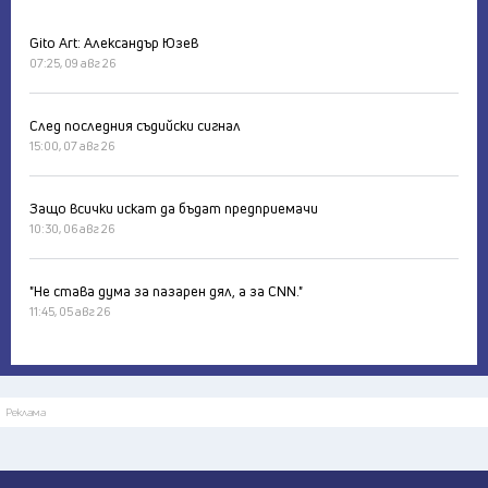
Gito Art: Александър Юзев
07:25, 09 авг 26
След последния съдийски сигнал
15:00, 07 авг 26
Защо всички искат да бъдат предприемачи
10:30, 06 авг 26
"Не става дума за пазарен дял, а за CNN."
11:45, 05 авг 26
Реклама