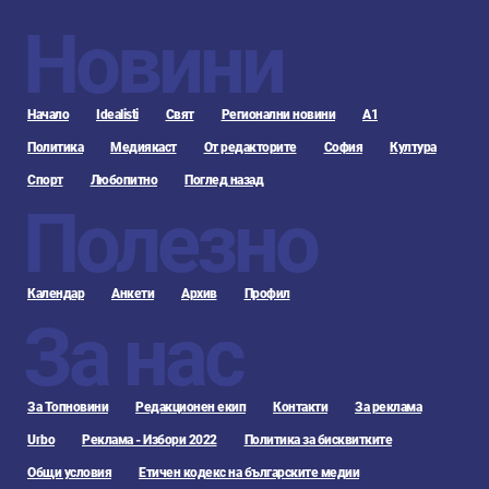
Новини
Начало
Idealisti
Свят
Регионални новини
А1
Политика
Медиякаст
От редакторите
София
Култура
Спорт
Любопитно
Поглед назад
Полезно
Календар
Анкети
Архив
Профил
За нас
За Топновини
Редакционен екип
Контакти
За реклама
Urbo
Реклама - Избори 2022
Политика за бисквитките
Общи условия
Етичен кодекс на българските медии