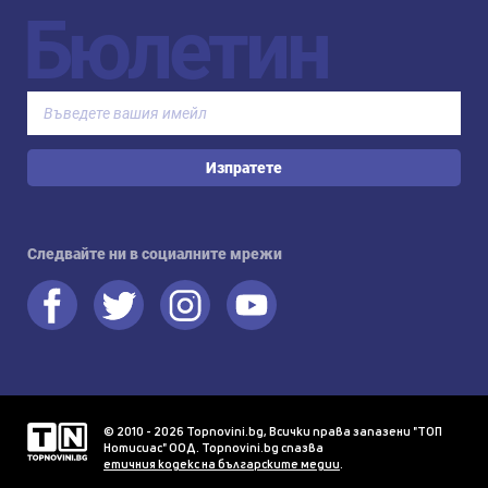
Бюлетин
Изпратете
Следвайте ни в социалните мрежи
© 2010 - 2026 Topnovini.bg, Всички права запазени "ТОП
Нотисиас" ООД. Topnovini.bg спазва
етичния кодекс на българските медии
.