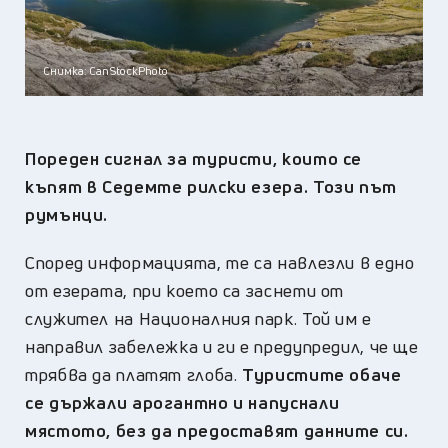
Снимка: CanStockPhoto
Пореден сигнал за туристи, които се
къпят в Седемте рилски езера. Този път
румънци.
Според информацията, те са навлезли в едно
от езерата, при което са заснети от
служител на Националния парк. Той им е
направил забележка и ги е предупредил, че ще
трябва да платят глоба.
Туристите обаче
се държали арогантно и напуснали
мястото, без да предоставят данните си.