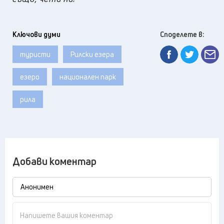
Ключови думи
Споделете в:
туристи
Рилски езера
езеро
национален парк
рила
Добави коментар