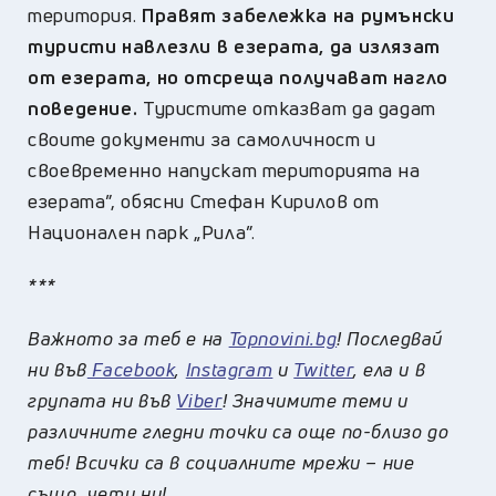
територия.
Правят забележка на румънски
туристи навлезли в езерата, да излязат
от езерата, но отсреща получават нагло
поведение.
Туристите отказват да дадат
своите документи за самоличност и
своевременно напускат територията на
езерата”, обясни Стефан Кирилов от
Национален парк „Рила”.
***
Важното за теб е на
Topnovini.bg
! Последвай
ни във
Facebook
,
Instagram
и
Twitter
, ела и в
групата ни във
Viber
! Значимите теми и
различните гледни точки са още по-близо до
теб! Всички са в социалните мрежи – ние
също, чети ни!