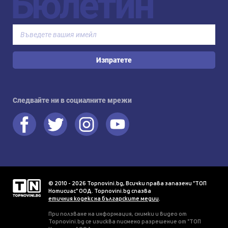
Бюлетин
Изпратете
Следвайте ни в социалните мрежи
© 2010 - 2026 Topnovini.bg, Всички права запазени "ТОП
Нотисиас" ООД. Topnovini.bg спазва
етичния кодекс на българските медии
.
При ползване на информация, снимки и видео от
Topnovini.bg се изисква писмено разрешение от "ТОП