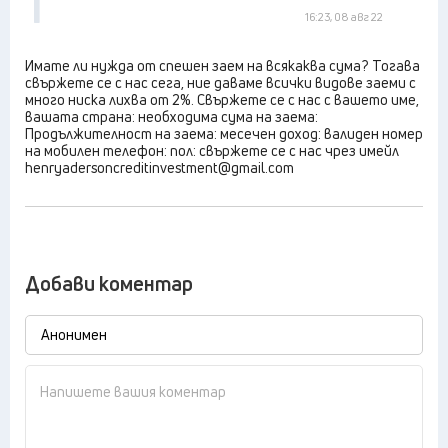
1
16:23, 08 авг 22
Имате ли нужда от спешен заем на всякаква сума? Тогава
свържете се с нас сега, ние даваме всички видове заеми с
много ниска лихва от 2%. Свържете се с нас с вашето име,
вашата страна: необходима сума на заема:
Продължителност на заема: месечен доход: валиден номер
на мобилен телефон: пол: свържете се с нас чрез имейл
henryadersoncreditinvestment@gmail.com
Добави коментар