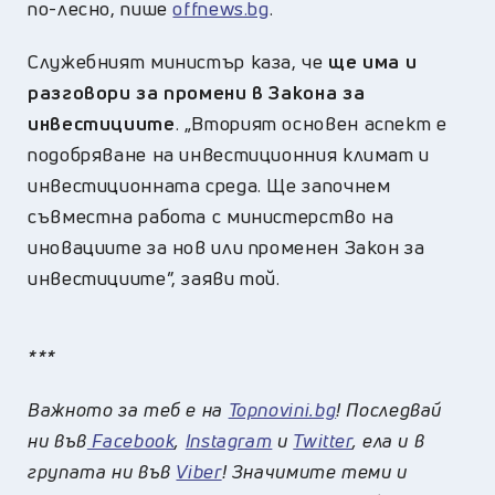
по-лесно, пише
offnews.bg
.
Служебният министър каза, че
ще има и
разговори за промени в Закона за
инвестициите
. „Вторият основен аспект е
подобряване на инвестиционния климат и
инвестиционната среда. Ще започнем
съвместна работа с министерство на
иновациите за нов или променен Закон за
инвестициите”, заяви той.
***
Важното за теб е на
Topnovini.bg
! Последвай
ни във
Facebook
,
Instagram
и
Twitter
, ела и в
групата ни във
Viber
! Значимите теми и