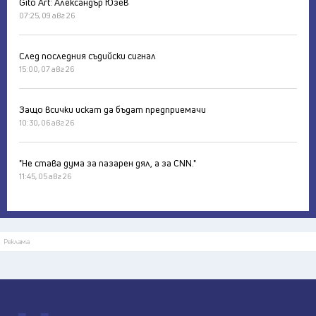
Gito Art: Александър Юзев
07:25, 09 авг 26
След последния съдийски сигнал
15:00, 07 авг 26
Защо всички искат да бъдат предприемачи
10:30, 06 авг 26
"Не става дума за пазарен дял, а за CNN."
11:45, 05 авг 26
Реклама