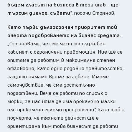
бъдем гласът на бизнеса в този щаб - ще
търсим диалог, съвети
“, посочи Стоянов.
Като първи дългосрочен приоритет той
очерта подобряването на бизнес средата
.
„Осъзнаваме, че сме част от служебен
кабинет с ограничени правомощия. Ние ще се
опитаме да работим в максимална степен
отговорно, като едно редовно правителство,
защото нямаме време за губене. Имаме
самочувствие, че сме достатъчно
подготвени. Вече се работи по списък с
мерки, за нас няма да има прекалено малки
или прекалено големи приоритети”, каза той и
подчерта, че тяхната дейност ще е
ориентирана към това бизнесът да работи