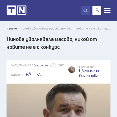
X
Начало >
Нинова уволнявала масово, никой от новите не е с конкурс
Нинова уволнявала масово, никой от
новите не е с конкурс
14:41, 08 авг 22 /
Политика
3641
Редактор:
Цветилена
+A
-A
Шрифт:
Симеонова