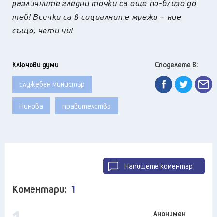
различните гледни точки са още по-близо до
теб! Всички са в социалните мрежи – ние
също, чети ни!
Ключови думи
Споделете в:
служебен министър
Нинова
правителство
Напишете коментар
Коментари:
1
Анонимен