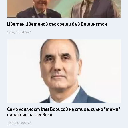
Цветан Цветанов със срещи във Вашингтон
15:32, 05 дек 24 /
Само лоялност към Борисов не стига, силно "тежи"
парафът на Пеевски
13:22, 25 ное 24 /