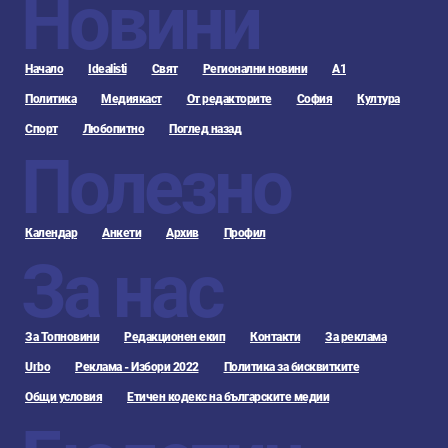
Новини
Начало
Idealisti
Свят
Регионални новини
А1
Политика
Медиякаст
От редакторите
София
Култура
Спорт
Любопитно
Поглед назад
Полезно
Календар
Анкети
Архив
Профил
За нас
За Топновини
Редакционен екип
Контакти
За реклама
Urbo
Реклама - Избори 2022
Политика за бисквитките
Общи условия
Етичен кодекс на българските медии