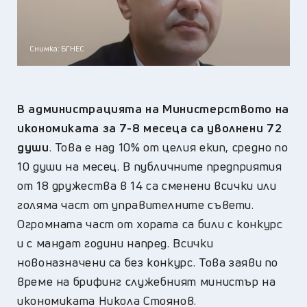
Снимка: БГНЕС
В администрацията на Министерството на
икономиката за 7-8 месеца са уволнени 72
души
. Това е над 10% от целия екип, средно по
10 души на месец. В публичните предприятия
от 18 дружества в 14 са сменени всички или
голяма част от управителните съвети.
Огромната част от хората са били с конкурс
и с мандат години напред. Всички
новоназначени са без конкурс. Това заяви по
време на брифинг служебният министър на
икономиката Никола Стоянов.