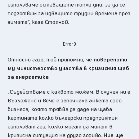
използваме оставащите топли дни, за да се
подготвим за идващите трудни времена през
зимата“, каза Стоянов.
Error9
Относно газа, той припомни, че
повереното
му министерство участва в кризисния щаб
за енергетика
.
„Съдействаме с каквото можем. В случая ни е
възложено и вече е започнала анкета сред
бизнеса, която трябва да даде на щаба
картината колко български предприятия
използват газ, колко могат да минат в
кризисна ситуация на друго гориво.
Ние ще