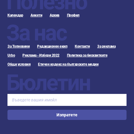
Полезно
Календар
Анкети
Архив
Профил
За нас
За Топновини
Редакционен екип
Контакти
За реклама
Urbo
Реклама - Избори 2022
Политика за бисквитките
Общи условия
Етичен кодекс на българските медии
Бюлетин
Изпратете