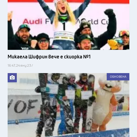
Микаела Шифрин вече е скиорка №1
16:47, 24 яну 23 /
ОБНОВЕНА