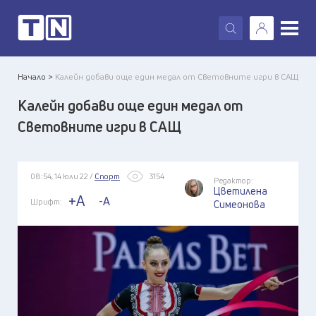
X
Начало >
Калейн добави още един медал от Световните игри в САЩ
Калейн добави още един медал от
Световните игри в САЩ
08:54, 14 юли 22 /
Спорт
3154
Редактор:
Цветилена
+A
-A
Шрифт:
Симеонова