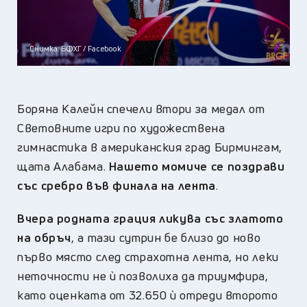
Снимка: БФХГ / Facebook
Боряна Калейн спечели втори за медал от
Световните игри по художествена
гимнастика в американския град Бирмингам,
щата Алабама.
Нашето момиче се поздрави
със сребро във финала на лента
.
Вчера родната грация ликува със златото
на обръч
, а тази сутрин бе близо до ново
първо място след страхотна лента, но леки
неточности не ѝ позволиха да триумфира,
като оценката от 32.650 ѝ отреди второто