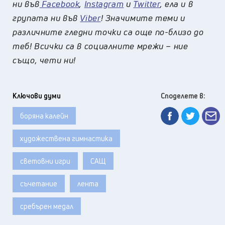
ни във
Facebook
,
Instagram
и
Twitter
, ела и в
групата ни във
Viber
! Значимите теми и
различните гледни точки са още по-близо до
теб! Всички са в социалните мрежи – ние
също, чети ни!
Ключови думи
Споделете в:
боряна калейн
художествена гимнастика
световни игри
САЩ
съчетание
лента
сребърен медал