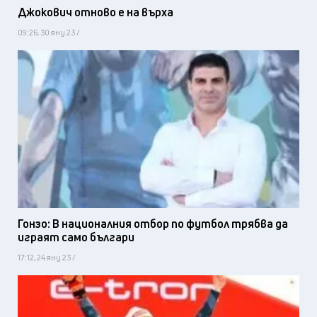
Джокович отново е на върха
09:26, 30 яну 23 /
Гонзо: В националния отбор по футбол трябва да
играят само българи
17:12, 24 яну 23 /