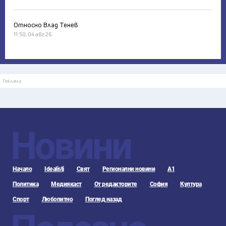
Относно Влад Тенев
11:50, 04 авг 26
Реклама
Новини
Начало
Idealisti
Свят
Регионални новини
А1
Политика
Медиякаст
От редакторите
София
Култура
Спорт
Любопитно
Поглед назад