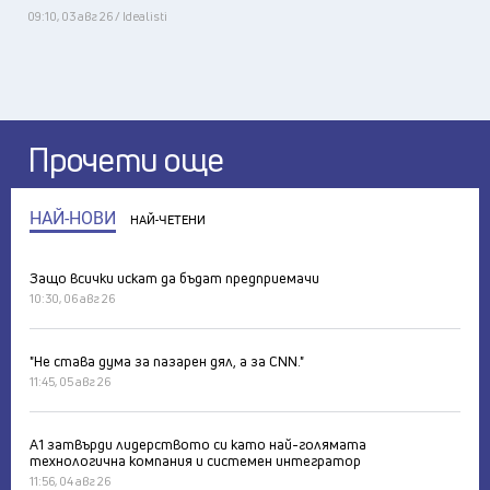
09:10, 03 авг 26 / Idealisti
Прочети още
НАЙ-НОВИ
НАЙ-ЧЕТЕНИ
Защо всички искат да бъдат предприемачи
10:30, 06 авг 26
"Не става дума за пазарен дял, а за CNN."
11:45, 05 авг 26
А1 затвърди лидерството си като най-голямата
технологична компания и системен интегратор
11:56, 04 авг 26