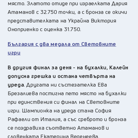
място. Златото отиде при израелката Дария
Атаманов с 32.750 точки, а с бронза се окичи
представителката на Украйна Виктория
Оноприенко с оценка 31.750.
България с два медала от Световните
игри
В другия финал за деня - на бухалки, Калейн
допусна грешка и остана четвърта на
уреда
. Другата ни състезателка Ева
Брезалиева постигна пето място на бухалки
при единствения си финал на Световните
игри. Шампионка на уреда стана София
Рафаели от Италия, а със среброто и бронза
се поздравиха съответно Атаманов и
словенката Екатерина Веденеева.