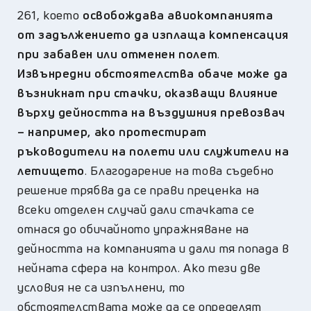
261, което
освобождава авиокомпанията
от задължението да изплаща компенсация
при забавен или отменен полет
.
Извънредни обстоятелства обаче може да
възникнат при стачки, оказващи влияние
върху дейността на въздушния превозвач
– например, ако протестират
ръководители на полети или служители на
летището
. Благодарение на това съдебно
решение трябва да се прави преценка на
всеки отделен случай дали стачката се
отнася до обичайното упражняване на
дейността на компанията и дали тя попада в
нейната сфера на контрол. Ако тези две
условия не са изпълнени, то
обстоятелствата може да се определят