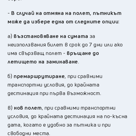
-
В случай на отмяна на полет, пътникът
може да избере една от следните опции
:
а)
възстановяване на сумата
за
неизползвания билет в срок до 7 дни или ако
има свързващ полет -
връщане до
летището на заминаване
.
б)
премаршрутиране
, при сравними
транспортни условия, до крайната
дестинация при първа възможност.
в)
нов полет
, при сравними транспортни
условия, до крайната дестинация на по-късна
дата, когато е удобно за пътника и при
свободни места.