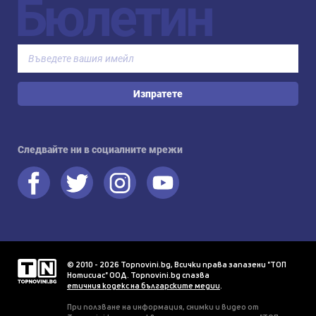
Бюлетин
Изпратете
Следвайте ни в социалните мрежи
© 2010 - 2026 Topnovini.bg, Всички права запазени "ТОП
Нотисиас" ООД. Topnovini.bg спазва
етичния кодекс на българските медии
.
При ползване на информация, снимки и видео от