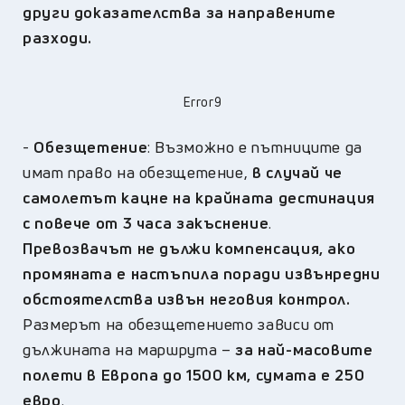
други доказателства за направените
разходи.
Error9
-
Обезщетение
: Възможно е пътниците да
имат право на обезщетение,
в случай че
самолетът кацне на крайната дестинация
с повече от 3 часа закъснение
.
Превозвачът не дължи компенсация, ако
промяната е настъпила поради извънредни
обстоятелства извън неговия контрол.
Размерът на обезщетението зависи от
дължината на маршрута –
за най-масовите
полети в Европа до 1500 км, сумата е 250
евро
.