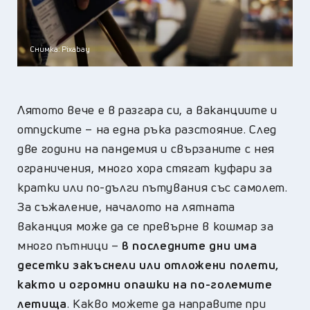
Снимка: Pixabay
Лятото вече е в разгара си, а ваканциите и
отпуските – на една ръка разстояние. След
две години на пандемия и свързаните с нея
ограничения, много хора стягат куфари за
кратки или по-дълги пътувания със самолет.
За съжаление, началото на лятната
ваканция може да се превърне в кошмар за
много пътници –
в последните дни има
десетки закъснели или отложени полети,
както и огромни опашки на по-големите
летища
. Какво можете да направите при