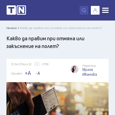
X
Начало >
Какво да правим при отмяна или закъснение на полет?
Какво да правим при отмяна или
закъснение на полет?
12:34, 03 юли 22
2768
Редактор:
Ирина
+A
-A
Шрифт:
Иванова