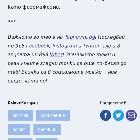
като форсмажорни.
***
Важното за теб е на
Topnovini.bg
! Последвай
ни във
Facebook
,
Instagram
и
Twitter
, ела и в
групата ни във
Viber
! Значимите теми и
различните гледни точки са още по-близо до
теб! Всички са в социалните мрежи – ние
също, чети ни!
Ключови думи
Споделете в:
отмяна
закъснение
полет
пътници