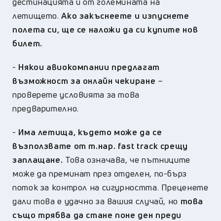
дестинацията и от големината на
летището.
Ако закъснеете и изпуснете
полета си, ще се наложи да си купите нов
билет.
-
Някои авиокомпании предлагат
възможност за онлайн чекиране
–
проверете условията за това
предварително.
-
Има летища, където може да се
възползвате от т.нар. fast track срещу
заплащане.
Това означава, че пътниците
може да преминат през отделен, по-бърз
поток за контрол на сигурността. Преценете
дали това е удачно за вашия случай, но
това
също трябва да стане поне ден преди