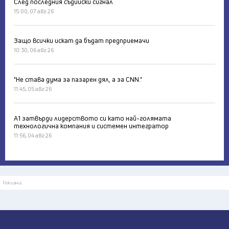
След последния съдийски сигнал
15:00, 07 авг 26
Защо всички искат да бъдат предприемачи
10:30, 06 авг 26
"Не става дума за пазарен дял, а за CNN."
11:45, 05 авг 26
А1 затвърди лидерството си като най-голямата
технологична компания и системен интегратор
11:56, 04 авг 26
Реклама