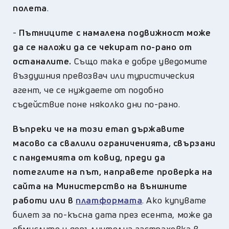
полета
.
-
Пътниците с намалена подвижност може
да се наложи да се чекират по-рано от
останалите.
Също така е добре уведомите
въздушния превозвач или туристическия
агент, че се нуждаете от подобно
съдействие поне няколко дни по-рано.
Въпреки че на този етап държавите
масово са свалили ограниченията, свързани
с пандемията от ковид, преди да
потеглите на път, направете проверка на
сайта на Министерство на външните
работи или в
платформата
. Ако купувате
билет за по-късна дата през есента, може да
обмислите и допълнителна застраховка в