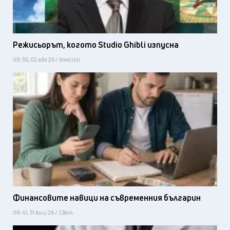
Режисьорът, когото Studio Ghibli изпусна
08:55, 02 авг 26 / Idealisti
Финансовите навици на съвременния българин
08:41, 31 юли 26 / Свят