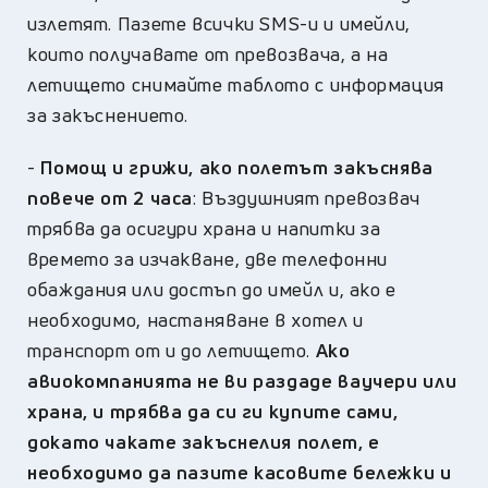
излетят. Пазете всички SMS-и и имейли,
които получавате от превозвача, а на
летището снимайте таблото с информация
за закъснението.
-
Помощ и грижи, ако полетът закъснява
повече от 2 часа
: Въздушният превозвач
трябва да осигури храна и напитки за
времето за изчакване, две телефонни
обаждания или достъп до имейл и, ако е
необходимо, настаняване в хотел и
транспорт от и до летището.
Ако
авиокомпанията не ви раздаде ваучери или
храна, и трябва да си ги купите сами,
докато чакате закъснелия полет, е
необходимо да пазите касовите бележки и