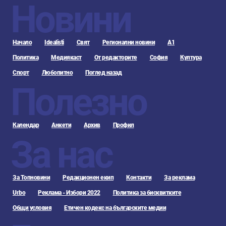
Новини
Начало
Idealisti
Свят
Регионални новини
А1
Политика
Медиякаст
От редакторите
София
Култура
Спорт
Любопитно
Поглед назад
Полезно
Календар
Анкети
Архив
Профил
За нас
За Топновини
Редакционен екип
Контакти
За реклама
Urbo
Реклама - Избори 2022
Политика за бисквитките
Общи условия
Етичен кодекс на българските медии