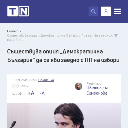
X
Начало >
Съществува опция „Демократична България” да се яви заедно с ПП
на избори
Съществува опция „Демократична
България” да се яви заедно с ПП на избори
10:09, 26 юни 22 /
Политика
Редактор:
2832
Цветилена
+A
-A
Симеонова
Шрифт: