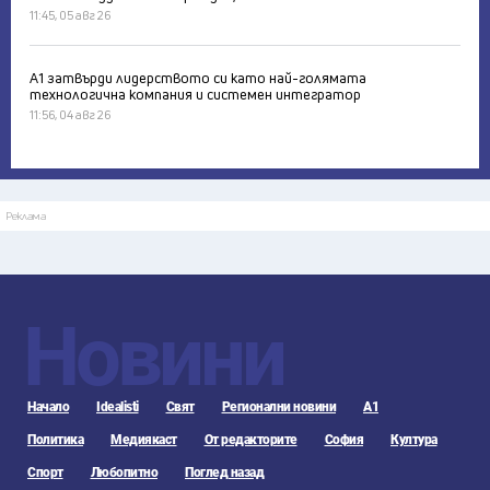
11:45, 05 авг 26
А1 затвърди лидерството си като най-голямата
технологична компания и системен интегратор
11:56, 04 авг 26
Реклама
Новини
Начало
Idealisti
Свят
Регионални новини
А1
Политика
Медиякаст
От редакторите
София
Култура
Спорт
Любопитно
Поглед назад