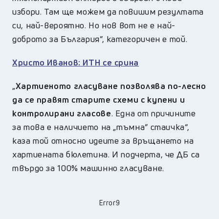
избори. Там ще можем да повишим резултата
си, най-вероятно. Но нов вот не е най-
доброто за България”, категоричен е той.
Христо Иванов: ИТН се срина
„
Хартиеното гласуване позволява по-лесно
да се правят старите схеми с купени и
контролирани гласове
. Една от причините
за това е наличието на „тъмна” стаичка“,
каза той относно идеите за връщането на
хартиената бюлетина. И подчерта, че ДБ са
твърдо за 100% машинно гласуване.
Error9