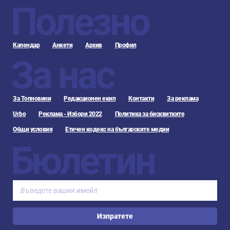
Полезно
Календар
Анкети
Архив
Профил
За нас
За Топновини
Редакционен екип
Контакти
За реклама
Urbo
Реклама - Избори 2022
Политика за бисквитките
Общи условия
Етичен кодекс на българските медии
Бюлетин
Изпратете