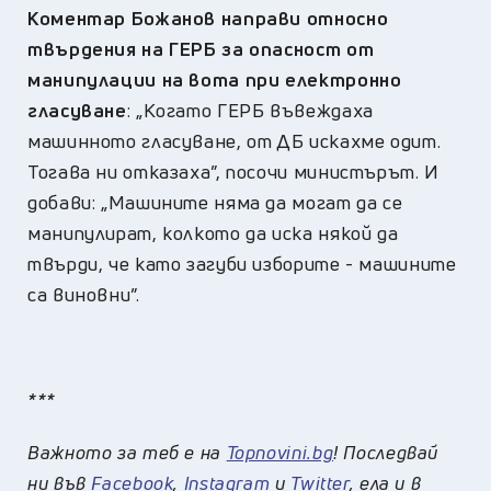
Коментар Божанов направи относно
твърдения на ГЕРБ за опасност от
манипулации на вота при електронно
гласуване
: „Когато ГЕРБ въвеждаха
машинното гласуване, от ДБ искахме одит.
Тогава ни отказаха”, посочи министърът. И
добави: „Машините няма да могат да се
манипулират, колкото да иска някой да
твърди, че като загуби изборите - машините
са виновни”.
***
Важното за теб е на
Topnovini.bg
! Последвай
ни във
Facebook
,
Instagram
и
Twitter
, ела и в