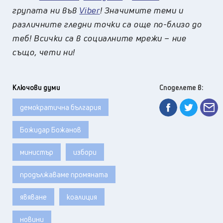
групата ни във
Viber
! Значимите теми и
различните гледни точки са още по-близо до
теб! Всички са в социалните мрежи – ние
също, чети ни!
Ключови думи
Споделете в:
демократична българия
Божидар Божанов
министър
избори
продължаваме промяната
явяване
коалиция
новини