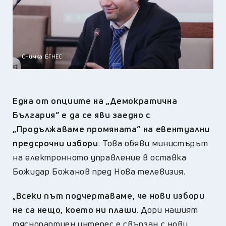
Снимка: БГНЕС
Една от опциите на „Демократична
България” е да се яви заедно с
„Продължаваме промяната” на евентуални
предсрочни избори
. Това обяви министърът
на електронното управление в оставка
Божидар Божанов пред Нова телевизия.
„
Всеки път подчертаваме, че нови избори
не са нещо, което ни плаши
. Дори нашият
тяснопартиен интерес е свързан с нови