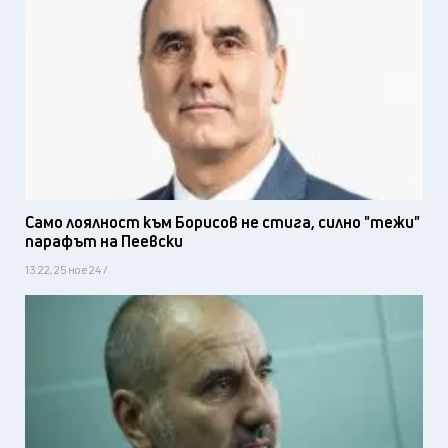
Само лоялност към Борисов не стига, силно "тежи"
парафът на Пеевски
13:22, 25 ное 24 /