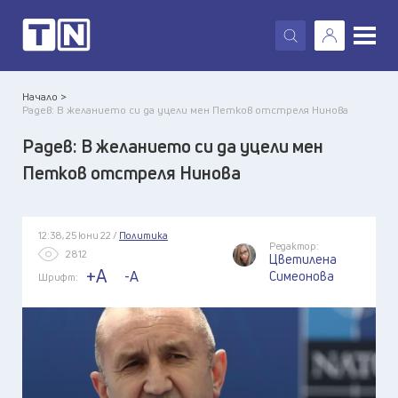
X
Начало >
Радев: В желанието си да уцели мен Петков отстреля Нинова
Радев: В желанието си да уцели мен
Петков отстреля Нинова
12:38, 25 юни 22 /
Политика
Редактор:
2812
Цветилена
+A
-A
Симеонова
Шрифт: