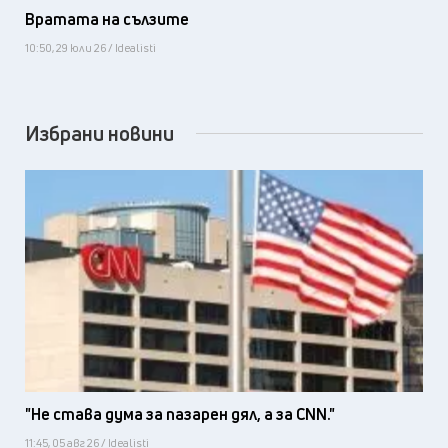
Вратата на сълзите
10:50, 29 юли 26 / Idealisti
Избрани новини
"Не става дума за пазарен дял, а за CNN."
11:45, 05 авг 26 / Idealisti