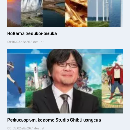
Новата геоикономика
09:10, 03 авг 26 / Idealisti
Режисьорът, когото Studio Ghibli изпусна
08:55, 02 авг 26 / Idealisti