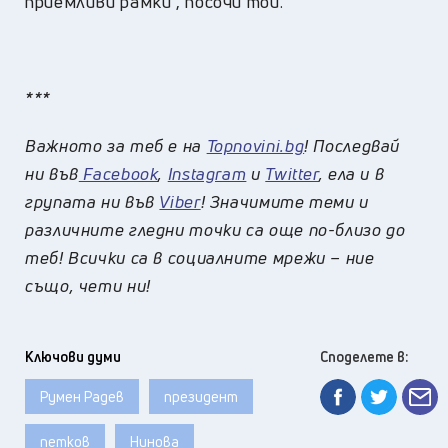
приемливи рамки“, посочи той.
***
Важното за теб е на
Topnovini.bg
! Последвай
ни във
Facebook
,
Instagram
и
Twitter
, ела и в
групата ни във
Viber
! Значимите теми и
различните гледни точки са още по-близо до
теб! Всички са в социалните мрежи – ние
също, чети ни!
Ключови думи
Споделете в:
Румен Радев
президент
петков
Нинова