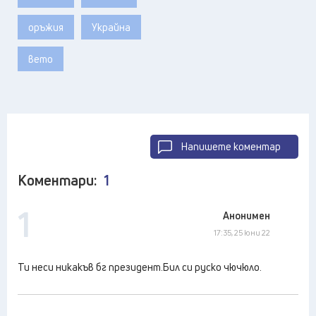
оръжия
Украйна
вето
Напишете коментар
Коментари:
1
1
Анонимен
17:35, 25 юни 22
Ти неси никакъв бг президент.Бил си руско чючюло.