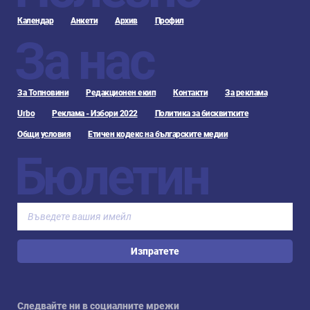
Календар
Анкети
Архив
Профил
За нас
За Топновини
Редакционен екип
Контакти
За реклама
Urbo
Реклама - Избори 2022
Политика за бисквитките
Общи условия
Етичен кодекс на българските медии
Бюлетин
Изпратете
Следвайте ни в социалните мрежи