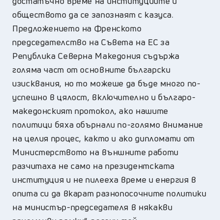
достатъчно време на институциите и
обществото да се запознаят с казуса.
Предложението на Френското
председателство на Съвета на ЕС за
Република Северна Македония съдържа
голяма част от основните български
изисквания, но то можеше да бъде много по-
успешно в цялост, включително и българо-
македонският протокол, ако нашите
политици бяха обърнали по-голямо внимание
на целия процес, както и ако дипломати от
Министерството на външните работи
разчитаха не само на президентската
институция и не пилееха време и енергия в
опита си да вкарат разнопосочните политики
на министър-председателя в някакви