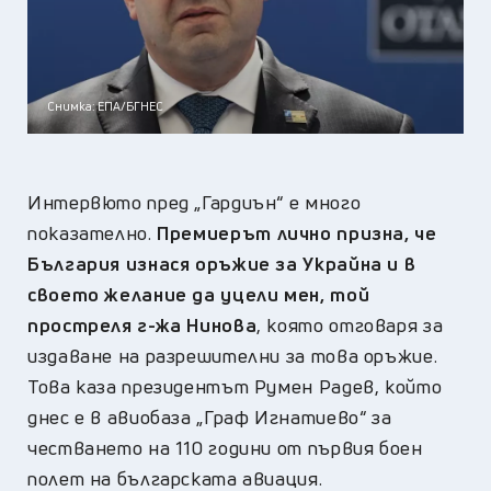
Снимка: ЕПА/БГНЕС
Интервюто пред „Гардиън“ е много
показателно.
Премиерът лично призна, че
България изнася оръжие за Украйна и в
своето желание да уцели мен, той
простреля г-жа Нинова
, която отговаря за
издаване на разрешителни за това оръжие.
Това каза президентът Румен Радев, който
днес е в авиобаза „Граф Игнатиево“ за
честването на 110 години от първия боен
полет на българската авиация.