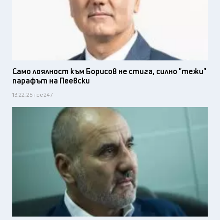
Само лоялност към Борисов не стига, силно "тежи"
парафът на Пеевски
13:22, 25 ное 24 /