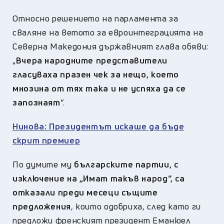
Относно решението на парламента за
сваляне на ветото за евроинтеграцията на
Северна Македония държавният глава обяви:
„
Вчера народните представители
гласуваха празен чек за нещо, което
мнозина от тях така и не успяха да се
запознаят
“.
Нинова: Президентът искаше да бъде
скрит премиер
По думите му
българските партии, с
изключение на „Имат такъв народ“, са
отказали преди месеци същите
предложения
, които одобриха, след като ги
предложи френският президент Еманюел