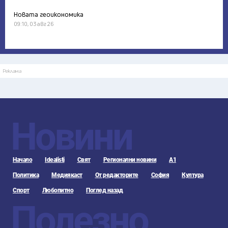
Новата геоикономика
09:10, 03 авг 26
Реклама
Новини
Начало
Idealisti
Свят
Регионални новини
А1
Политика
Медиякаст
От редакторите
София
Култура
Спорт
Любопитно
Поглед назад
Полезно