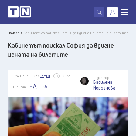
X
Начало >
Кабинетът поискал София да вдигне цената на билетите
Кабинетът поискал София да вдигне
цената на билетите
13:40, 19 юни 22 /
София
2672
Редактор:
Василена
+A
-A
Шрифт:
Йорданова