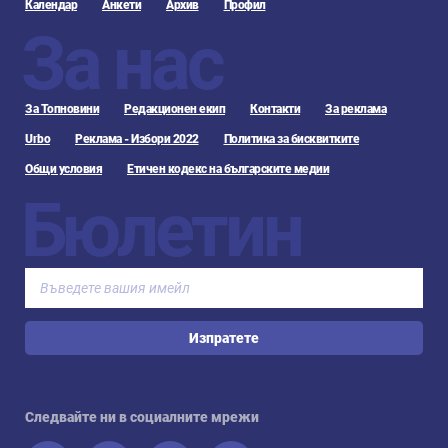
Календар
Анкети
Архив
Профил
За нас
За Топновини
Редакционен екип
Контакти
За реклама
Urbo
Реклама - Избори 2022
Политика за бисквитките
Общи условия
Етичен кодекс на българските медии
Бюлетин
Изпратете
Следвайте ни в социалните мрежи