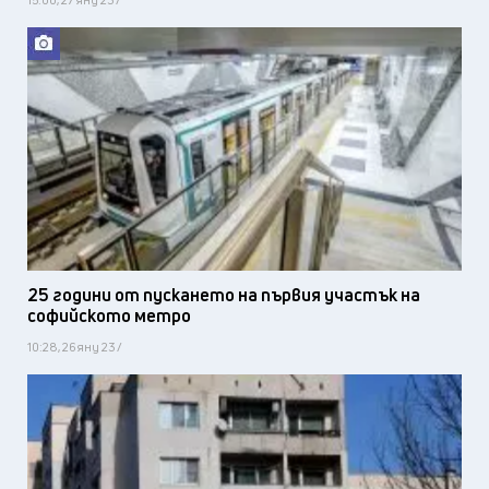
25 години от пускането на първия участък на
софийското метро
10:28, 26 яну 23 /