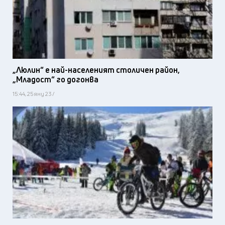
„Люлин“ е най-населеният столичен район,
„Младост“ го догонва
15:44, 25 яну 23 /