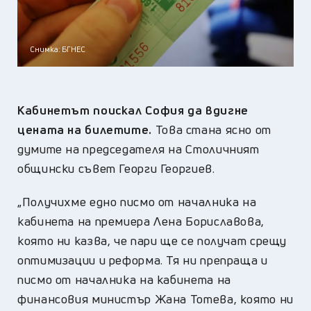
Снимка: БГНЕС
Кабинетът поискал София да вдигне
цената на билетите.
Това стана ясно от
думите на председателя на Столичният
общински съвет Георги Георгиев.
„Получихме едно писмо от началника на
кабинета на премиера Лена Бориславова,
която ни казва, че пари ще се получат срещу
оптимизации и реформа. Тя ни препраща и
писмо от началника на кабинета на
финансовия министър Жана Тотева, която ни