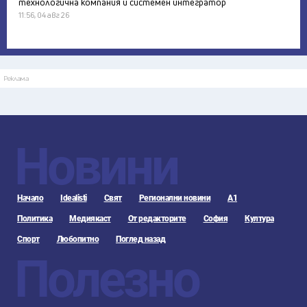
технологична компания и системен интегратор
11:56, 04 авг 26
Реклама
Новини
Начало
Idealisti
Свят
Регионални новини
А1
Политика
Медиякаст
От редакторите
София
Култура
Спорт
Любопитно
Поглед назад
Полезно