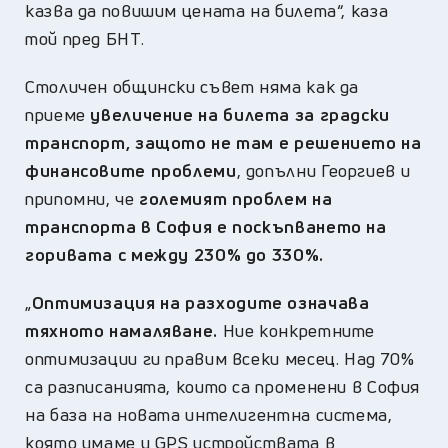
казва да повишим цената на билета“, каза
той пред БНТ.
Столичен общински съвет няма как да
приеме
увеличение на билета за градски
транспорт, защото не там е решението на
финансовите проблеми
, допълни Георгиев и
припомни, че
големият проблем на
транспорта в София е поскъпването на
горивата с между 230% до 330%.
„
Оптимизация на разходите означава
тяхното намаляване.
Ние конкретните
оптимизации ги правим всеки месец. Над 70%
са разписанията, които са променени в София
на база на новата интелигентна система,
която имаме и GPS устройствата в