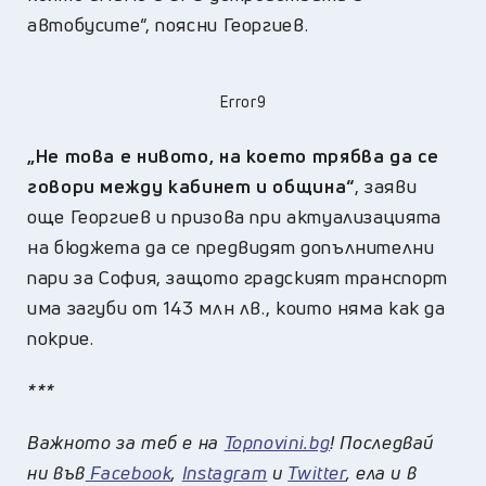
автобусите“, поясни Георгиев.
Error9
„Не това е нивото, на което трябва да се
говори между кабинет и община“
, заяви
още Георгиев и призова при актуализацията
на бюджета да се предвидят допълнителни
пари за София, защото градският транспорт
има загуби от 143 млн лв., които няма как да
покрие.
***
Важното за теб е на
Topnovini.bg
! Последвай
ни във
Facebook
,
Instagram
и
Twitter
, ела и в