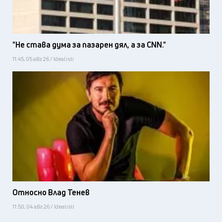
"Не става дума за пазарен дял, а за CNN."
11:45, 05 авг 26 / Idealisti
Относно Влад Тенев
11:50, 04 авг 26 / Idealisti