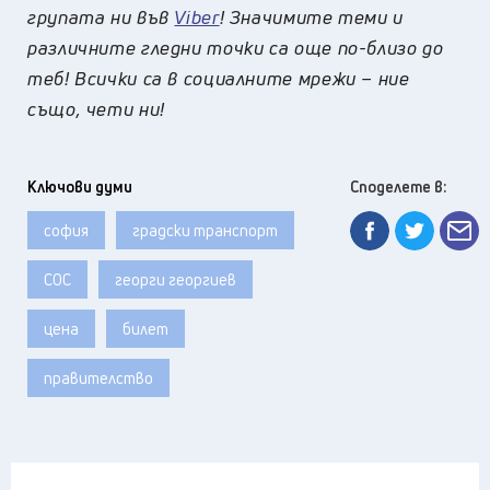
групата ни във
Viber
! Значимите теми и
различните гледни точки са още по-близо до
теб! Всички са в социалните мрежи – ние
също, чети ни!
Ключови думи
Споделете в:
софия
градски транспорт
СОС
георги георгиев
цена
билет
правителство