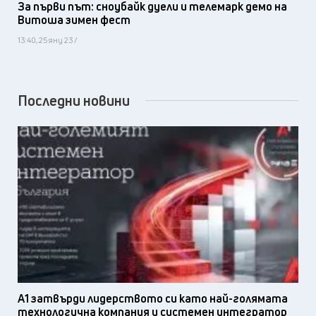
За първи път: сноубайк дуели и телемарк демо на
Витоша зимен фест
13:40, 25 яну 23 /
Последни новини
А1 затвърди лидерството си като най-голямата
технологична компания и системен интегратор