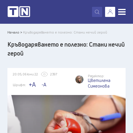
X
Начало >
Кръводаряването е полезно: Стани нечий герой
Кръводаряването е полезно: Стани нечий
герой
20:05, 06 юни 22
2397
Редактор:
Цветилена
+A
-A
Шрифт:
Симеонова