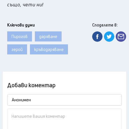
също, чети ни!
Ключови думи
Споделете в:
Пирогов
даряване
герой
кръводаряване
Добави коментар