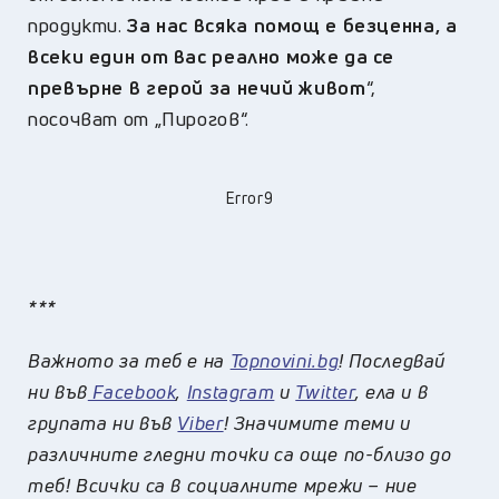
продукти.
За нас всяка помощ е безценна, а
всеки един от вас реално може да се
превърне в герой за нечий живот
“,
посочват от „Пирогов“.
Error9
***
Важното за теб е на
Topnovini.bg
! Последвай
ни във
Facebook
,
Instagram
и
Twitter
, ела и в
групата ни във
Viber
! Значимите теми и
различните гледни точки са още по-близо до
теб! Всички са в социалните мрежи – ние