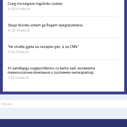
След последния съдийски сигнал
15:00, 07 авг 26
Защо всички искат да бъдат предприемачи
10:30, 06 авг 26
"Не става дума за пазарен дял, а за CNN."
11:45, 05 авг 26
А1 затвърди лидерството си като най-голямата
технологична компания и системен интегратор
11:56, 04 авг 26
Реклама