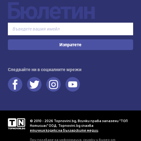
Бюлетин
Изпратете
Следвайте ни в социалните мрежи
© 2010 - 2026 Topnovini.bg, Всички права запазени "ТОП
Нотисиас" ООД. Topnovini.bg спазва
етичния кодекс на българските медии
.
При ползване на информация, снимки и видео от