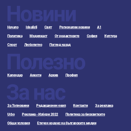
Новини
Начало
Idealisti
Свят
Регионални новини
А1
Политика
Медиякаст
От редакторите
София
Култура
Спорт
Любопитно
Поглед назад
Полезно
Календар
Анкети
Архив
Профил
За нас
За Топновини
Редакционен екип
Контакти
За реклама
Urbo
Реклама - Избори 2022
Политика за бисквитките
Общи условия
Етичен кодекс на българските медии