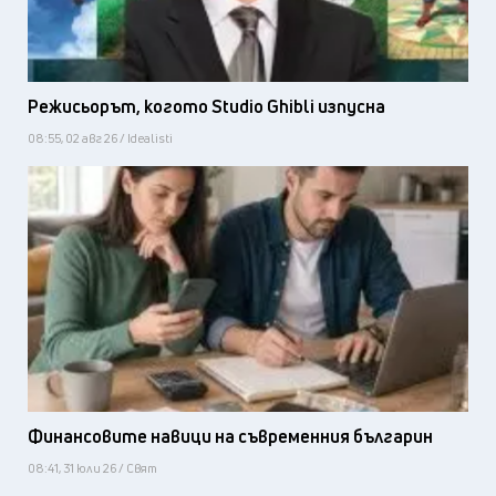
Режисьорът, когото Studio Ghibli изпусна
08:55, 02 авг 26 / Idealisti
Финансовите навици на съвременния българин
08:41, 31 юли 26 / Свят