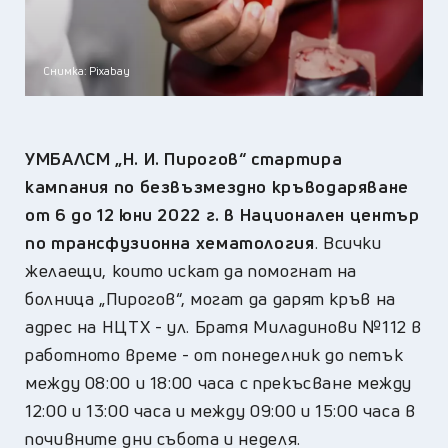
Снимка: Pixabay
УМБАЛСМ „Н. И. Пирогов“ стартира
кампания по безвъзмездно кръводаряване
от 6 до 12 юни 2022 г. в Национален център
по трансфузионна хематология
. Всички
желаещи, които искат да помогнат на
болница „Пирогов“, могат да дарят кръв на
адрес на НЦТХ - ул. Братя Миладинови №112 в
работното време - от понеделник до петък
между 08:00 и 18:00 часа с прекъсване между
12:00 и 13:00 часа и между 09:00 и 15:00 часа в
почивните дни събота и неделя.