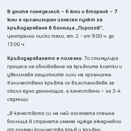
В дните понеделник – 6 юни и вторник – 7
юни е организиран изнесен пункт за
кръводаряване в болница „Пирогов“
,
централно ниско тяло, ет. 2 - от 9:00 ч. до
13:00 ч.
Кръводаряването е полезно
. То стимулира
процеса на обновяване на кръвните клетки и
увеличава защитните сили на организма.
Количествено кръвта се възстановява за
около едно денонощие, а качествено – за 3-4
седмици.
„В качеството си на най-голямата спешна
болница в страната имаме нужда ежедневно
от големи количества кръв и кръвни