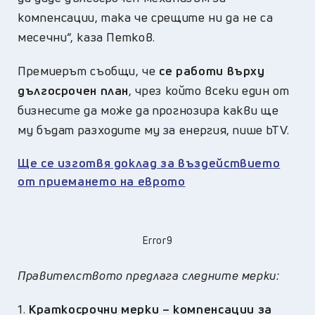
компенсации, така че срещите ни да не са
месечни“, каза Петков.
Премиерът съобщи, че
се работи върху
дългосрочен план
, чрез който всеки един от
бизнесите да може да прогнозира какви ще
му бъдат разходите му за енергия, пише bTV.
Ще се изготвя доклад за въздействието
от приемането на еврото
Error9
Правителството предлага следните мерки:
1.
Краткосрочни мерки – компенсации за