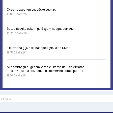
След последния съдийски сигнал
15:00, 07 авг 26
Защо всички искат да бъдат предприемачи
10:30, 06 авг 26
"Не става дума за пазарен дял, а за CNN."
11:45, 05 авг 26
А1 затвърди лидерството си като най-голямата
технологична компания и системен интегратор
11:56, 04 авг 26
Реклама