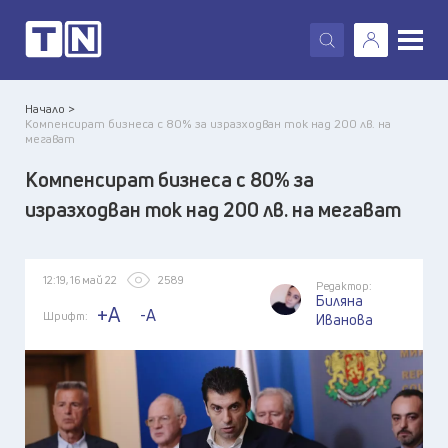
X
Начало >
Kомпенсират бизнеса с 80% за изразходван ток над 200 лв. на
мегават
Kомпенсират бизнеса с 80% за
изразходван ток над 200 лв. на мегават
12:19, 16 май 22
2589
Редактор:
Биляна
+A
-A
Шрифт:
Иванова