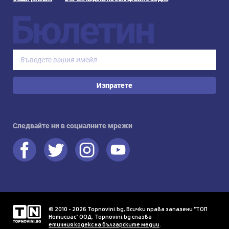
Бюлетин
Изпратете
Следвайте ни в социалните мрежи
© 2010 - 2026 Topnovini.bg, Всички права запазени "ТОП
Нотисиас" ООД. Topnovini.bg спазва
етичния кодекс на българските медии
.