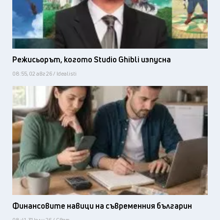
Режисьорът, когото Studio Ghibli изпусна
08:55, 02 авг 26 / Idealisti
Финансовите навици на съвременния българин
08:41, 31 юли 26 / Свят