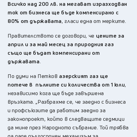
Всичко над 200 лв. на мегават изразходван
ток от бизнеса ще бъде компенсирано с
80% от държавата
, гласи една от мерките.
Правителството се договори, че
цените за
април и за май месец за природния газ
също ще бъдат компенсирани от
държавата
.
По думи на Петков
азерският газ ще
потече в пълните си количества от 1 юли
,
независимо кога ще бъде завършена
връзката. „Разбрахме се, че заедно с бизнеса
и профсъюзите да работим заедно за
законопроект, който в следващите седмици
да мине през Народното събрание. Той трябва
да даде дългосрочен механизъм за