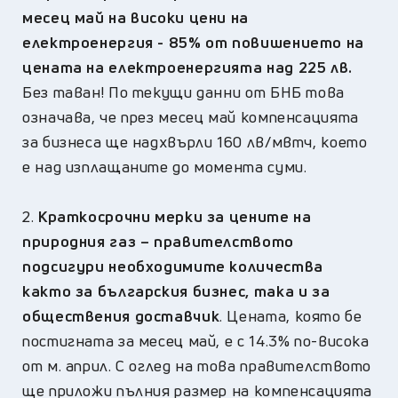
месец май на високи цени на
електроенергия - 85% от повишението на
цената на електроенергията над 225 лв.
Без таван! По текущи данни от БНБ това
означава, че през месец май компенсацията
за бизнеса ще надхвърли 160 лв/мвтч, което
е над изплащаните до момента суми.
2.
Краткосрочни мерки за цените на
природния газ – правителството
подсигури необходимите количества
както за българския бизнес, така и за
обществения доставчик
. Цената, която бе
постигната за месец май, е с 14.3% по-висока
от м. април. С оглед на това правителството
ще приложи пълния размер на компенсацията