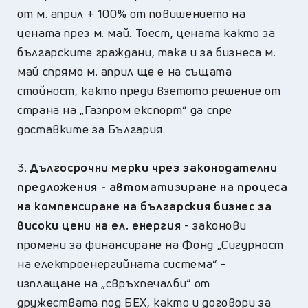
от м. април + 100% от повишението на
цената през м. май. Тоест, цената както за
българските граждани, така и за бизнеса м.
май спрямо м. април ще е на същата
стойност, както преди взетото решение от
страна на „Газпром експорт“ да спре
доставките за България.
3.
Дългосрочни мерки чрез законодателни
предложения - автоматизиране на процеса
на компенсиране на българския бизнес за
високи цени на ел. енергия
- законови
промени за финансиране на Фонд „Сигурност
на електроенергийната система“ -
изплащане на „свръхпечалби“ от
дружествата под БЕХ, както и договори за