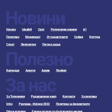
Новини
Начало
Idealisti
Свят
Регионални новини
А1
Политика
Медиякаст
От редакторите
София
Култура
Спорт
Любопитно
Поглед назад
Полезно
Календар
Анкети
Архив
Профил
За нас
За Топновини
Редакционен екип
Контакти
За реклама
Urbo
Реклама - Избори 2022
Политика за бисквитките
Общи условия
Етичен кодекс на българските медии