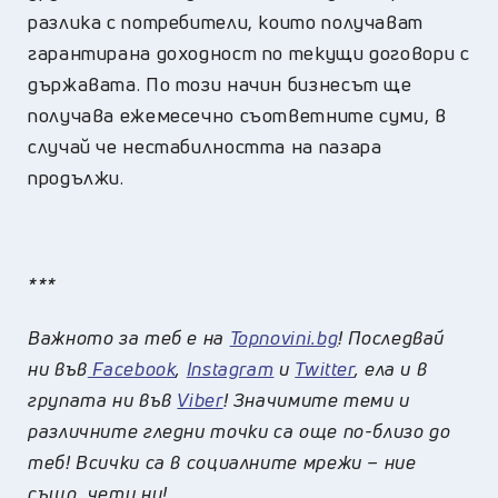
разлика с потребители, които получават
гарантирана доходност по текущи договори с
държавата. По този начин бизнесът ще
получава ежемесечно съответните суми, в
случай че нестабилността на пазара
продължи.
***
Важното за теб е на
Topnovini.bg
! Последвай
ни във
Facebook
,
Instagram
и
Twitter
, ела и в
групата ни във
Viber
! Значимите теми и
различните гледни точки са още по-близо до
теб! Всички са в социалните мрежи – ние
също, чети ни!