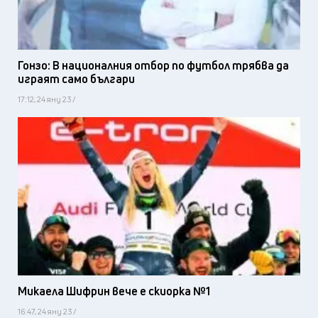
Гонзо: В националния отбор по футбол трябва да
играят само българи
17:12, 24 яну 23 /
Микаела Шифрин вече е скиорка №1
16:47, 24 яну 23 /