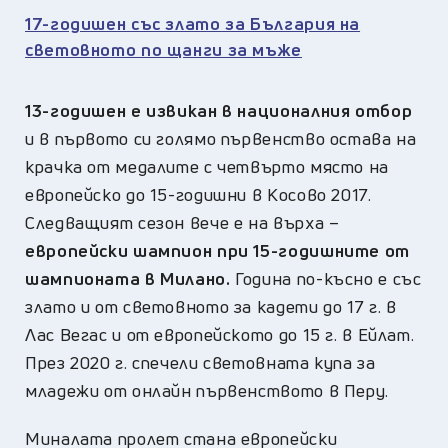
17-годишен със злато за България на
световното по щанги за мъже
13-годишен е извикан в националния отбор
и в първото си голямо първенство остава на
крачка от медалите с четвърто място на
европейско до 15-годишни в Косово 2017.
Следващият сезон вече е на върха –
европейски шампион при 15-годишните от
шампионата в Милано.
Година по-късно е със
злато и от световното за кадети до 17 г. в
Лас Вегас и от европейското до 15 г. в Ейлат.
През 2020 г. спечели световната купа за
младежи от онлайн първенството в Перу.
Миналата пролет стана европейски