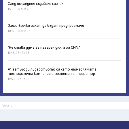
След последния съдийски сигнал
15:00, 07 авг 26
Защо всички искат да бъдат предприемачи
10:30, 06 авг 26
"Не става дума за пазарен дял, а за CNN."
11:45, 05 авг 26
А1 затвърди лидерството си като най-голямата
технологична компания и системен интегратор
11:56, 04 авг 26
Реклама