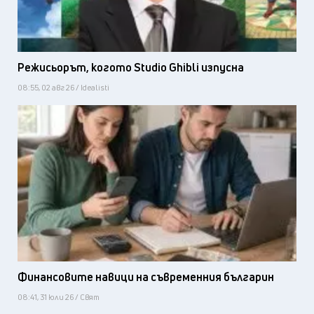
Режисьорът, когото Studio Ghibli изпусна
08:55, 02 авг 26 / Idealisti
Финансовите навици на съвременния българин
08:41, 31 юли 26 / Свят