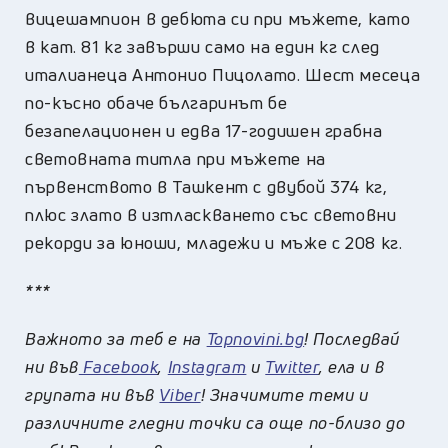
вицешампион в дебюта си при мъжете, като
в кат. 81 кг завърши само на един кг след
италианеца Антонио Пицолато. Шест месеца
по-късно обаче българинът бе
безапелационен и едва 17-годишен грабна
световната титла при мъжете на
първенството в Ташкент с двубой 374 кг,
плюс злато в изтласкването със световни
рекорди за юноши, младежи и мъже с 208 кг.
***
Важното за теб е на
Topnovini.bg
! Последвай
ни във
Facebook
,
Instagram
и
Twitter
, ела и в
групата ни във
Viber
! Значимите теми и
различните гледни точки са още по-близо до