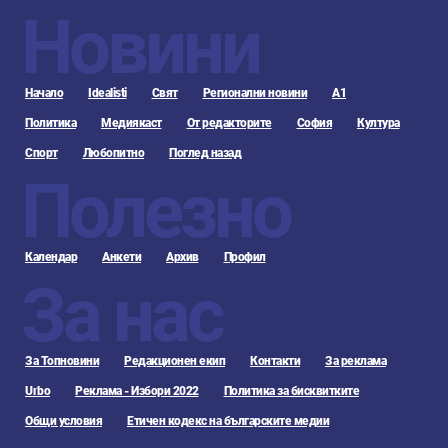
Новини
Начало
Idealisti
Свят
Регионални новини
А1
Политика
Медиякаст
От редакторите
София
Култура
Спорт
Любопитно
Поглед назад
Полезно
Календар
Анкети
Архив
Профил
За нас
За Топновини
Редакционен екип
Контакти
За реклама
Urbo
Реклама - Избори 2022
Политика за бисквитките
Общи условия
Етичен кодекс на българските медии