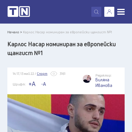
X
Начало >
Карлос Насар номиниран за европейски щангист №1
Карлос Насар номиниран за европейски
щангист №1
14:17, 13 май 22 /
Спорт
3161
Редактор:
Биляна
+A
-A
Шрифт:
Иванова