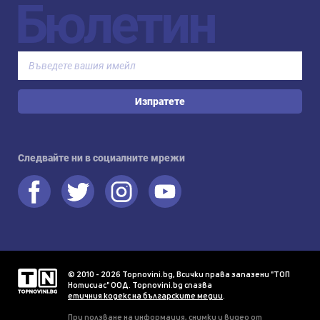
Бюлетин
Изпратете
Следвайте ни в социалните мрежи
© 2010 - 2026 Topnovini.bg, Всички права запазени "ТОП
Нотисиас" ООД. Topnovini.bg спазва
етичния кодекс на българските медии
.
При ползване на информация, снимки и видео от