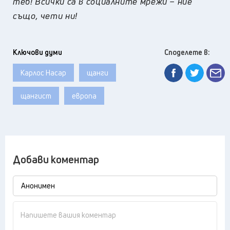
теб! Всички са в социалните мрежи – ние
също, чети ни!
Ключови думи
Споделете в:
Карлос Насар
щанги
щангист
европа
Добави коментар