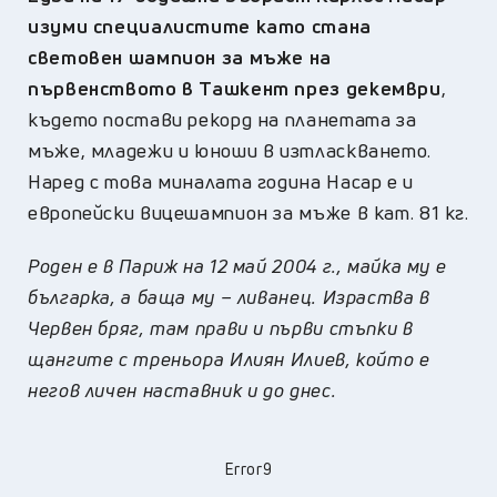
изуми специалистите като стана
световен шампион за мъже на
първенството в Ташкент през декември
,
където постави рекорд на планетата за
мъже, младежи и юноши в изтласкването.
Наред с това миналата година Насар е и
европейски вицешампион за мъже в кат. 81 кг.
Роден е в Париж на 12 май 2004 г., майка му е
българка, а баща му – ливанец. Израства в
Червен бряг, там прави и първи стъпки в
щангите с треньора Илиян Илиев, който е
негов личен наставник и до днес.
Error9