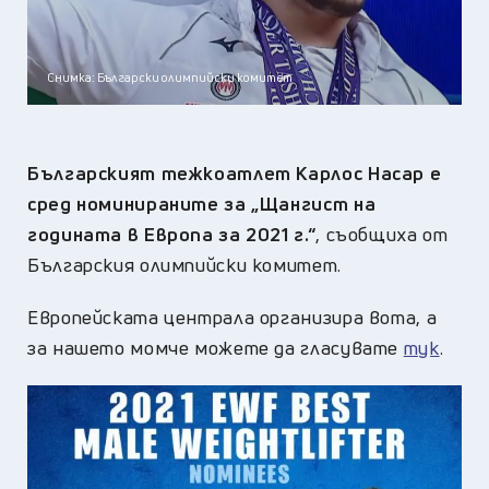
Снимка: Български олимпийски комитет
Българският тежкоатлет Карлос Насар е
сред номинираните за „Щангист на
годината в Европа за 2021 г.“
, съобщиха от
Българския олимпийски комитет.
Европейската централа организира вота, а
за нашето момче можете да гласувате
тук
.