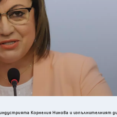
25
°C
Перник
,
26
°C
Плевен
,
26
°C
Пловдив
,
24
°C
Разград
,
26
°C
Русе
,
25
°C
Силистра
,
24
°C
Сливен
,
18
°C
Смолян
,
24
°C
София
,
25
°C
Стара Загора
,
24
°C
Търговище
,
25
°C
Хасково
,
24
°C
Шумен
,
24
°C
Ямбол
,
 индустрията Корнелия Нинова и изпълнителният д