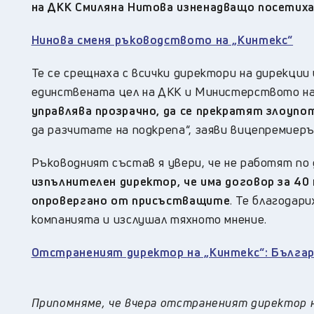
на ДКК Смиляна Нитова изненадващо
посетиха
Нинова сменя ръководството на „Кинтекс“
Те се срещнаха с всички директори на дирекции
единствената цел на ДКК и Министерството н
управлява прозрачно, да се прекратят злоуп
да разчитате на подкрепа“, заяви вицепремиер
Ръководният състав я увери, че не работят по 
изпълнителен директор, че има договор за 40 
опровергано от присъстващите
. Те благодар
компанията и изслушал тяхното мнение.
Отстраненият директор на „Кинтекс“: Българи
Припомняме, че вчера отстраненият директор н