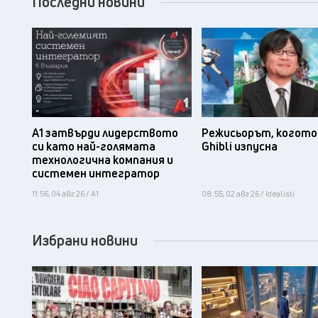
Последни новини
А1 затвърди лидерството
Режисьорът, когото 
си като най-голямата
Ghibli изпусна
технологична компания и
системен интегратор
11:56, 04 авг 26 / А1
08:55, 02 авг 26 / Idealisti
Избрани новини