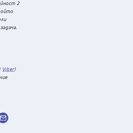
ойност 2
 който
ели
 задача.
в
Viber
!
 ние