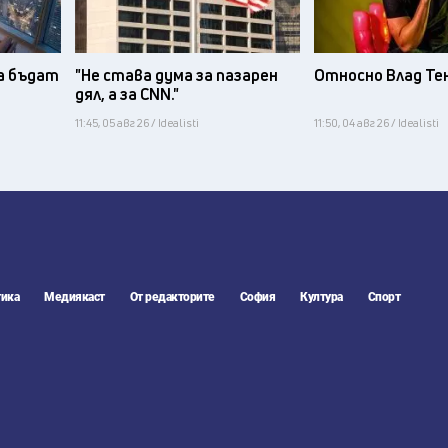
а бъдат
"Не става дума за пазарен
Относно Влад Те
дял, а за CNN."
11:45, 05 авг 26 / Idealisti
11:50, 04 авг 26 / Idealisti
ика
Медиякаст
От редакторите
София
Култура
Спорт