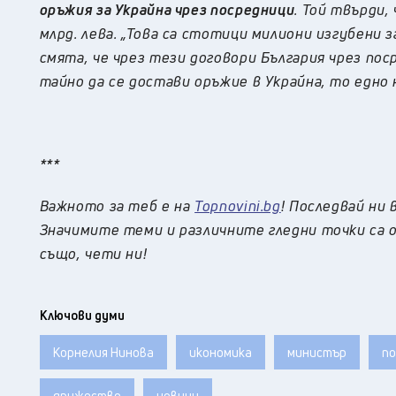
оръжия за Украйна чрез посредници
. Той твърди,
млрд. лева. „Това са стотици милиони изгубени 
смята, че чрез тези договори България чрез пос
тайно да се достави оръжие в Украйна, то едно
***
Важното за теб е на
Topnovini.bg
! Последвай ни 
Значимите теми и различните гледни точки са о
също, чети ни!
Ключови думи
Корнелия Нинова
икономика
министър
по
дружество
новини