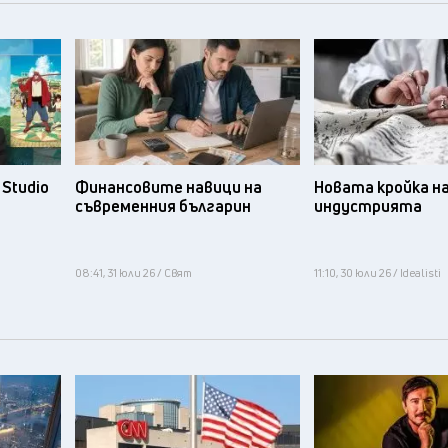
Studio
Финансовите навици на
Новата кройка н
съвременния българин
индустрията
08:41, 31 юли 26 / Свят
11:10, 30 юли 26 / Idealisti