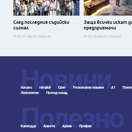
След последния съдийски
Защо всички искат д
сигнал
предприемачи
15:00, 07 авг 26 / Idealisti
10:30, 06 авг 26 / Idealisti
Новини
Начало
Idealisti
Свят
Регионални новини
А1
Полит
Любопитно
Поглед назад
Полезно
Календар
Анкети
Архив
Профил