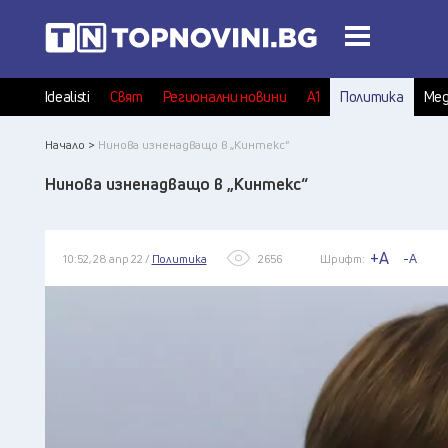
Idealisti
Свят
Регионални новини
А1
Политика
Мед
Начало >
Нинова изненадващо в „Кинтекс“
Нинова изненадващо в „Кинтекс“
+A
-A
10:52, 28 апр 22 /
Политика
2656
Шрифт: