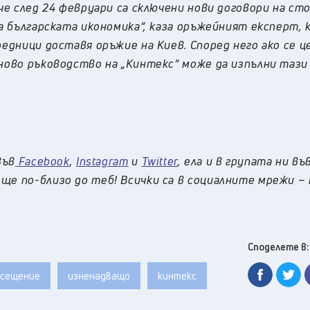
 че след 24 февруари са сключени нови договори на ст
за българската икономика“, каза оръжейният експерт,
редници доставя оръжие на Киев.
Според него
ако се ц
 ново ръководство на „Кинтекс“ може да изпълни тази
във
Facebook
,
Instagram
и
Twitter
, ела и в групата ни въ
ще по-близо до теб! Всички са в социалните мрежи –
Споделете в:
сещение
изненадващо
кинтекс