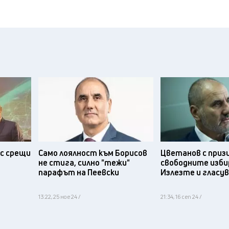
с срещи
Само лоялност към Борисов
Цветанов с приз
не стига, силно "тежи"
свободните изби
парафът на Пеевски
Излезте и гласу
13:22, 25 ное 24 /
21:34, 16 сеп 24 /