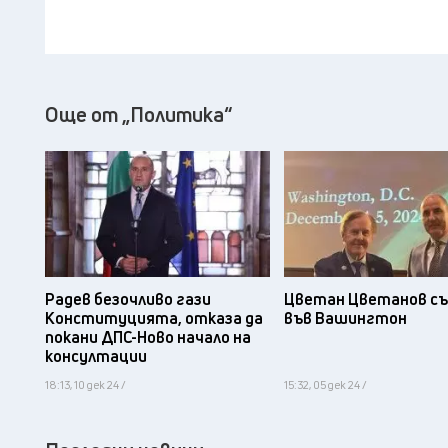
Още от „Политика“
Радев безочливо гази
Цветан Цветанов съ
Конституцията, отказа да
във Вашингтон
покани ДПС-Ново начало на
консултации
18:13, 10 дек 24 /
15:32, 05 дек 24 /