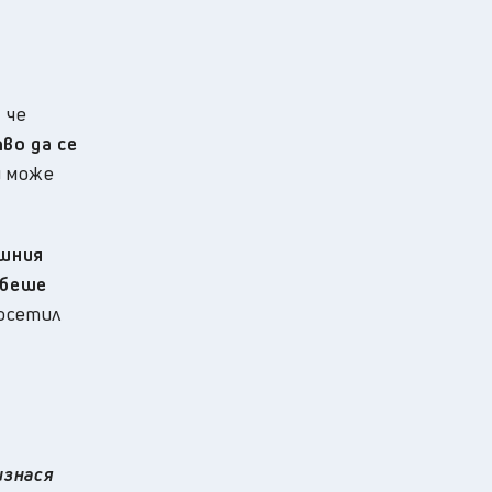
 че
во да се
и може
ашния
 беше
посетил
изнася