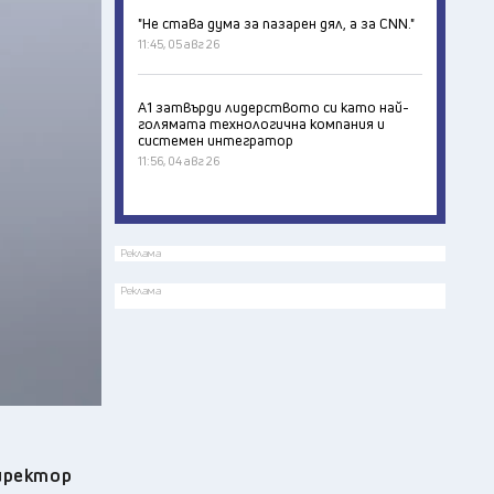
"Не става дума за пазарен дял, а за CNN."
11:45, 05 авг 26
А1 затвърди лидерството си като най-
голямата технологична компания и
системен интегратор
11:56, 04 авг 26
Реклама
Реклама
иректор