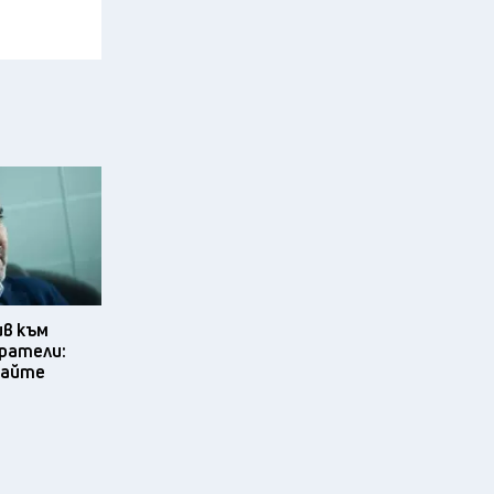
ив към
ратели:
вайте