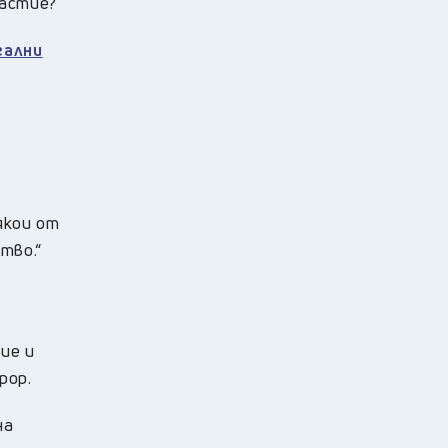
растие?
гални
якои от
тво.“
ие и
рор.
на