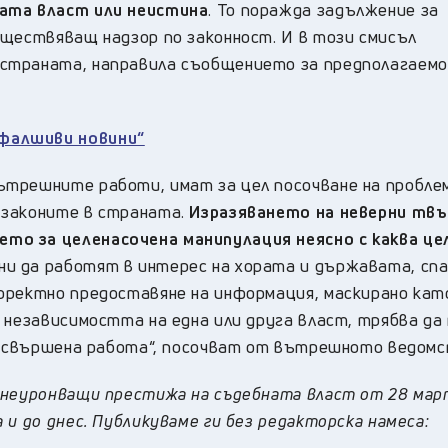
ната власт или неистина
. То поражда задължение за
ъществяващ надзор по законност. И в този смисъл
страната, направила съобщението за предполагаемо
.
фалшиви новини“
трешните работи, имат за цел посочване на пробле
 законите в страната.
Изразяването на неверни твъ
то за целенасочена манипулация неясно с каква це
и да работят в интерес на хората и държавата, сп
оректно предоставяне на информация, маскирано кат
 независимостта на една или друга власт, трябва да
 несвършена работа“, посочват от вътрешното ведомс
 неуронващи престижа на съдебната власт от 28 март
и до днес. Публикуваме ги без редакторска намеса: