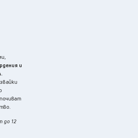
ми,
рдения и
л
.
азвайки
о
 почиват
тво.
 до 12