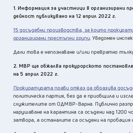
1. Информация за участници в организирани п
дейност публикувано на 12 април 2022 г.
15 досъдебни производства, за които прокурат
организирани престъпни групи
. Уведомен инспе
Дали това е непознаване и/или превратно тълк
2. МВР ще обжалва прокурорското постановле
на 5 април 2022 г.
Прокуратурата прави отказ да образува досъд
политическа партия, без да е приобщила и изс
служителите от ОДМВР-Варна. Публично разпро
нарушаване на карантина са осъдени над 1200 чо
затвора, а останалите са осъдени на пробация и