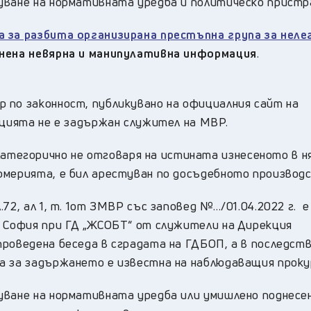
куване на нормативната уредба и политическо прист
 за разбита организирана престъпна група за неле
ранена невярна и манипулативна информация
.
 по законност, публикувано на официалния сайт на
ацията не е задържан служител на МВР.
„Категорично не отговаря на истината изнесеното в н
рмерията, е бил арестуван по досъдебното производс
72, ал 1, т. 1от ЗМВР със заповед №…/01.04.2022 г. е
– София при ГД „ЖСОБТ“ от служители на Дирекция
роведена беседа в сградата на ГДБОП, а в последств
а за задържането е известна на наблюдаващия проку
уване на нормативната уредба или умишлено поднесе