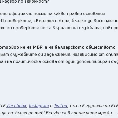
 надзор по законност?
тено официално писмо на какво правно основание
 проверката, свързана с жена, близка до висш маги
те по проверката не са върнати на службата, извъ
 отговор не на МВР, а на българското обществото
.
ват служебните си задължения, независимо от опи
ан на политическа основа от един деполитизиран съ
във
Facebook
,
Instagram
и
Twitter
, ела и в групата ни въ
ще по-близо до теб! Всички са в социалните мрежи –