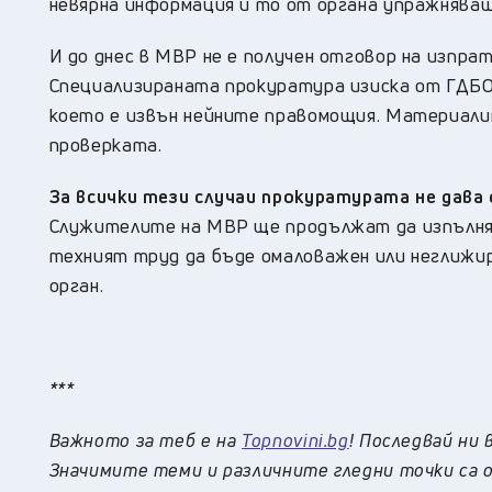
невярна информация и то от органа упражняващ
И до днес в МВР не е получен отговор на изпра
Специализираната прокуратура изиска от ГДБОП
което е извън нейните правомощия. Материали
проверката.
За всички тези случаи прокуратурата не дава
Служителите на МВР ще продължат да изпълня
техният труд да бъде омаловажен или неглижир
орган.
***
Важното за теб е на
Topnovini.bg
! Последвай ни 
Значимите теми и различните гледни точки са о