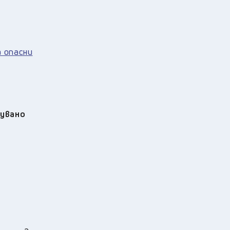
 опасни
кувано
а