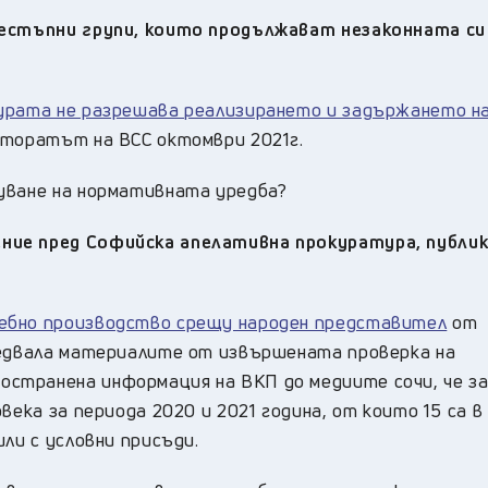
рестъпни групи, които продължават незаконната си
урата не разрешава реализирането и задържането на
кторатът на ВСС октомври 2021г.
уване на нормативната уредба?
ние пред Софийска апелативна прокуратура, публи
ебно производство срещу народен представител
от
ледвала материалите от извършената проверка на
странена информация на ВКП до медиите сочи, че з
века за периода 2020 и 2021 година, от които 15 са в
ли с условни присъди.