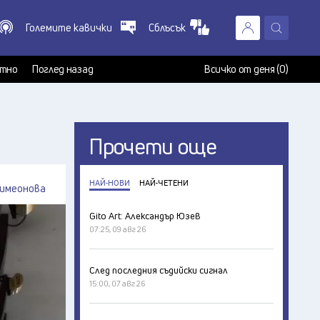
Големите кавички
Сблъсък
X
т
тно
Поглед назад
Всичко от деня (0)
Прочети още
НАЙ-НОВИ
НАЙ-ЧЕТЕНИ
имеонова
Gito Art: Александър Юзев
07:25, 09 авг 26
След последния съдийски сигнал
15:00, 07 авг 26