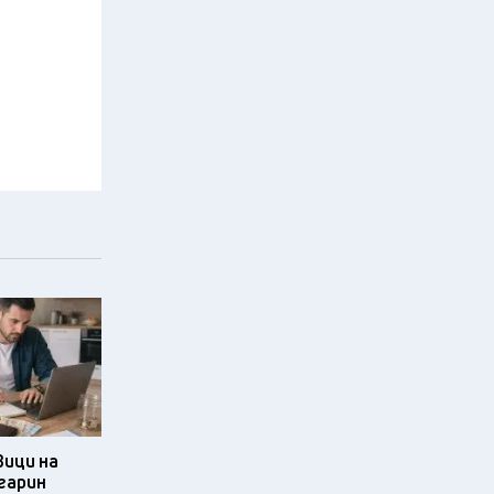
ици на
гарин