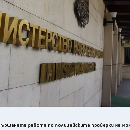
17
°C
Перник
,
22
°C
Плевен
,
21
°C
Пловдив
,
20
°C
Разград
,
20
°C
Русе
,
19
°C
Силистра
,
19
°C
Сливен
,
14
°C
Смолян
,
18
°C
София
,
22
°C
Стара Загора
,
19
°C
Търговище
,
23
°C
Хасково
,
18
°C
Шумен
,
20
°C
Ямбол
,
ършената работа по полицейските проверки не мо