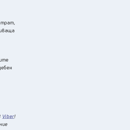
страт,
ршваща
тите
дебен
в
Viber
!
 ние