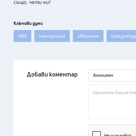
също, чети ни!
Ключови думи
МВР
манипулация
обвинения
прокуратур
Добави коментар