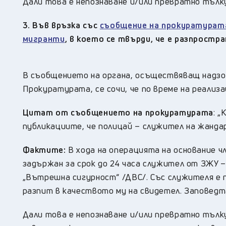
Дали това е непознаване и/или превратно тъл
3. Във връзка със
съобщение на прокуратурата
мигранти
, в което се твърди, че е разпрост
В съобщението на органа, осъществяващ надзор
Прокуратурата, се сочи, че по време на реализ
Цитат от съобщението на прокуратурата
: 
публикациите, че полицай – служител на жанда
Фактите:
В хода на операцията на основание чл.
задържан за срок до 24 часа служител от ЗЖУ 
„Вътрешна сигурност“ /ДВС/. Със служителя е п
разпит в качеството му на свидетел. Заповедт
Дали това е непознаване и/или превратно тълк