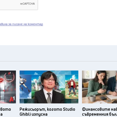
авила за писане на коментар
твото
Режисьорът, когото Studio
Финансовите нав
та
Ghibli изпусна
съвременния бъл