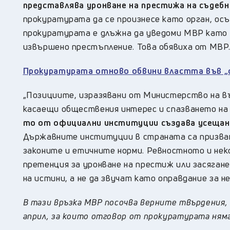
представлява уронване на престижа на съдеб
прокуратурата да се произнесе като орган, ос
прокуратурата е длъжна да уведоми МВР като 
извършено престъпление. Това обявиха от МВР
Прокуратурата отново обвини властта във „
„Позициите, изразявани от Министерство на въ
касаещи обществения интерес и спазването на
то от официални институции създава усещане
Държавните институции в страната са призван
законите и етичните норми. Ревностното и нек
претенция за уронване на престиж или засягане
на истини, а не да звучат като оправдание за
В тази връзка МВР посочва верните твърдения,
април, за които отговор от прокуратурата няма 