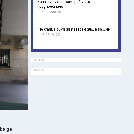
Защо всички искат да бъдат
предприемачи
10:30, 06 авг 26
"Не става дума за пазарен дял, а за CNN."
11:45, 05 авг 26
Реклама
Реклама
же да