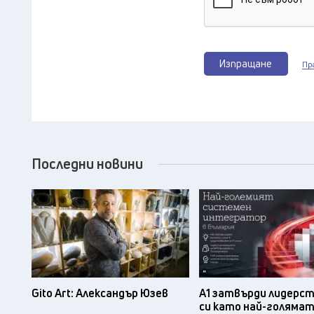
Изпращане
Пр
Последни новини
Gito Art: Александър Юзев
А1 затвърди лидерс
си като най-голяма