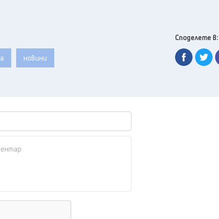
Споделете в:
а
новини