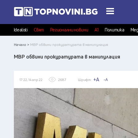
Idealisti
Свят
Регионални новини
А1
Политика
Мед
Начало >
МВР обвини прокуратурата в манипулация
МВР обвини прокуратурата в манипулация
+A
-A
17:22, 14 апр 22
2687
Шрифт: