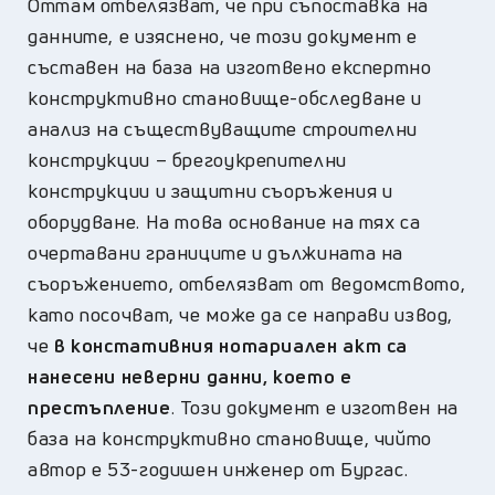
Оттам отбелязват, че
при съпоставка на
данните, е изяснено, че този документ е
съставен на база на изготвено експертно
конструктивно становище-обследване и
анализ на съществуващите строителни
конструкции – брегоукрепителни
конструкции и защитни съоръжения и
оборудване. На това основание на тях са
очертавани границите и дължината на
съоръжението, отбелязват от ведомството,
като посочват, че може да се направи извод,
че
в констативния нотариален акт са
нанесени неверни данни, което е
престъпление
. Този документ е изготвен на
база на конструктивно становище, чийто
автор е 53-годишен инженер от Бургас.