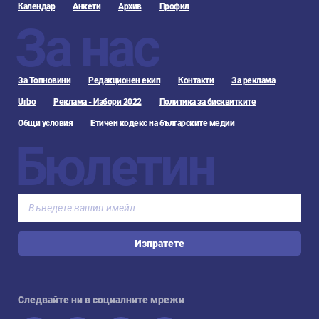
Календар
Анкети
Архив
Профил
За нас
За Топновини
Редакционен екип
Контакти
За реклама
Urbo
Реклама - Избори 2022
Политика за бисквитките
Общи условия
Етичен кодекс на българските медии
Бюлетин
Изпратете
Следвайте ни в социалните мрежи