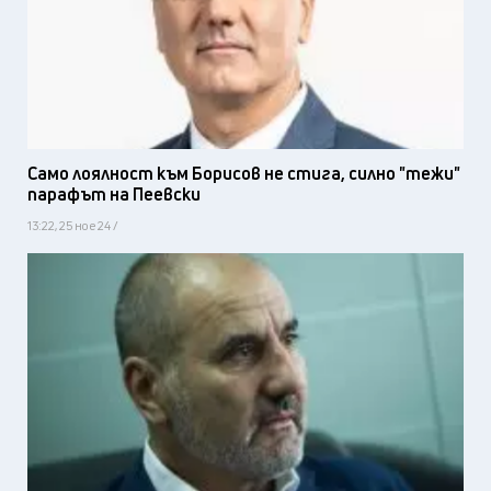
Само лоялност към Борисов не стига, силно "тежи"
парафът на Пеевски
13:22, 25 ное 24 /