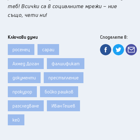
теб! Всички са в социалните мрежи – ние
също, чети ни!
Ключови думи
Споделете в:
росенец
сараи
Ахмед Доган
фалшификат
документи
престъпление
прокурор
бойко рашков
разследване
Иван Гешев
кей