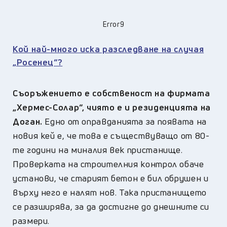
Error9
Кой най-много иска разследване на случая
„Росенец“?
Съоръжението е собственост на фирмата
„
Хермес-Солар
“,
чиято е и резиденцията на
Доган.
Едно от оправданията за появата на
новия кей е, че това е съществуващо от 80-
те години на миналия век пристанище.
Проверката на строителния контрол обаче
установи, че старият бетон е бил обрушен и
върху него е налят нов. Така пристанището
се разширява, за да достигне до днешните си
размери.