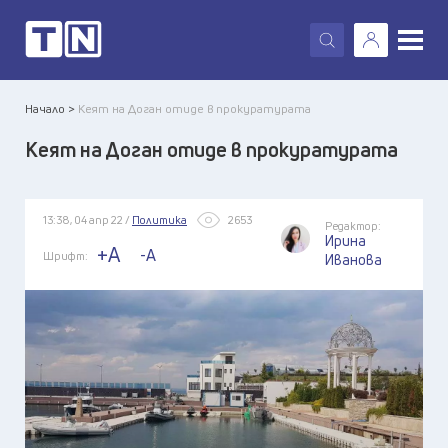
X
Начало >
Кеят на Доган отиде в прокуратурата
Кеят на Доган отиде в прокуратурата
13:38, 04 апр 22 /
Политика
2653
Редактор:
Ирина
+A
-A
Шрифт:
Иванова