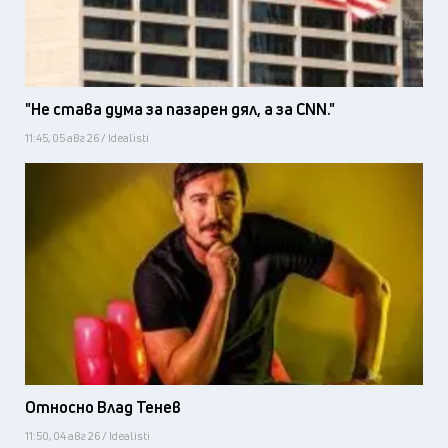
"Не става дума за пазарен дял, а за CNN."
11:45, 05 авг 26 / Idealisti
Относно Влад Тенев
11:50, 04 авг 26 / Idealisti