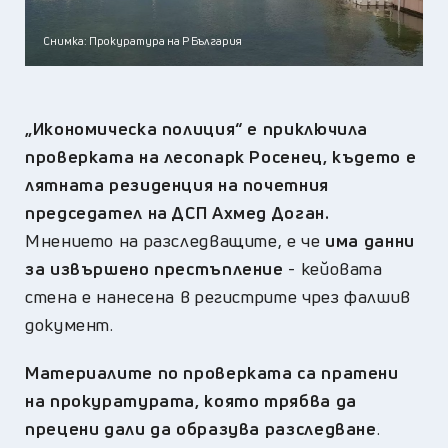
Снимка: Прокуратура на Р България
„Икономическа полиция“ е приключила
проверката на лесопарк Росенец
, където е
лятната резиденция на почетния
председател на ДСП Ахмед Доган
.
Мнението на разследващите, е че
има данни
за извършено престъпление
- кейовата
стена е нанесена в регистрите чрез фалшив
документ.
Материалите по проверката са пратени
на прокуратурата, която трябва да
прецени дали да образува разследване
.