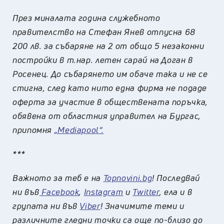
През миналата година служебното
правителство на Стефан Янев отпусна 68
200 лв. за събаряне на 2 от общо 5 незаконни
постройки в т.нар. летен сарай на Доган в
Росенец. До събарянето им обаче така и не се
стигна, след като нито една фирма не подаде
оферта за участие в обществената поръчка,
обявена от областния управител на Бургас,
припомня
„Мediapool“.
***
Важното за теб е на
Topnovini.bg
! Последвай
ни във
Facebook
,
Instagram
и
Twitter
, ела и в
групата ни във
Viber
! Значимите теми и
различните гледни точки са още по-близо до