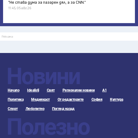
"Не става дума за пазарен дял, а за CNN."
11:45, 05 авг 26
Реклама
Новини
Начало
Idealisti
Свят
Регионални новини
А1
Политика
Медиякаст
От редакторите
София
Култура
Спорт
Любопитно
Поглед назад
Полезно