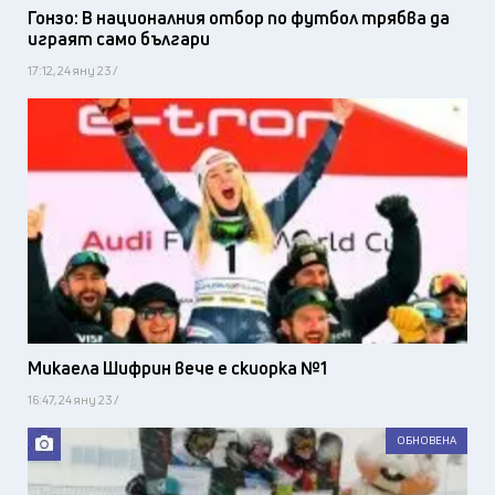
Гонзо: В националния отбор по футбол трябва да
играят само българи
17:12, 24 яну 23 /
Микаела Шифрин вече е скиорка №1
16:47, 24 яну 23 /
ОБНОВЕНА