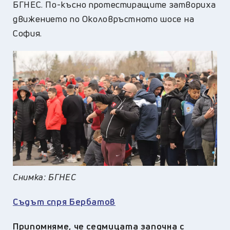
БГНЕС. По-късно протестиращите затвориха
движението по Околовръстното шосе на
София.
Снимка: БГНЕС
Съдът спря Бербатов
П
рипомняме
, че седмицата започна с