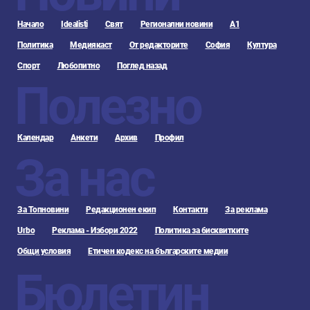
Начало
Idealisti
Свят
Регионални новини
А1
Политика
Медиякаст
От редакторите
София
Култура
Спорт
Любопитно
Поглед назад
Полезно
Календар
Анкети
Архив
Профил
За нас
За Топновини
Редакционен екип
Контакти
За реклама
Urbo
Реклама - Избори 2022
Политика за бисквитките
Общи условия
Етичен кодекс на българските медии
Бюлетин