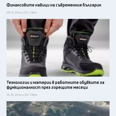
Финансовите навици на съвременния българин
08:41, 31 юли 26 / Свят
Технологии и материи в работните обувките за
функционалност през горещите месеци
18:30, 29 юли 26 / Свят