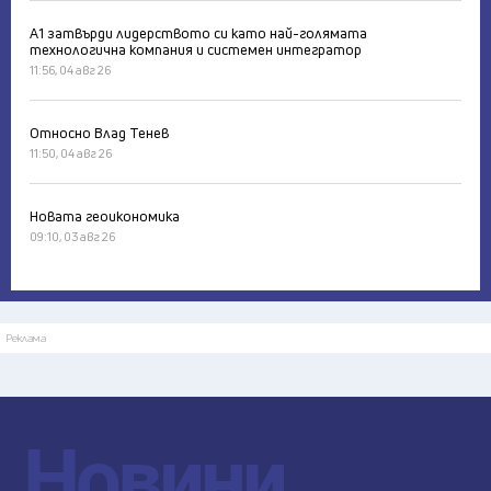
А1 затвърди лидерството си като най-голямата
технологична компания и системен интегратор
11:56, 04 авг 26
Относно Влад Тенев
11:50, 04 авг 26
Новата геоикономика
09:10, 03 авг 26
Реклама
Новини