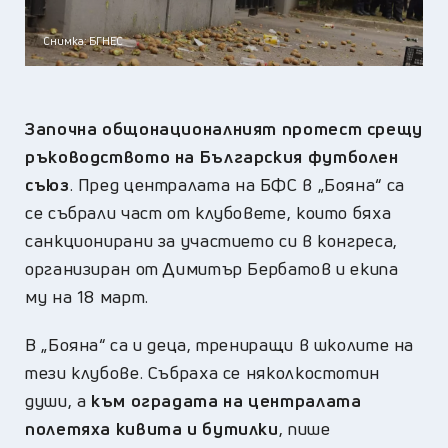
Снимка: БГНЕС
Започна общонационалният протест срещу
ръководството на Българския футболен
съюз
. Пред централата на БФС в „Бояна“ са
се събрали част от клубовете, които бяха
санкционирани за участието си в конгреса,
организиран от Димитър Бербатов и екипа
му на 18 март.
В „Бояна“ са и деца, трениращи в школите на
тези клубове. Събраха се няколкостотин
души, а
към оградата на централата
полетяха кивита и бутилки
, пише