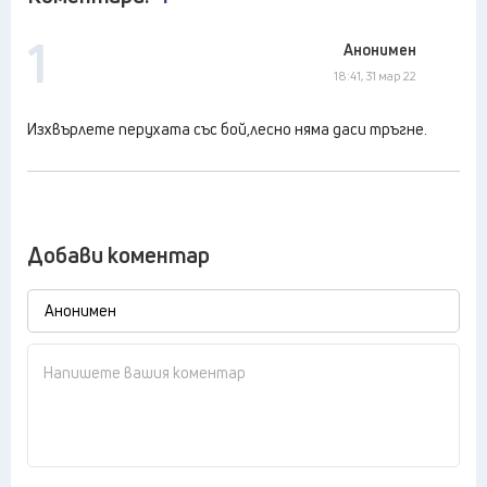
1
Анонимен
18:41, 31 мар 22
Изхвърлете перухата със бой,лесно няма даси тръгне.
Добави коментар