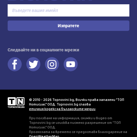
Изпратете
Следвайте ни в социалните мрежи
© 2010 - 2026 Topnovini.bg, Всички права запазени "ТОП
Нотисиас" ООД. Topnovini.bg спазва
етичния кодекс на българските медии
.
При ползване на информация, снимки и видео от
Topnovini.bg се изисква писмено разрешение от "ТОП
Нотисиас" ООД.
Прогнозата за времето се предоставя благодарение на
OpenWeatherMap
.