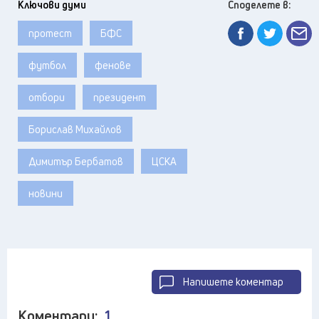
Ключови думи
Споделете в:
протест
БФС
футбол
фенове
отбори
президент
Борислав Михайлов
Димитър Бербатов
ЦСКА
новини
Напишете коментар
Коментари:
1