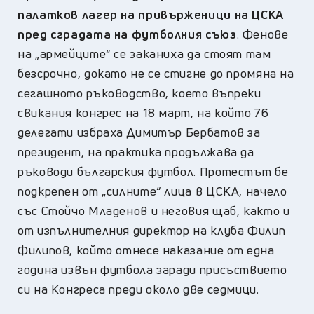
палатков лагер на привърженици на ЦСКА
пред сградата на футболния съюз
. Фенове
на „армейците“ се заканиха да стоят там
безсрочно, докато не се стигне до промяна на
сегашното ръководство, което въпреки
свикания конгрес на 18 март, на който 76
делегати избраха Димитър Бербатов за
президент, на практика продължава да
ръководи българския футбол. Протестът бе
подкрепен от „силните“ лица в ЦСКА, начело
със Стойчо Младенов и неговия щаб, както и
от изпълнителния директор на клуба Филип
Филипов, който отнесе наказание от една
година извън футбола заради присъствието
си на Конгреса преди около две седмици.