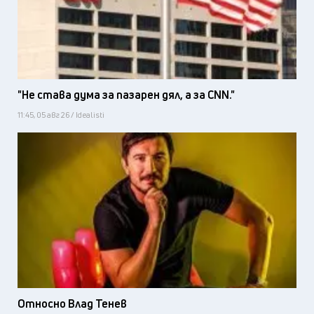
"Не става дума за пазарен дял, а за CNN."
11:45, 05 авг 26 / Idealisti
Относно Влад Тенев