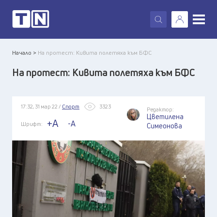
X
Начало >
На протест: Кивита полетяха към БФС
На протест: Кивита полетяха към БФС
17:32, 31 мар 22 /
Спорт
3323
Редактор:
Цветилена
+A
-A
Шрифт:
Симеонова