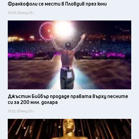
Франкофоли се мести в Пловдив през юни
13:03, 26 яну 23 /
Джъстин Бийбър продаде правата върху песните
си за 200 млн. долара
13:22, 25 яну 23 /