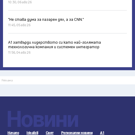
10:30, 06 авг 26
"Не става дума за пазарен дял, а за CNN."
11:45, 05 авг 26
А1 затвърди лидерството си като най-голямата
технологична компания и системен интегратор
11:56, 04 авг 26
Реклама
Новини
Начало
Idealisti
Свят
Регионални новини
А1