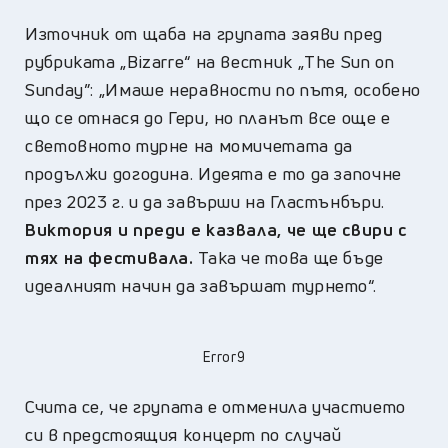
Източник от щаба на групата заяви пред
рубриката „Bizarre“ на вестник „The Sun on
Sunday”: „Имаше неравности по пътя, особено
що се отнася до Гери, но планът все още е
световното турне на момичетата да
продължи догодина. Идеята е то да започне
през 2023 г. и да завърши на Гластънбъри.
Виктория и преди е казвала, че ще свири с
тях на фестивала.
Така че това ще бъде
идеалният начин да завършат турнето“.
Error9
Счита се, че групата е отменила участието
си в предстоящия концерт по случай