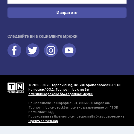
Изпратете
Следвайте ни в социалните мрежи
© 2010 - 2026 Topnovini.bg, Всички права запазени "ТОП
Нотисиас" ООД. Topnovini.bg спазва
етичния кодекс на българските медии
.
При ползване на информация, снимки и видео от
Topnovini.bg се изисква писмено разрешение от "ТОП
Нотисиас" ООД.
Прогнозата за времето се предоставя благодарение на
OpenWeatherMap
.