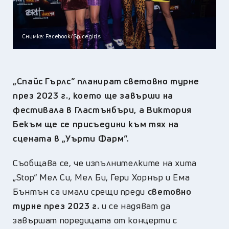
Снимка: Facebook/Spice girls
„Спайс Гърлс” планират световно турне
през 2023 г., което ще завърши на
фестивала в Гластънбъри, а Виктория
Бекъм ще се присъедини към тях на
сцената в „Уърти Фарм”.
Съобщава се, че изпълнителките на хита
„Stop“ Мел Си, Мел Би, Гери Хорнър и Ема
Бънтън са имали срещи преди
световно
турне през 2023 г.
и се надяват да
завършат поредицата от концерти с