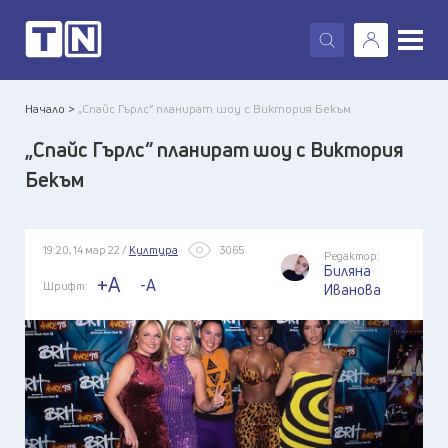
X
Начало >
„Спайс Гърлс” планират шоу с Виктория Бекъм
„Спайс Гърлс” планират шоу с Виктория
Бекъм
19:20, 14 мар 22 /
Култура
3065
Редактор:
Биляна
+A
-A
Шрифт:
Иванова