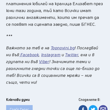
платинения юбилей на кралица Елизабет през
юни тази година, тъй като всички имат
различни ангажименти, които им пречат да
се появят на сцената заедно, пише БГНЕС.
***
Важното за теб е на
Topnovini.bg
! Последвай
ни във
Facebook
,
Instagram
и
Twitter
, ела и в
групата ни във
Viber
! Значимите теми и
различните гледни точки са още по-близо до
теб! Всички са в социалните мрежи – ние
също, чети ни!
Ключови думи
Споделете в:
Спайс Гърлс