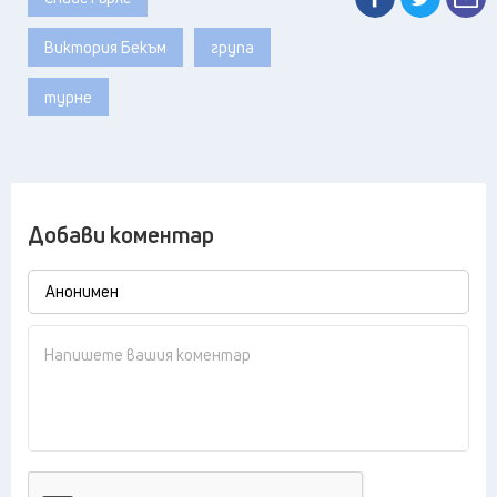
Виктория Бекъм
група
турне
Добави коментар