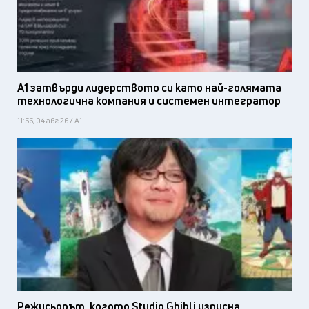
А1 затвърди лидерството си като най-голямата
технологична компания и системен интегратор
11:56, 04 авг 26 / А1
Режисьорът, когото Studio Ghibli изпусна