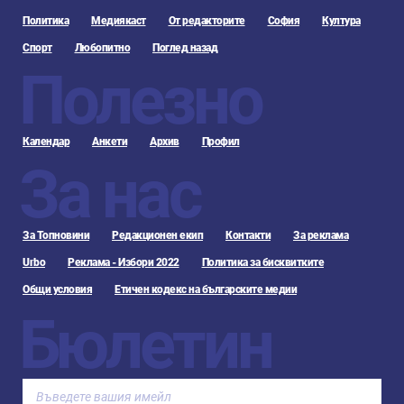
Политика
Медиякаст
От редакторите
София
Култура
Спорт
Любопитно
Поглед назад
Полезно
Календар
Анкети
Архив
Профил
За нас
За Топновини
Редакционен екип
Контакти
За реклама
Urbo
Реклама - Избори 2022
Политика за бисквитките
Общи условия
Етичен кодекс на българските медии
Бюлетин