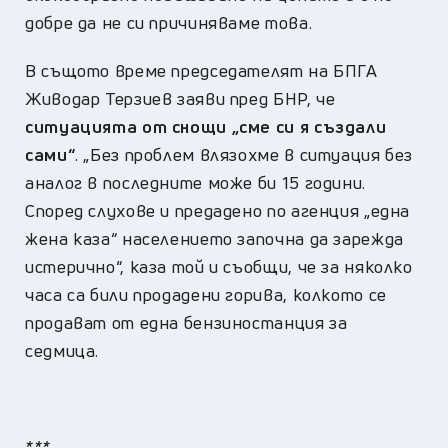
добре да не си причиняваме това.
В същото време председателят на БПГА
Живодар Терзиев заяви пред БНР, че
ситуацията от снощи „сме си я създали
сами“
. „Без проблем влязохме в ситуация без
аналог в последните може би 15 години.
Според слухове и предадено по агенция „една
жена каза“ населението започна да зарежда
истерично“, каза той и съобщи, че за няколко
часа са били продадени горива, колкото се
продават от една бензиностанция за
седмица.
***