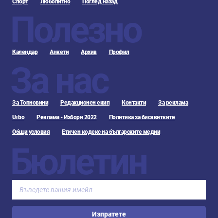
Спорт
Любопитно
Поглед назад
Полезно
Календар
Анкети
Архив
Профил
За нас
За Топновини
Редакционен екип
Контакти
За реклама
Urbo
Реклама - Избори 2022
Политика за бисквитките
Общи условия
Етичен кодекс на българските медии
Бюлетин
Изпратете