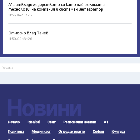
А1 затвърди лидерството си като най-голямата
технологична компания и системен интегратор
11:56, 04 авг 26
Относно Влад Тенев
11:50, 04 авг 26
Реклама
Новини
Начало
Idealisti
Свят
Регионални новини
А1
Политика
Медиякаст
От редакторите
София
Култура