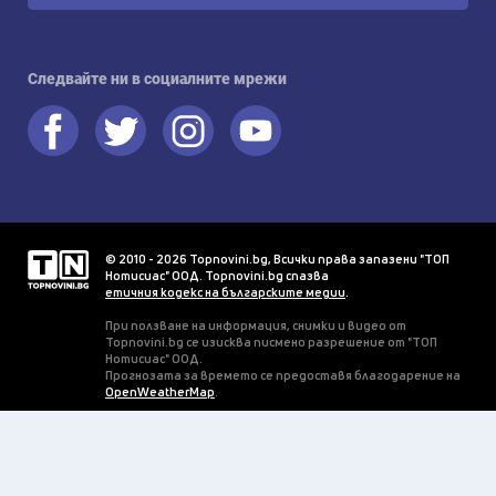
Следвайте ни в социалните мрежи
© 2010 - 2026 Topnovini.bg, Всички права запазени "ТОП
Нотисиас" ООД. Topnovini.bg спазва
етичния кодекс на българските медии
.
При ползване на информация, снимки и видео от
Topnovini.bg се изисква писмено разрешение от "ТОП
Нотисиас" ООД.
Прогнозата за времето се предоставя благодарение на
OpenWeatherMap
.