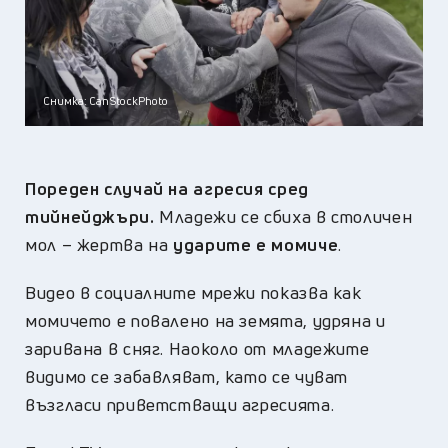
Снимка: CanStockPhoto
Пореден случай на агресия сред
тийнейджъри.
Младежи се сбиха в столичен
мол – жертва на
ударите е момиче
.
Видео в социалните мрежи показва как
момичето е повалено на земята, удряна и
заривана в сняг. Наоколо от младежите
видимо се забавляват, като се чуват
възгласи приветстващи агресията.