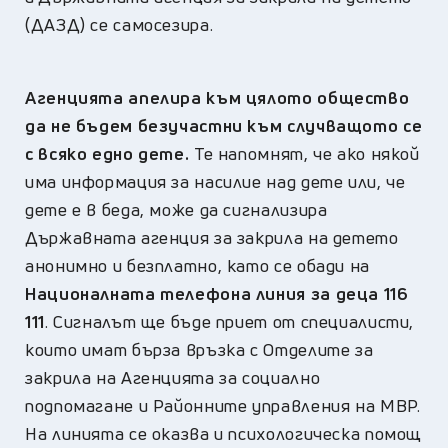
(ДАЗД) се самосезира.
Агенцията апелира към цялото общество
да не бъдем безучастни към случващото се
с всяко едно дете.
Те напомнят, че ако някой
има информация за насилие над дете или, че
дете е в беда, може да сигнализира
Държавната агенция за закрила на детето
анонимно и безплатно, като се обади на
Националната телефона линия за деца 116
111
. Сигналът ще бъде приет от специалисти,
които имат бърза връзка с Отделите за
закрила на Агенцията за социално
подпомагане и Районните управления на МВР.
На линията се оказва и психологическа помощ