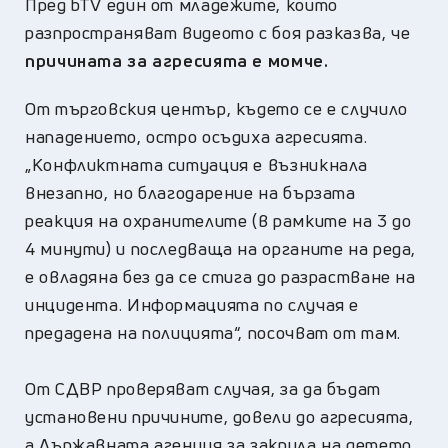
Пред bTV един от младежите, които
разпространяват видеото с боя разказва, че
причината за агресията е момче.
От търговския център, където се е случило
нападението, остро осъдиха агресията.
„Конфликтната ситуация е възникнала
внезапно, но благодарение на бързата
реакция на охранителите (в рамките на 3 до
4 минути) и последваща на органите на реда,
е овладяна без да се стига до разрастване на
инцидента. Информацията по случая е
предадена на полицията“, посочват от там.
От СДВР проверяват случая, за да бъдат
установени причините, довели до агресията,
а Държавната агенция за закрила на детето