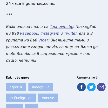
24 часа в денонощието.
***
Важното за теб е на
Topnovini.bg
! Последвай
ни във
Facebook
,
Instagram
и
Twitter
, ела и в
групата ни във
Viber
! Значимите теми и
различните гледни точки са още по-близо до
теб! Всички са в социалните мрежи – ние
също, чети ни!
Ключови думи
Споделете в:
агресия
нападение
тийнейджъри
момиче