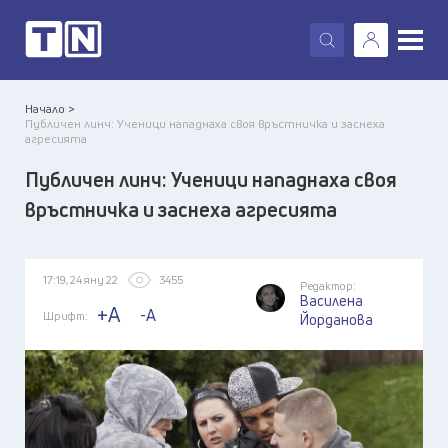
X
Начало >
Публичен линч: Ученици нападнаха своя връстничка и заснеха
агресията
Публичен линч: Ученици нападнаха своя
връстничка и заснеха агресията
17:19, 24 яну 22
3455
Редактор:
Василена
+A
-A
Шрифт:
Йорданова