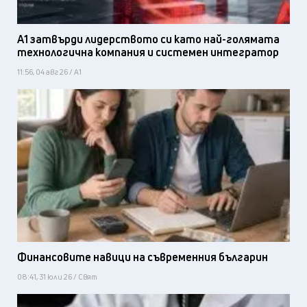
А1 затвърди лидерството си като най-голямата
технологична компания и системен интегратор
11:56, 04 авг 26 / А1
Финансовите навици на съвременния българин
08:41, 31 юли 26 / Свят