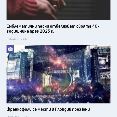
Емблематични песни отбелязват своята 40-
годишнина през 2023 г.
14:17, 27 яну 23 /
Франкофоли се мести в Пловдив през юни
13:03, 26 яну 23 /