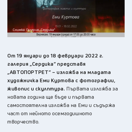
Снимка: Галерия „Сердика“
От 19 януари до 18 февруари 2022 г.
галерия „Сердика“ представя
„АВТОПОРТРЕТ“ – изложба на младата
художничка Еми Куртова с фотографии,
живопис и скулптура.
Първата изложба за
новата година ще бъде и първата
самостоятелна изложба на Еми и съдържа
част от нейното осемгодишното
творчество.