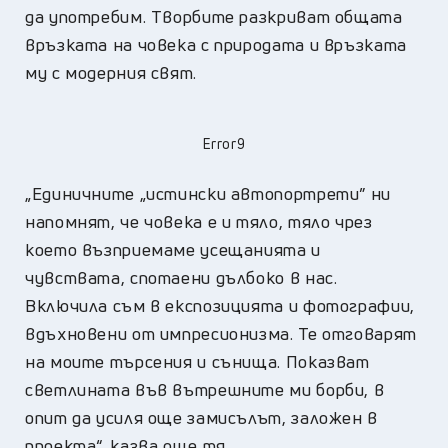
да употребим. Творбите разкриват общата
връзката на човека с природата и връзката
му с модерния свят.
Error9
„Единичните „истински автопортрети” ни
напомнят, че човека е и тяло, тяло чрез
което възприемаме усещанията и
чувствата, спотаени дълбоко в нас.
Включила съм в експозицията и фотографии,
вдъхновени от импресионизма. Те отговарят
на моите търсения и сънища. Показват
светлината във вътрешните ми борби, в
опит да усиля още замисълът, заложен в
проекта“, казва още тя.