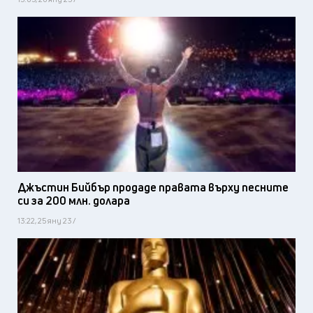
Джъстин Бийбър продаде правата върху песните
си за 200 млн. долара
13:22, 25 яну 23 /