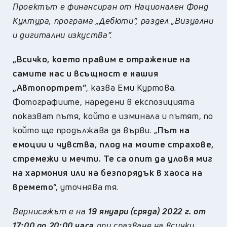
Проектът е финансиран от Национален Фонд
Култура, програма „Дебюти”, раздел „Визуални
и дигитални изкуства”.
„Всичко, което правим е отражение на
самите нас и всъщност е нашия
„Автопортрет“
, казва Еми Куртова.
Фотографиите, наредени в експозицията
показват пътя, който е изминала и пътят, по
който ще продължава да върви. „
Път на
емоции и чувства, плод на моите страхове,
стремежи и мечти. Те са опит да уловя миг
на хармония или на безпорядък в хаоса на
времето
“, уточнява тя.
Вернисажът е на
19 януари (сряда) 2022 г. от
17:00 до 20:00 часа
при спазване на всички