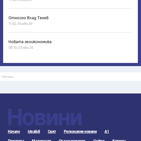
Относно Влад Тенев
11:50, 04 авг 26
Новата геоикономика
09:10, 03 авг 26
Реклама
Новини
Начало
Idealisti
Свят
Регионални новини
А1