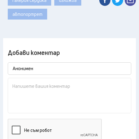
Галерия Сердика
изложба
автопортрет
Добави коментар