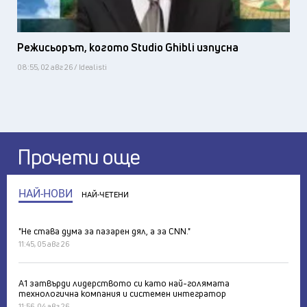
Режисьорът, когото Studio Ghibli изпусна
08:55, 02 авг 26 / Idealisti
Прочети още
НАЙ-НОВИ
НАЙ-ЧЕТЕНИ
"Не става дума за пазарен дял, а за CNN."
11:45, 05 авг 26
А1 затвърди лидерството си като най-голямата
технологична компания и системен интегратор
11:56, 04 авг 26