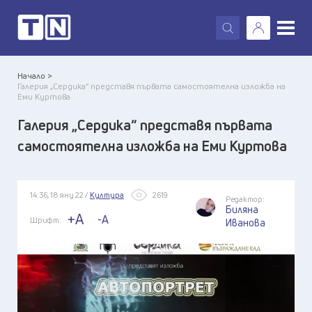
X
Начало >
Галерия „Сердика“ представя първата самостоятелна изложба на
Еми Куртова
Галерия „Сердика“ представя първата
самостоятелна изложба на Еми Куртова
14:36, 18 яну 22 /
Култура
2619
Редактор:
Биляна
+A
-A
Шрифт:
Иванова