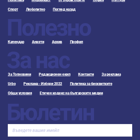
Политика
Медиякаст
От редакторите
София
Култура
Спорт
Любопитно
Поглед назад
Полезно
Календар
Анкети
Архив
Профил
За нас
За Топновини
Редакционен екип
Контакти
За реклама
Urbo
Реклама - Избори 2022
Политика за бисквитките
Общи условия
Етичен кодекс на българските медии
Бюлетин