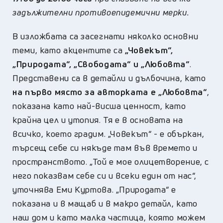
задължителни противоепидемични мерки.
В изложбата са засегнати няколко основни
теми, като акцентите са
„Човекът“,
„Природата“, „Свободата“ и „Любовта“
.
Представени са в детайли и дълбочина, като
на първо място за авторката е „Любовта“
,
показана като най-висша ценност, като
крайна цел и утопия. Тя е в основата на
всичко, което градим. „Човекът“ - е объркан,
търсещ себе си някъде там във времето и
пространството. „Той е мое олицетворение, с
него показвам себе си и всеки един от нас“,
уточнява Еми Куртова. „Природата“ е
показана и в мащаб и в макро детайл, като
наш дом и като малка частица, която можем