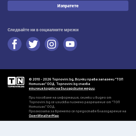
Изпратете
Следвайте ни в социалните мрежи
© 2010 - 2026 Topnovini.bg, Всички права запазени "ТОП
Нотисиас" ООД. Topnovini.bg спазва
етичния кодекс на българските медии
.
При ползване на информация, снимки и видео от
Topnovini.bg се изисква писмено разрешение от "ТОП
Нотисиас" ООД.
Прогнозата за времето се предоставя благодарение на
OpenWeatherMap
.