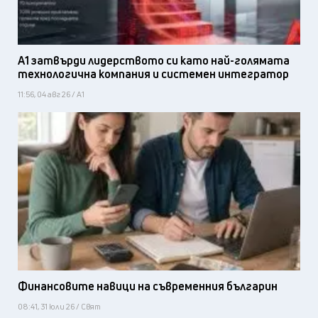
А1 затвърди лидерството си като най-голямата
технологична компания и системен интегратор
11:56, 04 авг 26 / А1
Финансовите навици на съвременния българин
08:41, 31 юли 26 / Свят