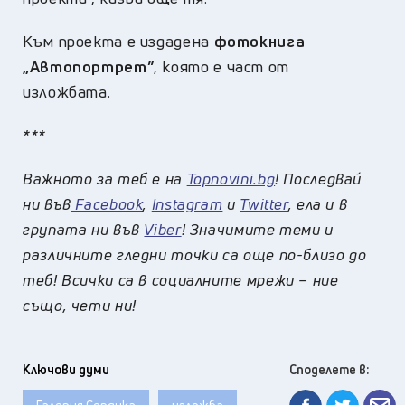
Към проекта е издадена
фотокнига
„Автопортрет”
, която е част от
изложбата.
***
Важното за теб е на
Topnovini.bg
! Последвай
ни във
Facebook
,
Instagram
и
Twitter
, ела и в
групата ни във
Viber
! Значимите теми и
различните гледни точки са още по-близо до
теб! Всички са в социалните мрежи – ние
също, чети ни!
Ключови думи
Споделете в: