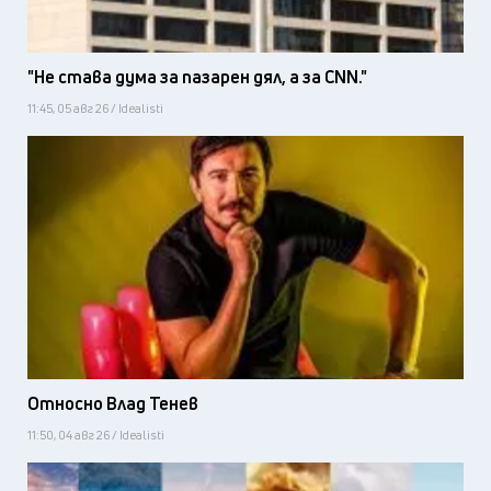
"Не става дума за пазарен дял, а за CNN."
11:45, 05 авг 26 / Idealisti
Относно Влад Тенев
11:50, 04 авг 26 / Idealisti