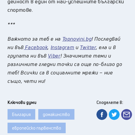
дейност в един от най-успешните български
спортове.
***
Важното за теб е на
Topnovini.bg
! Последвай
ни във
Facebook
,
Instagram
и
Twitter
, ела и в
групата ни във
Viber
! Значимите теми и
различните гледни точки са още по-близо до
теб! Всички са в социалните мрежи – ние
също, чети ни!
Ключови думи
Споделете в:
България
домакинство
европейско първенство