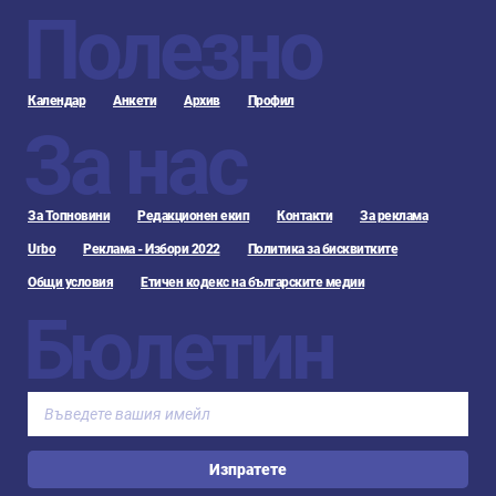
Полезно
Календар
Анкети
Архив
Профил
За нас
За Топновини
Редакционен екип
Контакти
За реклама
Urbo
Реклама - Избори 2022
Политика за бисквитките
Общи условия
Етичен кодекс на българските медии
Бюлетин
Изпратете