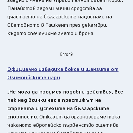
Панайотов задели лични средства за
участието на българските национали на
Световното в Ташкент през декември,
където спечелихме злато и бронз.
Error9
Официално извадиха бокса и щангите от
Олимпийските игри
„
Не мога да проумея подобни действия, все
пак над всички нас е престижът на
страната и успехите на българските
спортисти
. Отказът да организираме така
чаканото европейско първенство ощетява