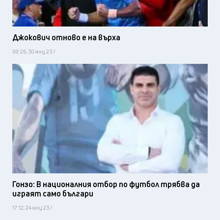
Джокович отново е на върха
09:26, 30 яну 23 /
Гонзо: В националния отбор по футбол трябва да
играят само българи
17:12, 24 яну 23 /