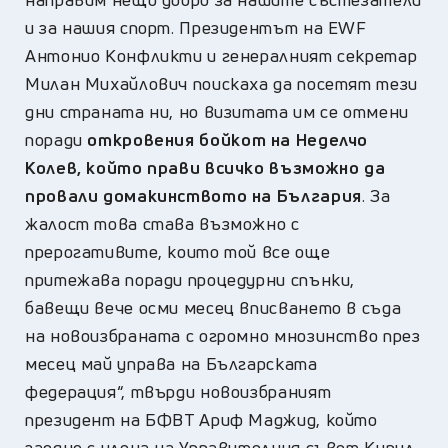
и за нашия спорт. Президентът на EWF
Антонио Конфликти и генералният секретар
Милан Михайлович поискаха да посетят тези
дни страната ни, но визитата им се отмени
поради
откровения бойкот на Неделчо
Колев, който прави всичко възможно да
провали домакинството на България
. За
жалост това става възможно с
прерогативите, които той все още
притежава поради процедурни спънки,
бавещи вече осми месец вписването в съда
на новоизбраната с огромно мнозинство през
месец май управа на Българската
федерация“, твърди новоизбраният
президент на БФВТ Ариф Маджид, който
заедно с члена на Управителния съвет Кирил