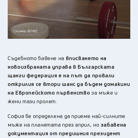
Снимка: БГНЕС
Съдебното бавене на
вписването на
новоизбраната управа в Българската
щанги федерация е на път да провали
открилия се втори шанс да бъдем домакини
на Европейското първенство
за мъже и
жени тази пролет.
София бе определена да приеме най-силните
мъже на планетата през април, но
забавена
документация от предишния президент