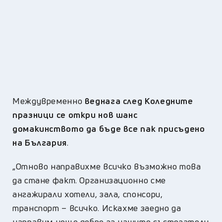
Междувременно
веднага след Коледните
празници се откри нов шанс
домакинството да бъде все пак присъдено
на България
.
„Отново направихме всичко възможно това
да стане факт. Организационно сме
ангажирали хотели, зала, спонсори,
транспорт – всичко. Искахме заедно да
направим нещо добро за нашите състезатели