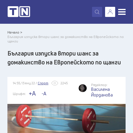
X
Начало >
България изпуска втори шанс за домакинство на Европейското по
щанги
България изпуска втори шанс за
домакинство на Европейското по щанги
14:55, 13 яну 22 /
Спорт
2245
Редактор:
Василена
+A
-A
Шрифт:
Йорданова