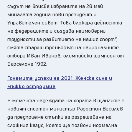
съдът не вписва избраните на 28 май
миналата година нови президент и
Управителен съвет. Това блокира дейността
на федерацията и създава неимоверни
трудности за развитието на нашия спорт“,
смята старши треньорът на националните
отбори Иван Иванов, олимпийски шампион от
Барселона 1992.
Големите успехи на 2021: Женска сила и
мъжко остроумие
В момента надеждата на хората в щангите е
новият спортен министър Радостин Василев
да предприеме стъпки за разрешаване на
сложния казус, което ще позволи нормална