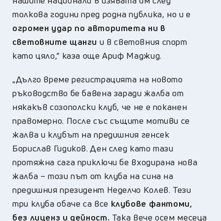
нашите национали в изявата им след
толкова години пред родна публика, но и е
огромен удар по авторитета ни в
световните щанги
и в световния спорт
като цяло,“ каза още Ариф Маджид.
„Дълго време регистрацията на новото
ръководство бе бавена заради жалба от
някакъв созополски клуб, че не е поканен
правомерно. После със същите мотиви се
жалва и клубът на предишния генсек
Борислав Гидиков. Ден след като тази
протяжна сага приключи бе входирана нова
жалба – този път от клуба на сина на
предишния президент Неделчо Колев. Тези
три клуба обаче са все
клубове фантоми,
без лиценз и дейност.
Така вече осем месеца