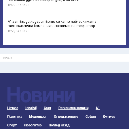
11:45, 05 авг 26
А1 затвърди лидерството си като най-голямата
технологична компания и системен интегратор
11:56, 04 авг 26
Реклама
Новини
Начало
Idealisti
Свят
Регионални новини
А1
Политика
Медиякаст
От редакторите
София
Култура
Спорт
Любопитно
Поглед назад