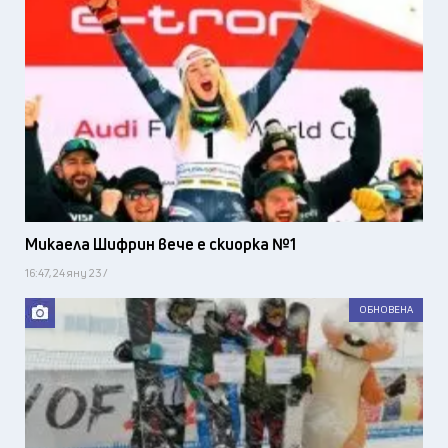
Микаела Шифрин вече е скиорка №1
16:47, 24 яну 23 /
ОБНОВЕНА