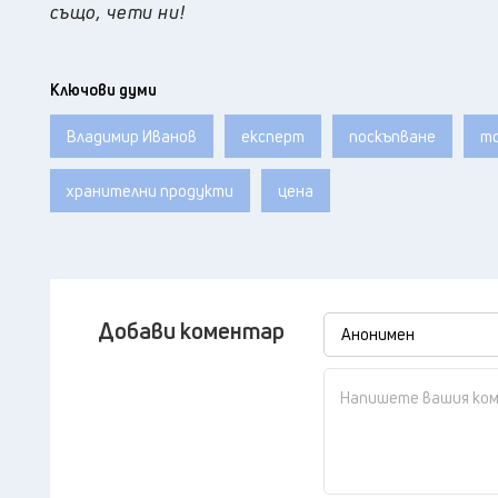
също, чети ни!
Ключови думи
Владимир Иванов
експерт
поскъпване
т
хранителни продукти
цена
Добави коментар