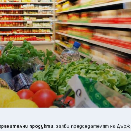
23
°C
Перник
,
25
°C
Плевен
,
24
°C
Пловдив
,
24
°C
Разград
,
26
°C
Русе
,
25
°C
Силистра
,
23
°C
Сливен
,
17
°C
Смолян
,
23
°C
София
,
23
°C
Стара Загора
,
24
°C
Търговище
,
24
°C
Хасково
,
23
°C
Шумен
,
24
°C
Ямбол
,
 хранителни продукти
,
заяви председателят на Дър