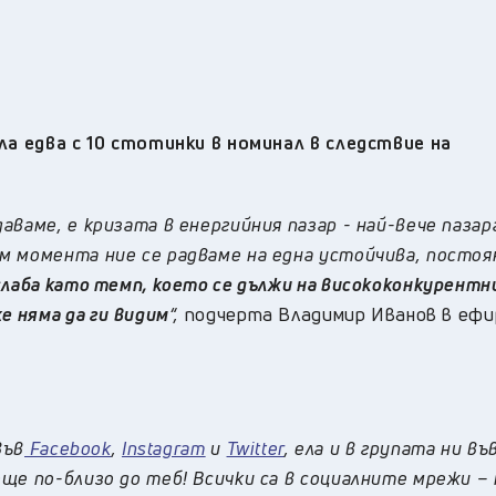
ла едва с 10 стотинки в номинал в следствие на
ваме, е кризата в енергийния пазар - най-вече пазар
м момента ние се радваме на една устойчива, постоя
слаба като темп, което се дължи на висококонкурентн
е няма да ги видим
“,
подчерта Владимир Иванов в ефи
във
Facebook
,
Instagram
и
Twitter
, ела и в групата ни въ
ще по-близо до теб! Всички са в социалните мрежи –