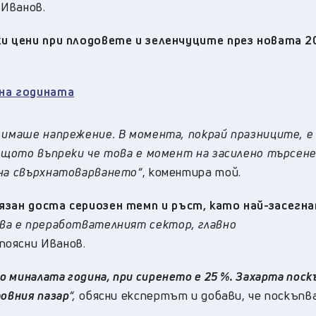
 Иванов.
ки цени при плодовете и зеленчуците през новата 2
 на годината
 имаше напрежение. В момента, покрай празниците, е
защото въпреки че това е момент на засилено търсене
 на свърхнатоварването“
, коментира той.
язан доста сериозен темп и ръст, като най-засегна
ова е преработвателният сектор, главно
поясни Иванов.
о миналата година, при сиренето е 25 %. Захарта поск
товния пазар
“,
обясни експертът и добави, че поскъпв