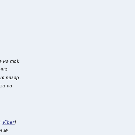
а на ток
нна
ия пазар
ра на
в
Viber
!
 ние