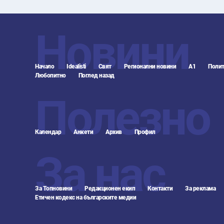
Новини
Начало
Idealisti
Свят
Регионални новини
А1
Полит
Любопитно
Поглед назад
Полезно
Календар
Анкети
Архив
Профил
За нас
За Топновини
Редакционен екип
Контакти
За реклама
Етичен кодекс на българските медии