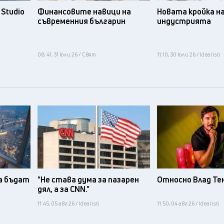
Studio
Финансовите навици на
Новата кройка н
съвременния българин
индустрията
08:41, 31 юли 26 / Свят
11:10, 30 юли 26 / Idealisti
а бъдат
"Не става дума за пазарен
Относно Влад Те
дял, а за CNN."
11:45, 05 авг 26 / Idealisti
11:50, 04 авг 26 / Idealisti