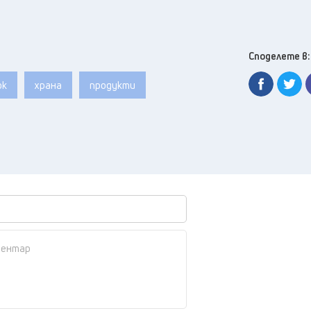
Споделете в:
ок
храна
продукти