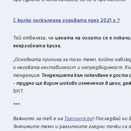
С колко поскъпнаха горивата през 2021 г.?
Той отбеляза, че
цената на олиото се е покачи
енергийната криза.
„Основната причина за този темп, който наблюда
и неговата нестабилност и непредвидимост. Къ
тенденция.
Тенденцията към покачване е доста 
- трудно ще видим шоково изменения в цени, даж
БНТ.
***
Важното за теб е на
Topnovini.bg
! Последвай ни 
Значимите теми и различните гледни точки са о