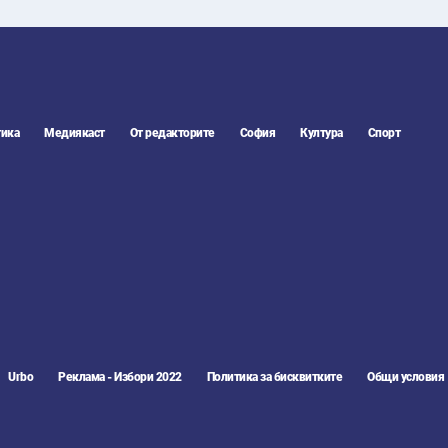
ика
Медиякаст
От редакторите
София
Култура
Спорт
Urbo
Реклама - Избори 2022
Политика за бисквитките
Общи условия