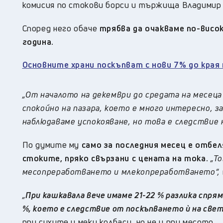
комисия по стокови борси и тържища Владимир
Според него обаче
трябва да очакваме по-висо
година.
Основните храни поскъпват с нови 7% до края
„От началото на декември до средата на месеца
спокойно на пазара, което е много интересно, 
наблюдаваме успокояване, но това е следствие
По думите му
само за последния месец е отбел
стоките, пряко свързани с цената на тока.
„Т
месопреработването и млекопреработването“,
„
П
ри кашкавала вече имаме 21-22 % разлика спрям
%, което е следствие от поскъпването ѝ на све
при сухите и меки колбаси, но не и при месото.