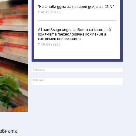
"Не става дума за пазарен дял, а за CNN."
11:45, 05 авг 26
А1 затвърди лидерството си като най-
голямата технологична компания и
системен интегратор
11:56, 04 авг 26
Реклама
Реклама
жавната