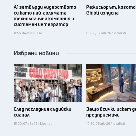
А1 затвърди лидерството
Режисьорът, когото 
си като най-голямата
Ghibli изпусна
технологична компания и
системен интегратор
11:56, 04 авг 26 / А1
08:55, 02 авг 26 / Idealisti
Избрани новини
След последния съдийски
Защо всички искат д
сигнал
предприемачи
15:00, 07 авг 26 / Idealisti
10:30, 06 авг 26 / Idealisti