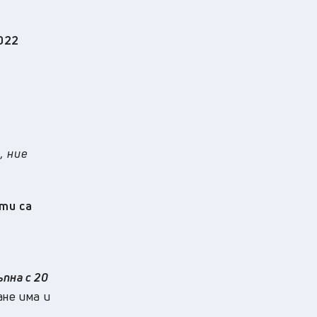
022
, ние
ти са
ъпна с 20
ане има и