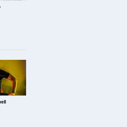
а
нев