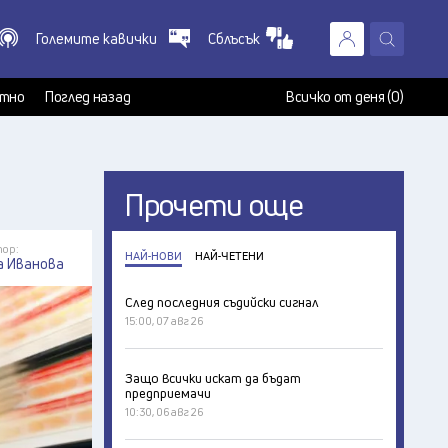
Големите кавички
Сблъсък
X
т
тно
Поглед назад
Всичко от деня (0)
Прочети още
ор:
НАЙ-НОВИ
НАЙ-ЧЕТЕНИ
а Иванова
След последния съдийски сигнал
15:00, 07 авг 26
Защо всички искат да бъдат
предприемачи
10:30, 06 авг 26