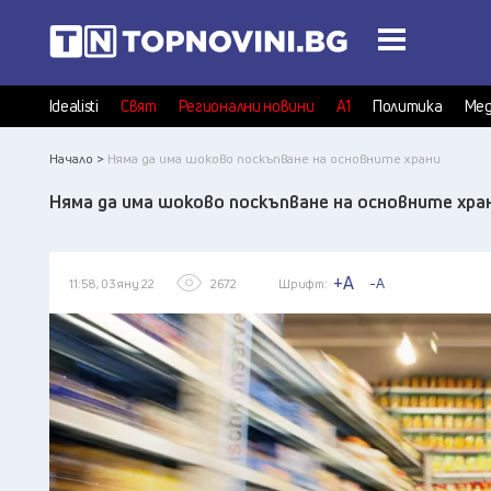
Idealisti
Свят
Регионални новини
А1
Политика
Мед
Начало >
Няма да има шоково поскъпване на основните храни
Няма да има шоково поскъпване на основните хра
+A
-A
11:58, 03 яну 22
2672
Шрифт: