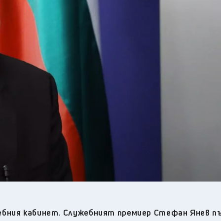
23
°C
Перник
,
22
°C
Плевен
,
23
°C
Пловдив
,
21
°C
Разград
,
24
°C
Русе
,
22
°C
Силистра
,
20
°C
Сливен
,
16
°C
Смолян
,
24
°C
София
,
20
°C
Стара Загора
,
21
°C
Търговище
,
21
°C
Хасково
,
20
°C
Шумен
,
20
°C
Ямбол
,
бния кабинет. Служебният премиер Стефан Янев пъ