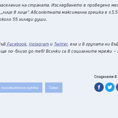
аселение на страната. Изследването е проведено ме
 „лице в лице“. Абсолютната максимална грешка е ±3,
около 55 хиляди души.
във
Facebook
,
Instagram
и
Twitter
, ела и в групата ни въ
ще по-близо до теб! Всички са в социалните мрежи –
Споделете в:
положителна оценка
Галъп