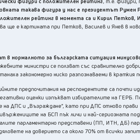
ически фигури с положителен рейтинг
, т.е. фигури,
овната такава фигура у нас е президентът Румен 
оложителен рейтинг в момента са и Кирил Петков, 
ва ще е картината при Петков, Василев и Янев в нов
ват в нормалното за българската ситуация минусов
жебните министри се ползват със сравнително добр
станаха закономерно ниско разпознаваеми в краткия 
ийните предпочитания на респондентите сa почти и
 негативни оценки изпъкват избирателите на ГЕРБ. П
 на ДПС и „Възраждане“, като при ДПС отново прави
привържениците на БСП пък личи и най-сериозната по
налите парламентарно представени (ПП, ИТН, ДБ) па
дяловете на доверието са около 70% от всички запит