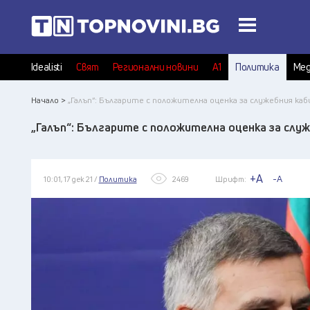
Idealisti
Свят
Регионални новини
А1
Политика
Мед
Начало >
„Галъп“: Българите с положителна оценка за служебния ка
„Галъп“: Българите с положителна оценка за слу
+A
-A
10:01, 17 дек 21 /
Политика
2469
Шрифт: