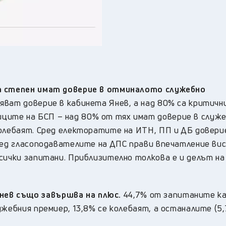
а степен имат доверие в отминалото служебно
зяват доверие в кабинета Янев, а над 80% са критични
ите на БСП – над 80% от тях имат доверие в служе
колебаят. Сред електоратите на ИТН, ПП и ДБ довери
Сред гласоподавателите на ДПС прави впечатление ви
сички запитани. Приблизително толкова е и делът на
ев също завършва на плюс.
44,7% от запитаните ка
жебния премиер, 13,8% се колебаят, а останалите (5,