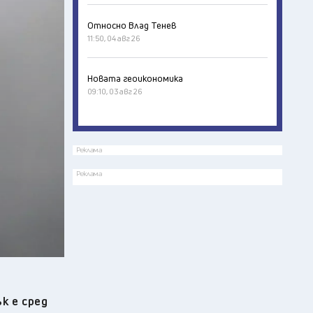
Относно Влад Тенев
11:50, 04 авг 26
Новата геоикономика
09:10, 03 авг 26
Реклама
Реклама
к е сред