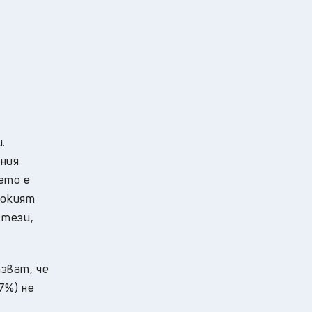
.
ния
ето е
сокият
 тези,
зват, че
7%) не