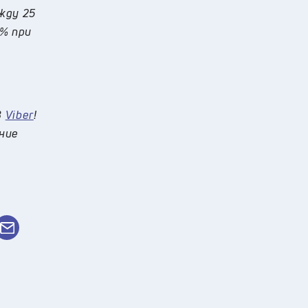
жду 25
5% при
в
Viber
!
 ние