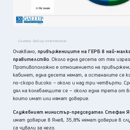
Снимка: Gallup International
Очаквано,
привържениците на ГЕРБ в най-малк
правителство
. Около една десета от тях изра
Противоположно е отношението на привържениц
кабинет, една десета нямат, а останалите се 
по-скоро високо – около и над три четвърти. 
дял на колебаещите се – около една трета от в
които имат или нямат доверие.
Служебният министър-председател Стефан Ян
имат доверие в Янев, 35,8% нямат доверие в слу
са чували за него.