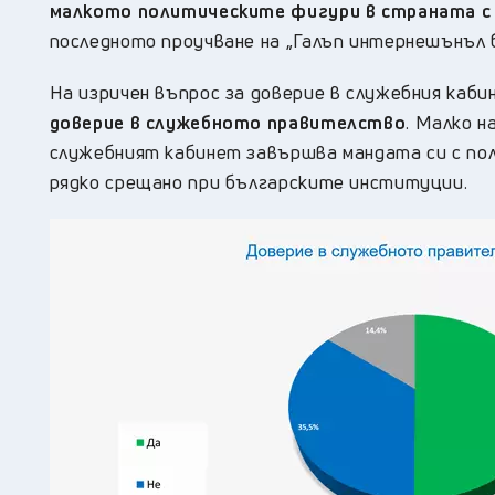
малкото политическите фигури в страната с
последното проучване на „Галъп интернешънъл б
На изричен въпрос за доверие в служебния каби
доверие в служебното правителство
. Малко н
служебният кабинет завършва мандата си с по
рядко срещано при българските институции.