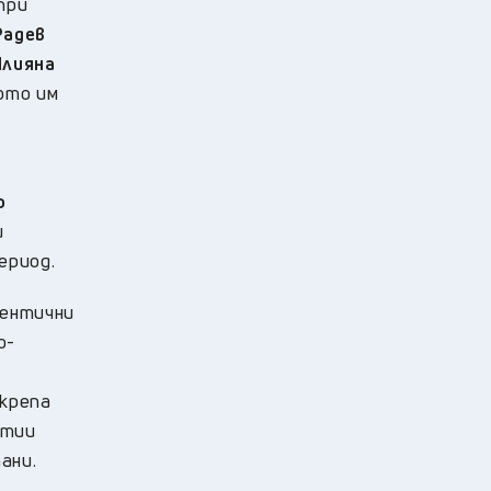
 при
Радев
Илияна
ото им
о
и
период.
дентични
о-
дкрепа
ртии
ани.