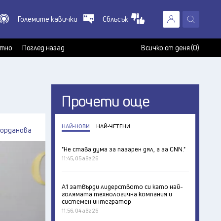
Големите кавички
Сблъсък
X
т
тно
Поглед назад
Всичко от деня (0)
Прочети още
НАЙ-НОВИ
НАЙ-ЧЕТЕНИ
Йорданова
"Не става дума за пазарен дял, а за CNN."
11:45, 05 авг 26
А1 затвърди лидерството си като най-
голямата технологична компания и
системен интегратор
11:56, 04 авг 26