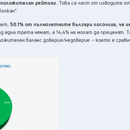
 положителен рейтинг.
Това са част от изводите о
олкан“.
нет,
50.1% от пълнолетните българи посочиха, че 
ад една трета нямат, а 14,4% не могат да преценят. Т
ложителен баланс доверие/недоверие – което е срав