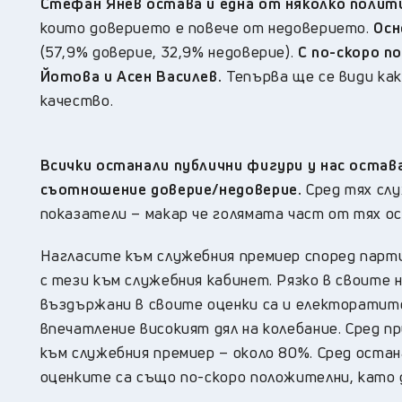
Стефан Янев остава и една от няколко полит
които доверието е повече от недоверието.
Осн
(57,9% доверие, 32,9% недоверие).
С по-скоро п
Йотова и Асен Василев.
Тепърва ще се види как
качество.
Всички останали публични фигури у нас оста
съотношение доверие/недоверие.
Сред тях слу
показатели – макар че голямата част от тях о
Нагласите към служебния премиер според парт
с тези към служебния кабинет. Рязко в своите
въздържани в своите оценки са и електоратите
впечатление високият дял на колебание. Сред 
към служебния премиер – около 80%. Сред оста
оценките са също по-скоро положителни, като 