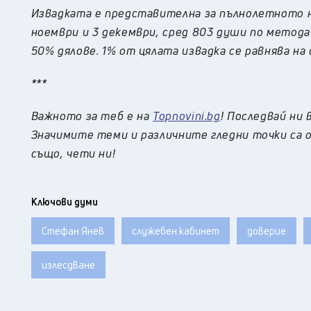
Извадката е представителна за пълнолетното н
ноември и 3 декември, сред 803 души по метода
50% дялове. 1% от цялата извадка се равнява на 
***
Важното за теб е на
Topnovini.bg
! Последвай ни 
Значимите теми и различните гледни точки са о
също, чети ни!
Ключови думи
Стефан Янев
служебен кабинет
доверие
излесдване