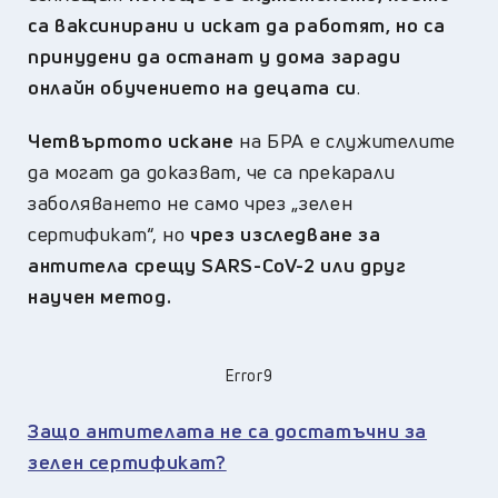
са ваксинирани и искат да работят, но са
принудени да останат у дома заради
онлайн обучението на децата си
.
Четвъртото искане
на БРА е служителите
да могат да доказват, че са прекарали
заболяването не само чрез „зелен
сертификат“, но
чрез изследване за
антитела срещу
SARS-CoV-2
или друг
научен метод.
Error9
Защо антителата не са достатъчни за
зелен сертификат?