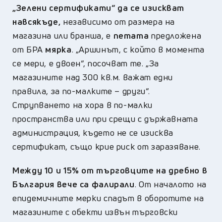
„Зелени сертификати“ да се изискват
навсякъде,
независимо от размера на
магазина или бранша, е
петата
предложена
от БРА
мярка
. „Аршинът, с който в момента
се мери, е двоен“, посочват те. „За
магазините над 300 кв.м. важат едни
правила, за по-малките – други“.
Струпването на хора в по-малки
пространства или при срещи с държавната
администрация, където не се изисква
сертификат, също крие риск от заразяване.
Между 10 и 15% от търговците на дребно в
България вече са фалирали
. От началото на
епидемичните мерки спадът в оборотите на
магазините с обекти извън търговски