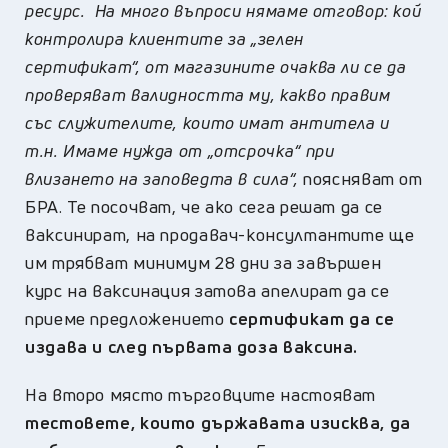
ресурс. На много въпроси нямаме отговор: кой
контролира клиентите за „зелен
сертификат“, от магазините очаква ли се да
проверяват валидността му, какво правим
със служителите, които имат антитела и
т.н. Имаме нужда от „отсрочка“ при
влизането на заповедта в сила“,
поясняват от
БРА. Те посочват, че ако сега решат да се
ваксинират, на продавач-консултантите ще
им трябват минимум 28 дни за завършен
курс на ваксинация затова апелират да се
приеме предложението
сертификат да се
издава и след първата доза ваксина.
На второ място търговците настояват
тестовете, които държавата изисква, да