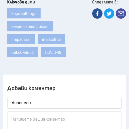
Ключови думи
Споделете в:
коронавирус
зелен сертификат
търговци
търговия
ваксинация
COVID-19
Добави коментар