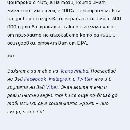
центрове е 40%, а на тези, които имат
магазини само там, е 100%. Сектор търговия
на дребно осигурява прехраната на близо 300
000 души в страната, както и голяма част
от приходите на държавата като данъци и
осигуровки, отбелязват от БРА.
***
Важното за теб е на
Topnovini.bg
! Последвай
ни във
Facebook
,
Instagram
и
Twitter
, ела и в
групата ни във
Viber
! Значимите теми и
различните гледни точки са още по-близо до
теб! Всички са в социалните мрежи – ние
също, чети ни!