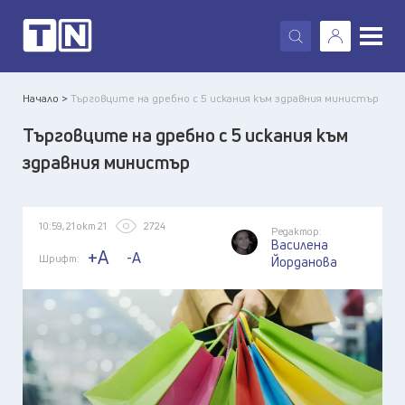
X
Начало >
Търговците на дребно с 5 искания към здравния министър
Търговците на дребно с 5 искания към
здравния министър
10:59, 21 окт 21
2724
Редактор:
Василена
+A
-A
Шрифт:
Йорданова