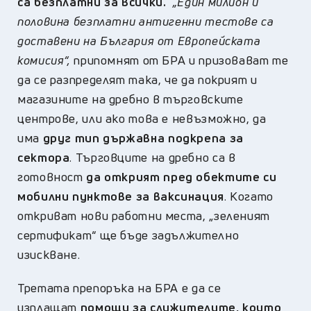
са безплатни за всички.
„Един милион и
половина безплатни антигенни тестове са
доставени на България от Европейската
комисия“,
припомнят от БРА и призовават те
да се разпределят така, че да покрият и
магазините на дребно в търговските
центрове, или ако това е невъзможно, да
има
друг тип държавна подкрепа
за
сектора
. Търговците на дребно са в
готовност
да открият пред обектите си
мобилни пунктове за ваксинация
. Когато
откриват нови работни места, „зеленият
сертификат“ ще бъде задължително
изискване.
Третата препоръка на БРА е да се
изплащат
помощи за служителите, които