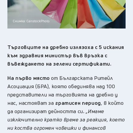
Снимка: CanstockPhoto
Търговците на дребно излязоха с 5 искания
към здравния министър във връзка с
въвеждането на зелени сертификати.
На първо място
от Българската Ритейл
Асоциация (БРА), която обединява над 100
представители на търговията на дребно у
нас, настояват за
гратисен период
, в който
да организират дейността си
.
„Имаме
изключително кратко време за реакция, което
ни коства огромен човешки и финансов