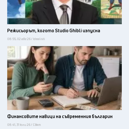
Режисьорът, когото Studio Ghibli изпусна
08:55, 02 авг 26 / Idealisti
Финансовите навици на съвременния българин
08:41, 31 юли 26 / Свят