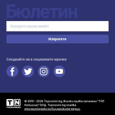
Бюлетин
Изпратете
Следвайте ни в социалните мрежи
© 2010 - 2026 Topnovini.bg, Всички права запазени "ТОП
Нотисиас" ООД. Topnovini.bg спазва
етичния кодекс на българските медии
.