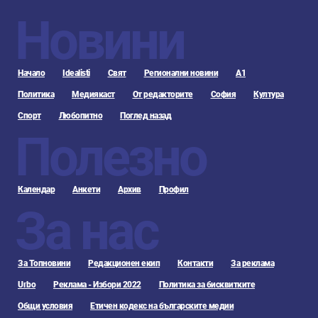
Новини
Начало
Idealisti
Свят
Регионални новини
А1
Политика
Медиякаст
От редакторите
София
Култура
Спорт
Любопитно
Поглед назад
Полезно
Календар
Анкети
Архив
Профил
За нас
За Топновини
Редакционен екип
Контакти
За реклама
Urbo
Реклама - Избори 2022
Политика за бисквитките
Общи условия
Етичен кодекс на българските медии