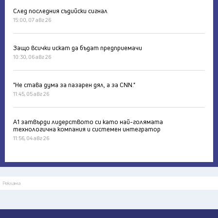
След последния съдийски сигнал
15:00, 07 авг 26
Защо всички искат да бъдат предприемачи
10:30, 06 авг 26
"Не става дума за пазарен дял, а за CNN."
11:45, 05 авг 26
А1 затвърди лидерството си като най-голямата
технологична компания и системен интегратор
11:56, 04 авг 26
Реклама