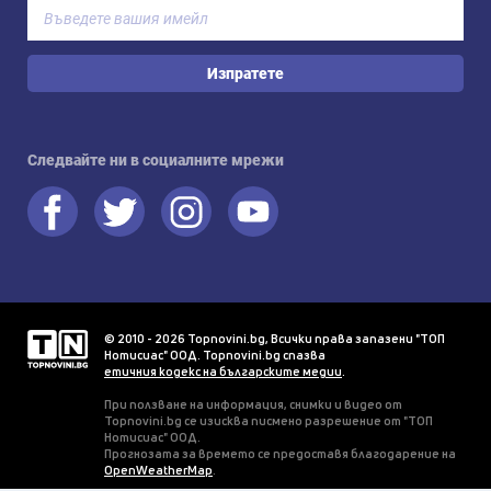
Изпратете
Следвайте ни в социалните мрежи
© 2010 - 2026 Topnovini.bg, Всички права запазени "ТОП
Нотисиас" ООД. Topnovini.bg спазва
етичния кодекс на българските медии
.
При ползване на информация, снимки и видео от
Topnovini.bg се изисква писмено разрешение от "ТОП
Нотисиас" ООД.
Прогнозата за времето се предоставя благодарение на
OpenWeatherMap
.