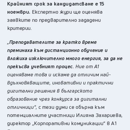
К
райният срок за кандидатсване е 15
ноември.
Експертно жури ще оценява
заявките по предварително зададени
критерии.
„
Преподавателите за кратко време
преминаха към дистанционно обучение и
вложиха изключително много енергия, за да не
прекъсва учебният процес
. Ние от А1
оценяваме това и искаме да отличим най-
вдъхновяващите, иновативни и практични
дигитални решения в българското
образование чрез конкурса за дигитални
отличници“
, с тези думи се обърна към
потенциалните участници Илияна Захариева,
директор „Корпоративни комуникации“ в А1