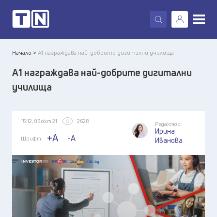
X
Начало >
А1 награждава най-добрите дигитални училища
А1 награждава най-добрите дигитални
училища
15:12, 05 окт 21
2628
Редактор:
Ирина
+A
-A
Шрифт:
Иванова