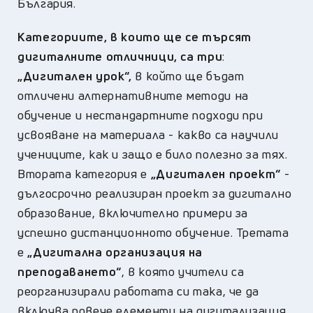
България.
Категориите, в които ще се търсят
дигиталните отличници, са три
:
„Дигитален урок“,
в който ще бъдат
отличени алтернативните методи на
обучение и нестандартните подходи при
усвояване на материала - какво са научили
учениците, как и защо е било полезно за тях.
Втората категория е
„Дигитален проект“
-
дългосрочно реализиран проект за дигитално
образование, включително примери за
успешно дистанционното обучение. Третата
е
„Дигитална организация на
преподаването“
, в която учители са
реорганизирали работата си така, че да
включва повече елементи на дигитализация.