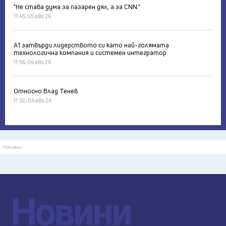
"Не става дума за пазарен дял, а за CNN."
11:45, 05 авг 26
А1 затвърди лидерството си като най-голямата
технологична компания и системен интегратор
11:56, 04 авг 26
Относно Влад Тенев
11:50, 04 авг 26
Реклама
Новини