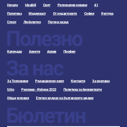
Начало
Idealisti
Свят
Регионални новини
А1
Политика
Медиякаст
От редакторите
София
Култура
Спорт
Любопитно
Поглед назад
Полезно
Календар
Анкети
Архив
Профил
За нас
За Топновини
Редакционен екип
Контакти
За реклама
Urbo
Реклама - Избори 2022
Политика за бисквитките
Общи условия
Етичен кодекс на българските медии
Бюлетин