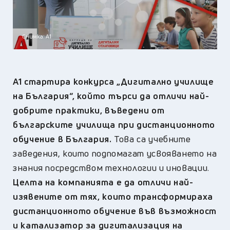
Снимка: А1
A1 стартира конкурса „Дигитално училище
на България“, който търси да отличи най-
добрите практики, въведени от
българските училища при дистанционното
обучение в България.
Това са учебните
заведения, които подпомагат усвояването на
знания посредством технологии и иновации.
Целта на компанията е да отличи най-
изявените от тях, които трансформираха
дистанционното обучение във възможност
и катализатор за дигитализация на