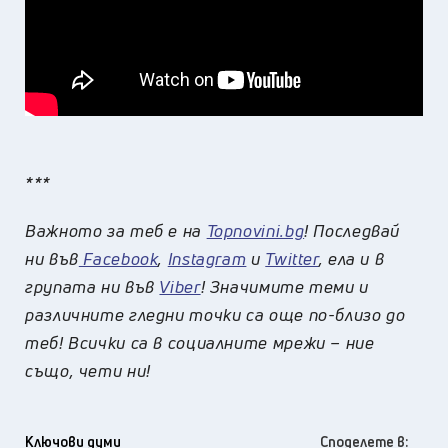
***
Важното за теб е на
Topnovini.bg
! Последвай
ни във
Facebook
,
Instagram
и
Twitter
, ела и в
групата ни във
Viber
! Значимите теми и
различните гледни точки са още по-близо до
теб! Всички са в социалните мрежи – ние
също, чети ни!
Ключови думи
Споделете в: