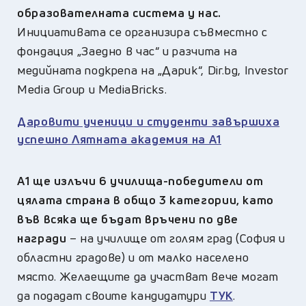
образователната система у нас.
Инициативата се организира съвместно с
фондация „Заедно в час“ и разчита на
медийната подкрепа на „Дарик“, Dir.bg, Investor
Media Group и MediaBricks.
Даровити ученици и студенти завършиха
успешно Лятната академия на А1
А1 ще излъчи 6 училища-победители от
цялата страна в общо 3 категории, като
във всяка ще бъдат връчени по две
награди
– на училище от голям град (София и
областни градове) и от малко населено
място. Желаещите да участват вече могат
да подадат своите кандидатури
ТУК
.