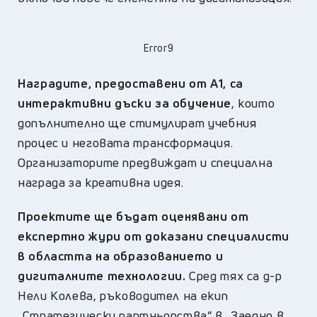
Error9
Наградите, предоставени от А1, са
интерактивни дъски за обучение
, които
допълнително ще стимулират учебния
процес и неговата трансформация.
Организаторите предвиждат и специална
награда за креативна идея.
Проектите ще бъдат оценявани от
експертно жури от доказани специалисти
в областта на образованието и
дигиталните технологии.
Сред тях са д-р
Нели Колева, ръководител на екип
„Стратегически партньорства“ в „Заедно в