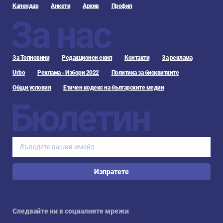
Календар
Анкети
Архив
Профил
За нас
За Топновини
Редакционен екип
Контакти
За реклама
Urbo
Реклама - Избори 2022
Политика за бисквитките
Общи условия
Етичен кодекс на българските медии
Бюлетин
Изпратете
Следвайте ни в социалните мрежи