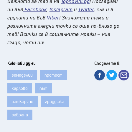
Важното за теб е на
Topnovini.bg
! Последвай
ни във
Facebook
,
Instagram
и
Twitter
, ела и в
групата ни във
Viber
! Значимите теми и
различните гледни точки са още по-близо до
теб! Всички са в социалните мрежи – ние
също, чети ни!
Ключови думи
Споделете в:
земеделци
протест
карлово
път
затваряне
градушка
забрана