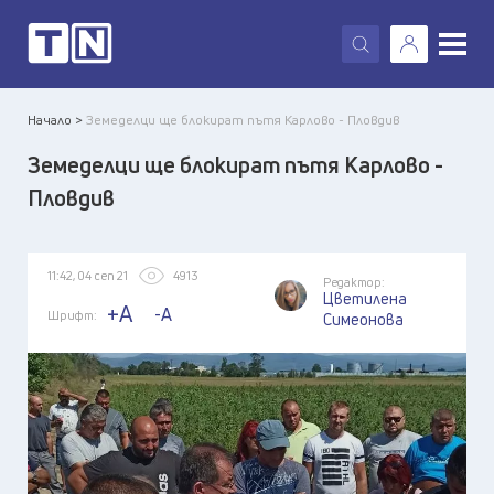
X
Начало >
Земеделци ще блокират пътя Карлово - Пловдив
Земеделци ще блокират пътя Карлово -
Пловдив
11:42, 04 сеп 21
4913
Редактор:
Цветилена
+A
-A
Шрифт:
Симеонова