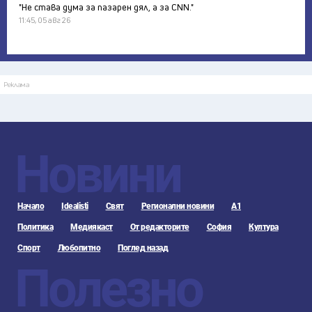
"Не става дума за пазарен дял, а за CNN."
11:45, 05 авг 26
Реклама
Новини
Начало
Idealisti
Свят
Регионални новини
А1
Политика
Медиякаст
От редакторите
София
Култура
Спорт
Любопитно
Поглед назад
Полезно