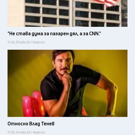
"Не става дума за пазарен дял, а за CNN."
11:45, 05 авг 26 / Idealisti
Относно Влад Тенев
11:50, 04 авг 26 / Idealisti