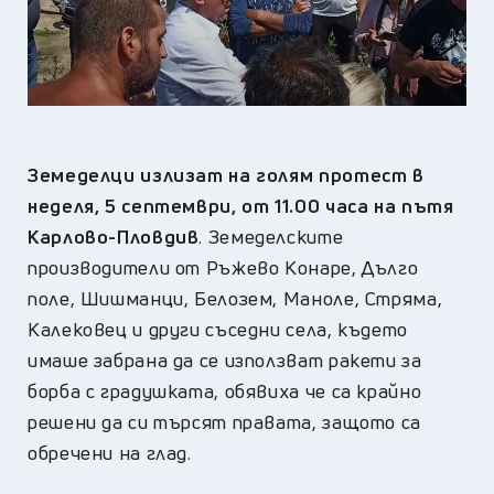
Земеделци излизат на голям протест в
неделя, 5 септември, от 11.00 часа на пътя
Карлово-Пловдив
. Земеделските
производители от Ръжево Конаре, Дълго
поле, Шишманци, Белозем, Маноле, Стряма,
Калековец и други съседни села, където
имаше забрана да се използват ракети за
борба с градушката, обявиха че са крайно
решени да си търсят правата, защото са
обречени на глад.