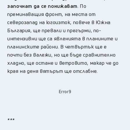
започнат да се понижават
. По
преминаващия фронт, на места от
северозапад на югоизток, повече в Южна
България, ще превали и прегърми, по-
интензивни ще са явленията в планините и
планинските райони. В четвъртък ще е
почти без валежи, но ще бъде сравнително
хладно, ще остане и ветровито, макар че до
края на деня вятърът ще отслабне.
Error9
***