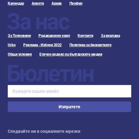
Календар
Анкети
Архив
Профил
За нас
За Топновини
Редакционен екип
Контакти
За реклама
Urbo
Реклама - Избори 2022
Политика за бисквитките
Общи условия
Етичен кодекс на българските медии
Бюлетин
Изпратете
Следвайте ни в социалните мрежи