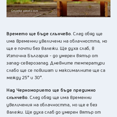
Снимка: pexels.com
Времето ще бъде слънчево
. След обяд ще
има временни увеличени на облачността, но
ще е почти без валежи. Ще духа слаб, в
Източна България - до умерен вятър от
запад-северозапад. Дневните температури
слабо ще се повишат и максималните ще са
между 25° и 30°.
Над Черноморието ще бъде предимно
слънчево
. След обяд ще има временни
увеличения на облачността, но ще е без
валежи. Ще духа слаб до умерен вятър от