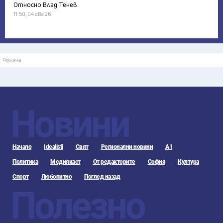
Относно Влад Тенев
11:50, 04 авг 26
Реклама
Новини
Начало
Idealisti
Свят
Регионални новини
А1
Политика
Медиякаст
От редакторите
София
Култура
Спорт
Любопитно
Поглед назад
Полезно