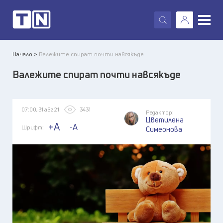
X
Начало >
Валежите спират почти навсякъде
Валежите спират почти навсякъде
07:00, 31 авг 21
3431
Редактор:
Цветилена
+A
-A
Шрифт:
Симеонова