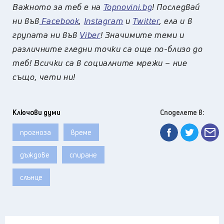
Важното за теб е на
Topnovini.bg
! Последвай
ни във
Facebook
,
Instagram
и
Twitter
, ела и в
групата ни във
Viber
! Значимите теми и
различните гледни точки са още по-близо до
теб! Всички са в социалните мрежи – ние
също, чети ни!
Ключови думи
Споделете в:
прогноза
време
дъждове
спиране
слънце