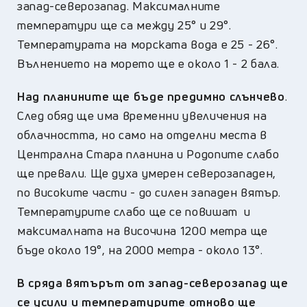
запад-северозапад. Максималните
температури ще са между 25° и 29°.
Температурата на морската вода е 25 - 26°.
Вълнението на морето ще е около 1 - 2 бала.
Над планините ще бъде предимно слънчево
.
След обяд ще има временни увеличения на
облачността, но само на отделни места в
Централна Стара планина и Родопите слабо
ще превали. Ще духа умерен северозападен,
по високите части - до силен западен вятър.
Температурите слабо ще се повишат и
максималната на височина 1200 метра ще
бъде около 19°, на 2000 метра - около 13°.
В сряда вятърът от запад-северозапад ще
се усили и температурите отново ще