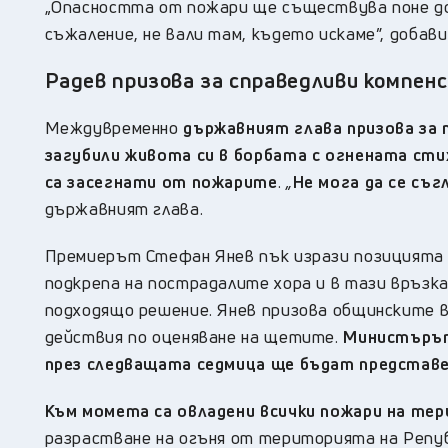
„Опасността от пожари ще съществува поне до 
съжаление, не вали там, където искаме”, добави
Радев призова за справедливи компен
Междувременно
държавният глава призова за
загубили живота си в борбата с огнената сти
са засегнати от пожарите
.
„
Не мога да се съг
държавният глава.
Премиерът Стефан Янев пък изрази позицията н
подкрепа на пострадалите хора и в тази връзка
подходящо решение. Янев призова общинските в
действия по оценяване на щетите.
Министърът 
през следващата седмица ще бъдат представе
Към момета са овладени всички пожари на те
разрастване на огъня от територията на Репу