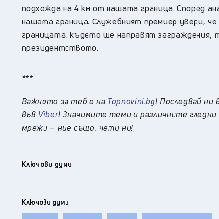
подхожда на 4 км от нашата граница. Според 
нашата граница. Служебният премиер увери, че
границата, където ще направят заграждения, т
президентството.
***
Важното за теб е на
Topnovini.bg
! Последвай ни 
във
Viber
! Значимите теми и различните гледни 
мрежи – ние също, чети ни!
Ключови думи
Ключови думи