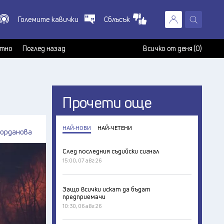
Големите кавички
Сблъсък
X
т
тно
Поглед назад
Всичко от деня (0)
Прочети още
НАЙ-НОВИ
НАЙ-ЧЕТЕНИ
Йорданова
След последния съдийски сигнал
15:00, 07 авг 26
Защо всички искат да бъдат
предприемачи
10:30, 06 авг 26