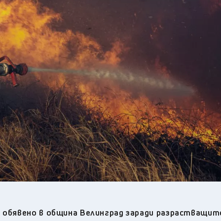
24
°C
Перник
,
26
°C
Плевен
,
27
°C
Пловдив
,
25
°C
Разград
,
27
°C
Русе
,
24
°C
Силистра
,
25
°C
Сливен
,
20
°C
Смолян
,
25
°C
София
,
24
°C
Стара Загора
,
24
°C
Търговище
,
26
°C
Хасково
,
24
°C
Шумен
,
27
°C
Ямбол
,
 обявено в община Велинград заради разрастващит