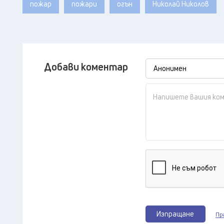
пожар
пожари
огън
Николай Николов
Добави коментар
Изпращане
Пр