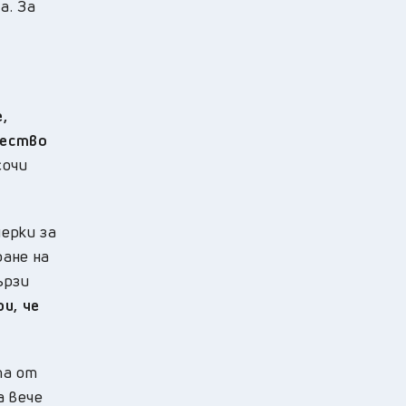
а. За
,
щество
сочи
ерки за
ране на
ързи
и, че
та от
а вече