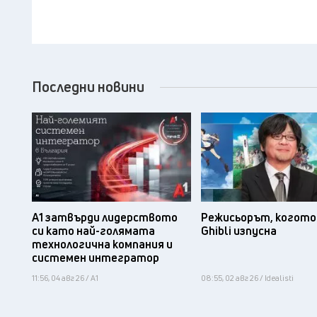
Последни новини
А1 затвърди лидерството
Режисьорът, когото 
си като най-голямата
Ghibli изпусна
технологична компания и
системен интегратор
11:56, 04 авг 26 / А1
08:55, 02 авг 26 / Idealisti