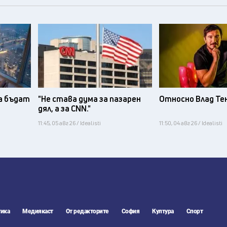
а бъдат
"Не става дума за пазарен
Относно Влад Те
дял, а за CNN."
11:45, 05 авг 26 / Idealisti
11:50, 04 авг 26 / Idealisti
ика
Медиякаст
От редакторите
София
Култура
Спорт