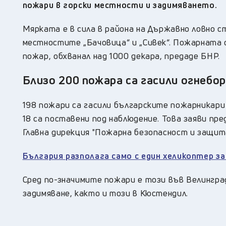
пожари в горски местности и задимяването.
Мярката е в сила в района на Държавно ловно ст
местностите „Бачовица“ и „Сивек“. Пожарната 
пожар, обхванал над 1000 декара, предаде БНР.
Близо 200 пожара са гасили огнебо
198 пожари са гасили българските пожарникари
18 са поставени под наблюдение. Това заяви пре
Главна дирекция "Пожарна безопасност и защита
България разполага само с един хеликоптер за
Сред по-значимите пожари е този във Велингра
задимяване, както и този в Кюстендил.