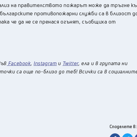
анализ на правителството пожарът може да тръгне к
 българските противопожарни служби са в близост д
ака че да не се пренася огънят, съобщиха от
във
Facebook
,
Instagram
и
Twitter
, ела и в групата ни
точки са още по-близо до теб! Всички са в социалнит
Споделете в: