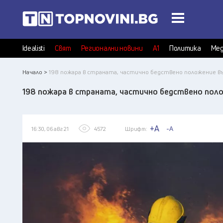
Idealisti
Свят
Регионални новини
А1
Политика
Мед
Начало >
198 пожара в страната, частично бедствено положение в
198 пожара в страната, частично бедствено пол
+A
-A
16:30, 06 авг 21
4572
Шрифт: