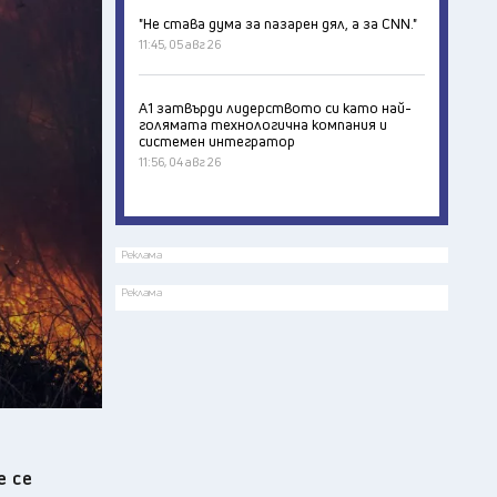
"Не става дума за пазарен дял, а за CNN."
11:45, 05 авг 26
А1 затвърди лидерството си като най-
голямата технологична компания и
системен интегратор
11:56, 04 авг 26
Реклама
Реклама
е се