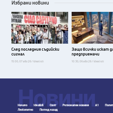
Избрани новини
След последния съдийски
Защо всички искат д
сигнал
предприемачи
15:00, 07 авг 26 / Idealisti
10:30, 06 авг 26 / Idealisti
Новини
Начало
Idealisti
Свят
Регионални новини
А1
Полит
Любопитно
Поглед назад