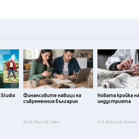
Studio
Финансовите навици на
Новата кройка н
съвременния българин
индустрията
08:41, 31 юли 26 / Свят
11:10, 30 юли 26 / Idealisti