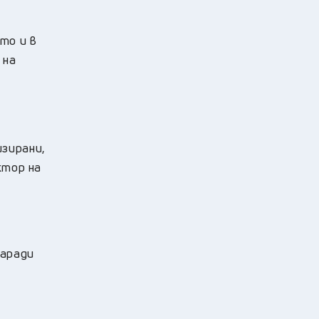
то и в
 на
изирани,
ктор на
заради