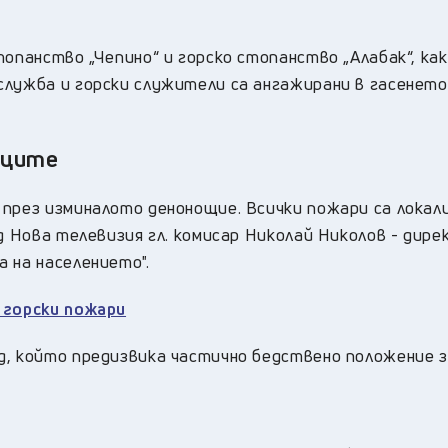
опанство „Чепино“ и горско стопанство „Алабак“, как
служба и горски служители са ангажирани в гасенето
рците
 през изминалото денонощие. Всички пожари са локал
д Нова телевизия гл. комисар Николай Николов - дире
 на населението".
 горски пожари
д, който предизвика частично бедствено положение 