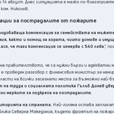
14 август. Днес ситуацията е малко по-благоприятн
 ком. Николов.
сации за пострадалите от пожарите
 подобаваща компенсация за семействата на мъжете
хия, както и помощ за хората, чиито домове и иму
лася, че тази компенсация се измерва с 540 лева
“,
по
а правителството, че са нужни бързи и адекватни м
 е проведен разговор с финансовия министър за нами
ласти на всички засегнати места за възможно най-б
на труда и социалната политика Гълъб Донев увер
ни мерките за подкрепа на пострадалите.
риторията на страната.
Най-голяма остава заплаха
блика Северна Македония, където фронтът на пожар