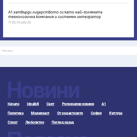
А1 затвърди лидерството си като най-голямата
технологична компания и системен интегратор
11:56, 04 авг 26
Реклама
Новини
Начало
Idealisti
Свят
Регионални новини
А1
Политика
Медиякаст
От редакторите
София
Култура
Спорт
Любопитно
Поглед назад