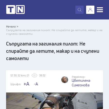
X
Начало >
Съпругата на загиналия пилот: Не спирайте да летите, макар и на
счупени самолети
Съпругата на загиналия пилот: Не
спирайте да летите, макар и на счупени
самолети
12:30, 12 юни 21
3832
Редактор:
Цветилена
+A
-A
Шрифт:
Симеонова