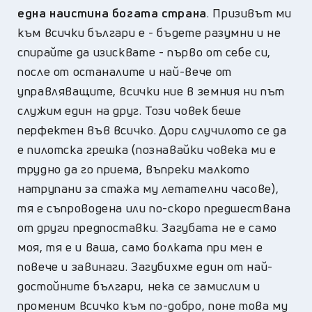
една наистина богата страна
. Призивът ми
към всички българи е - бъдете разумни и не
спирайте да изисквате - първо от себе си,
после от останалите и най-вече от
управляващите, всички ние в земния ни път
служим един на друг. Този човек беше
перфектен във всичко. Дори случилото се да
е пилотска грешка (познавайки човека ми е
трудно да го приема, въпреки малкото
натрупани за стажа му летателни часове),
тя е съпроводена или по-скоро предшествана
от други предпоставки. Загубата не е само
моя, тя е и ваша, само болката при мен е
повече и завинаги. Загубихме един от най-
достойните българи, нека се замислим и
променим всичко към по-добро, поне това му