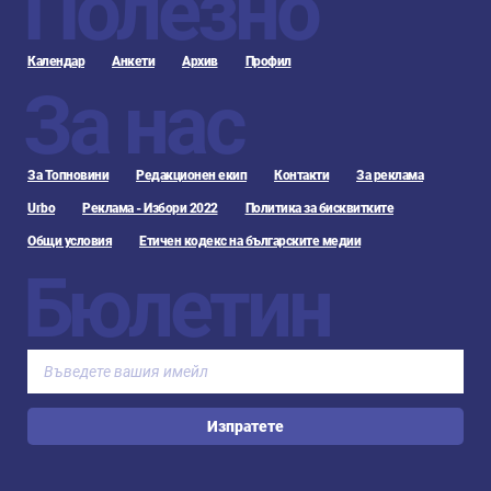
Полезно
Календар
Анкети
Архив
Профил
За нас
За Топновини
Редакционен екип
Контакти
За реклама
Urbo
Реклама - Избори 2022
Политика за бисквитките
Общи условия
Етичен кодекс на българските медии
Бюлетин
Изпратете