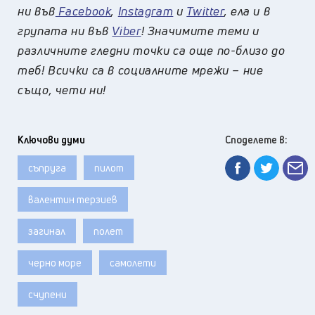
ни във
Facebook
,
Instagram
и
Twitter
, ела и в
групата ни във
Viber
! Значимите теми и
различните гледни точки са още по-близо до
теб! Всички са в социалните мрежи – ние
също, чети ни!
Ключови думи
Споделете в:
съпруга
пилот
валентин терзиев
загинал
полет
черно море
самолети
счупени