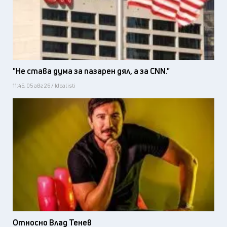
"Не става дума за пазарен дял, а за CNN."
11:45, 05 авг 26 / Idealisti
Относно Влад Тенев