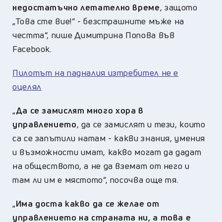
недостатъчно летателно време
, защото
„Това сте вие!“ - безстрашните мъже на
честта“, пише Димитрина Попова във
Facebook.
Пилотът на падналия изтребител не е
оцелял
„
Да се замислят много хора в
управлението
, да се замислят и тези, които
са се запътили натам - какви знания, умения
и възможности имат, какво могат да дадат
на обществото, а не да вземат от него и
там ли им е мястото“, посочва още тя.
„
Има доста какво да се желае от
управлението на страната ни, а това е