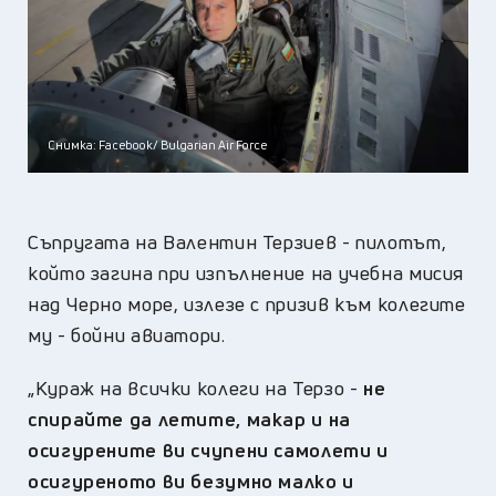
Снимка: Facebook/ Bulgarian Air Force
Съпругата на Валентин Терзиев - пилотът,
който загина при изпълнение на учебна мисия
над Черно море, излезе с призив към колегите
му - бойни авиатори.
„Кураж на всички колеги на Терзо -
не
спирайте да летите, макар и на
осигурените ви счупени самолети и
осигуреното ви безумно малко и