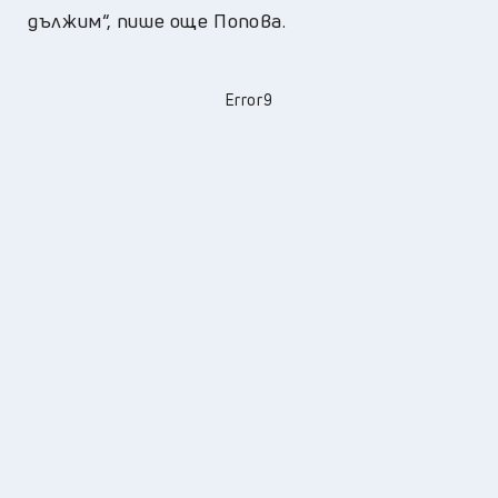
дължим“, пише още Попова.
Error9