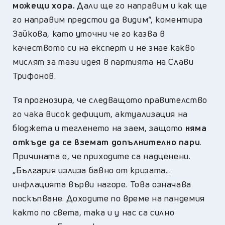
можещи хора.
Дали ще го направим и как ще
го направим предстои да видим“,
коментира
Зайкова,
като уточни че го казва в
качеството си на експерт и не знае
какво
мислят за тази идея в партията на Слави
Трифонов.
Тя прогнозира, че следващото правителство
го чака висок дефицит, актуализация на
бюджета и тегленето на заем, защото
няма
откъде да се вземат допълнително пари
.
Причината е, че приходите са надценени.
„България излиза бавно от кризата...
инфлацията върви нагоре. Това означава
поскъпване. Доходите по време на пандемия
както по света, така и у нас са силно