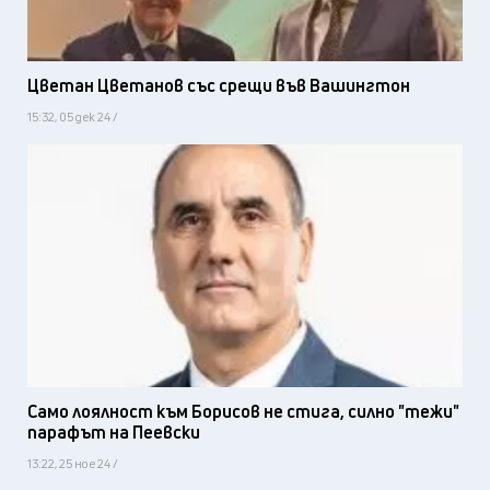
Цветан Цветанов със срещи във Вашингтон
15:32, 05 дек 24 /
Само лоялност към Борисов не стига, силно "тежи"
парафът на Пеевски
13:22, 25 ное 24 /