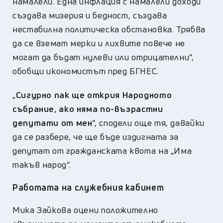
намалели. Една инфлация с намалели доходи
създава мизерия и бедност, създава
нестабилна политическа обстановка. Трябва
да се вземат мерки и лихвите повече не
могат да бъдат нулеви или отрицателни“,
обобщи икономистът
пред БГНЕС.
„
Сигурно пак ще открия Народното
събрание, ако няма по-възрастни
депутати от мен
“, сподели още тя, давайки
да се разбере, че ще бъде издигната за
депутат от гражданската квота на „Има
такъв народ“.
Работата на служебния кабинет
Мика Зайкова оцени
положително