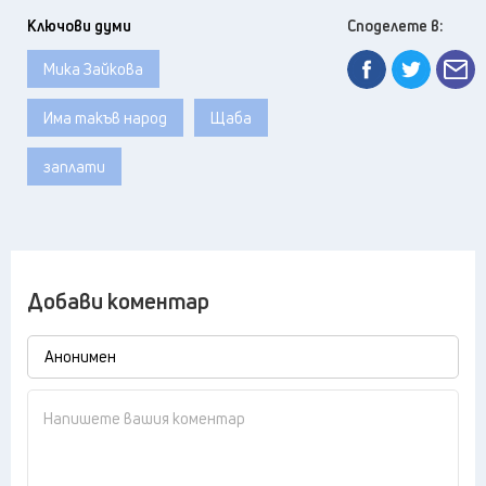
Ключови думи
Споделете в:
Мика Зайкова
Има такъв народ
Щаба
заплати
Добави коментар