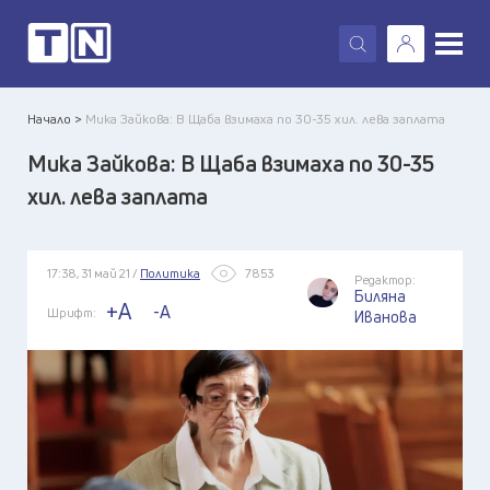
X
Начало >
Мика Зайкова: В Щаба взимаха по 30-35 хил. лева заплата
Мика Зайкова: В Щаба взимаха по 30-35
хил. лева заплата
17:38, 31 май 21 /
Политика
7853
Редактор:
Биляна
+A
-A
Шрифт:
Иванова