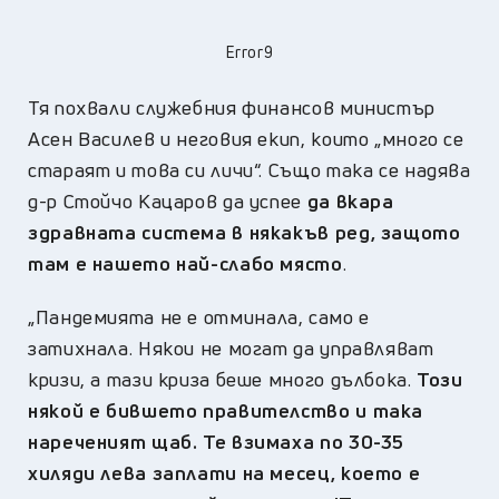
Error9
Тя похвали служебния финансов министър
Асен Василев и неговия екип, които „много се
стараят и това си личи“. Също така се надява
д-р Стойчо Кацаров да успее
да вкара
здравната система в някакъв ред, защото
там е нашето най-слабо място
.
„
Пандемията не е отминала, само е
затихнала. Някои не могат да управляват
кризи, а тази криза беше много дълбока.
Този
някой е бившето правителство и така
нареченият щаб. Те взимаха по 30-35
хиляди лева заплати на месец, което е