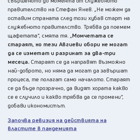
свършеното до момента от служебното
правителство на Стефан Янев. „Не можем да
оставим страната след този хубав старт на
служебното правителство. Трябва да поемем
щафетата“,
смята тя.
„
Момчетата се
стараят, но тези Авгиеви обори не могат
да се изметат и разринат за два-три
месеца.
Стараят се да направят възможно
най-доброто, но няма да могат да завършат
процеса, те полагат само началото. Стараят
се да бъде прозрачно, да видят хората какво
се е случило и какво трябва да се промени“,
добави икономистът.
Започва ревизия на действията на
властите в пандемията