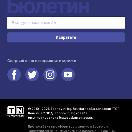
Бюлетин
Изпратете
Следвайте ни в социалните мрежи
© 2010 - 2026 Topnovini.bg, Всички права запазени "ТОП
Нотисиас" ООД. Topnovini.bg спазва
етичния кодекс на българските медии
.
При ползване на информация, снимки и видео от
Topnovini.bg се изисква писмено разрешение от "ТОП