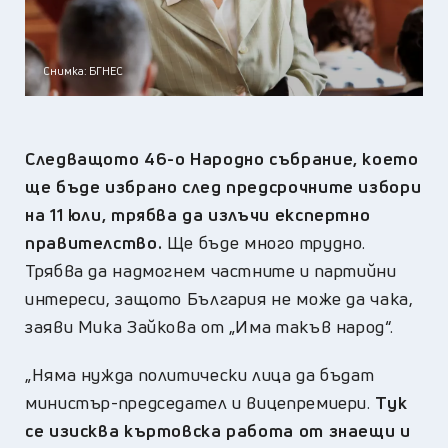
Снимка: БГНЕС
Следващото 46-
о
Народно събрание, което
ще бъде избрано след предсрочните избори
на 11 юли, трябва да излъчи експертно
правителство.
Ще бъде много трудно.
Трябва да надмогнем частните и партийни
интереси, защото България не може да чака,
заяви
Мика Зайкова от „Има такъв народ“.
„
Няма нужда политически лица да бъдат
министър-председател и вицепремиери.
Тук
се изисква къртовска работа от знаещи и