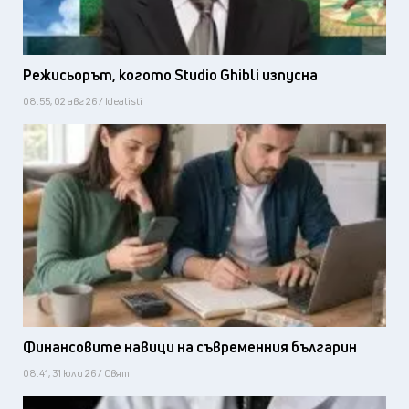
Режисьорът, когото Studio Ghibli изпусна
08:55, 02 авг 26 / Idealisti
Финансовите навици на съвременния българин
08:41, 31 юли 26 / Свят