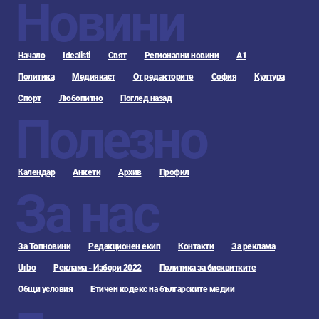
Новини
Начало
Idealisti
Свят
Регионални новини
А1
Политика
Медиякаст
От редакторите
София
Култура
Спорт
Любопитно
Поглед назад
Полезно
Календар
Анкети
Архив
Профил
За нас
За Топновини
Редакционен екип
Контакти
За реклама
Urbo
Реклама - Избори 2022
Политика за бисквитките
Общи условия
Етичен кодекс на българските медии