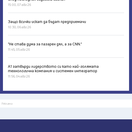
15:00, 07 авг 26
Защо всички искат да бъдат предприемачи
10:30, 06 авг 26
"Не става дума за пазарен дял, а за CNN."
11:45, 05 авг 26
А1 затвърди лидерството си като най-голямата
технологична компания и системен интегратор
11:56, 04 авг 26
Реклама