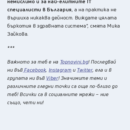
немислимо и за най-елитните IT
специалисти в България
, а на практика не
вършиха никаква дейност. Виждате цялата
бъркотия в здравната система“, смята Мика
Зайкова.
***
Важното за теб е на
Topnovini.bg
! Последвай
ни във
Facebook
,
Instagram
и
Twitter
, ела и в
групата ни във
Viber
! Значимите теми и
различните гледни точки са още по-близо до
теб! Всички са в социалните мрежи – ние
също, чети ни!