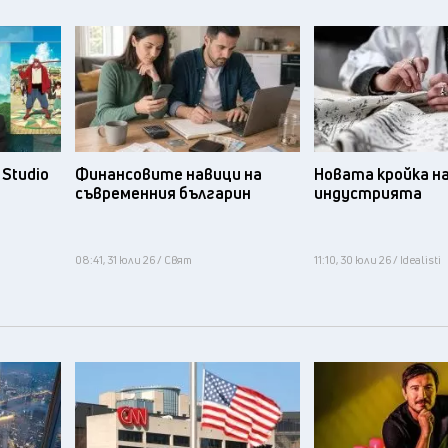
Studio
Финансовите навици на
Новата кройка н
съвременния българин
индустрията
08:41, 31 юли 26 / Свят
11:10, 30 юли 26 / Idealisti