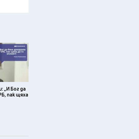
: „И Бог да
РБ, пак щяха