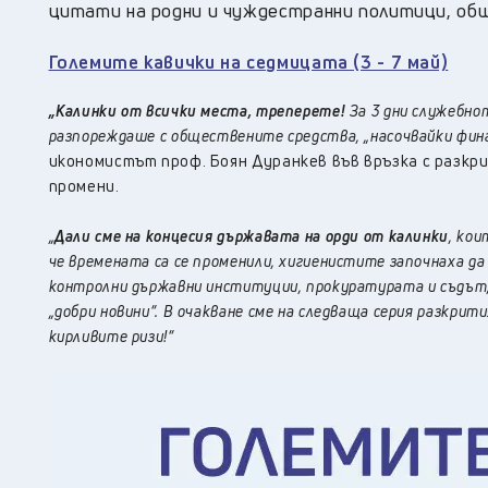
цитати на родни и чуждестранни политици, об
Големите кавички на седмицата (3 - 7 май)
„Калинки от всички места, треперете!
За 3 дни служебно
разпореждаше с обществените средства, „насочвайки фин
икономистът проф. Боян Дуранкев във връзка с разкр
промени.
„
Дали сме на концесия държавата на орди от калинки
, кои
че времената са се променили, хигиенистите започнаха да
контролни държавни институции, прокуратурата и съдът, 
„добри новини“.
В очакване сме на следваща серия разкри
кирливите ризи!“