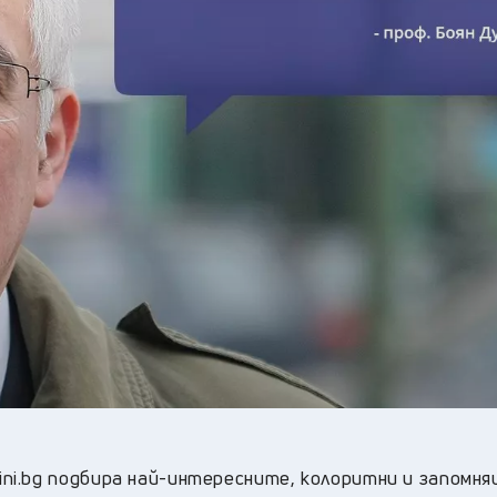
26
°C
Перник
,
27
°C
Плевен
,
27
°C
Пловдив
,
25
°C
Разград
,
26
°C
Русе
,
26
°C
Силистра
,
24
°C
Сливен
,
19
°C
Смолян
,
27
°C
София
,
26
°C
Стара Загора
,
25
°C
Търговище
,
26
°C
Хасково
,
25
°C
Шумен
,
25
°C
Ямбол
,
ini.bg подбира най-интересните, колоритни и запомня