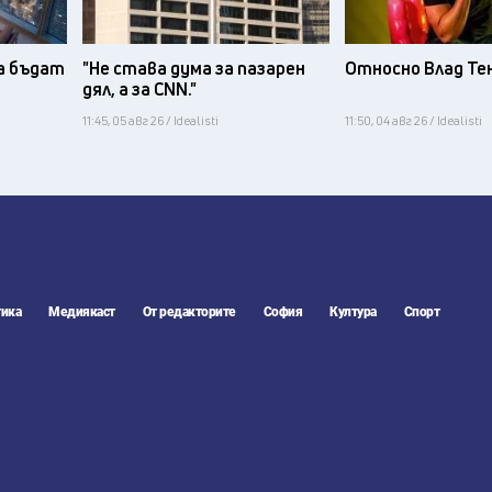
а бъдат
"Не става дума за пазарен
Относно Влад Те
дял, а за CNN."
11:45, 05 авг 26 / Idealisti
11:50, 04 авг 26 / Idealisti
ика
Медиякаст
От редакторите
София
Култура
Спорт