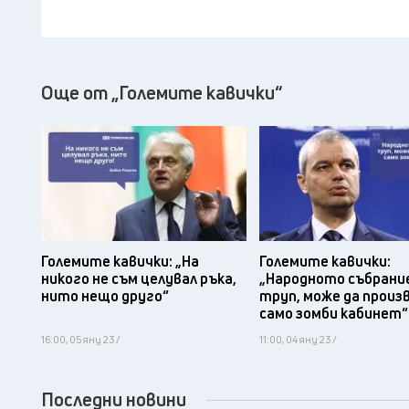
Още от „Големите кавички“
Големите кавички: „На
Големите кавички:
никого не съм целувал ръка,
„Народното събрание
нито нещо друго“
труп, може да произ
само зомби кабинет“
16:00, 05 яну 23 /
11:00, 04 яну 23 /
Последни новини