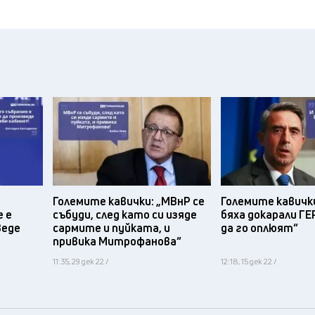
Големите кавички: „МВнР се
Големите кавички
 е
събуди, след като си изяде
бяха докарали ГЕ
веде
сармите и пуйката, и
да го оплюят“
привика Митрофанова“
11:35, 29 дек 22 /
12:18, 15 дек 22 /