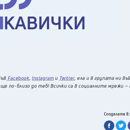
във
Facebook
,
Instagram
и
Twitter
, ела и в групата ни въ
ще по-близо до теб! Всички са в социалните мрежи –
Споделете в: