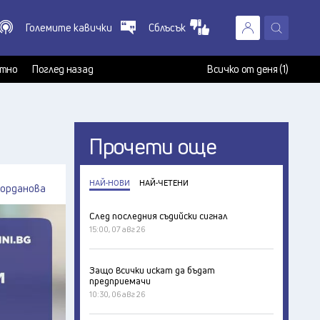
Големите кавички
Сблъсък
X
т
тно
Поглед назад
Всичко от деня (1)
Прочети още
НАЙ-НОВИ
НАЙ-ЧЕТЕНИ
Йорданова
След последния съдийски сигнал
15:00, 07 авг 26
Защо всички искат да бъдат
предприемачи
10:30, 06 авг 26