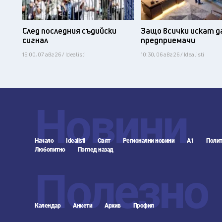
След последния съдийски
Защо всички искат д
сигнал
предприемачи
15:00, 07 авг 26 / Idealisti
10:30, 06 авг 26 / Idealisti
Новини
Начало
Idealisti
Свят
Регионални новини
А1
Полит
Любопитно
Поглед назад
Полезно
Календар
Анкети
Архив
Профил