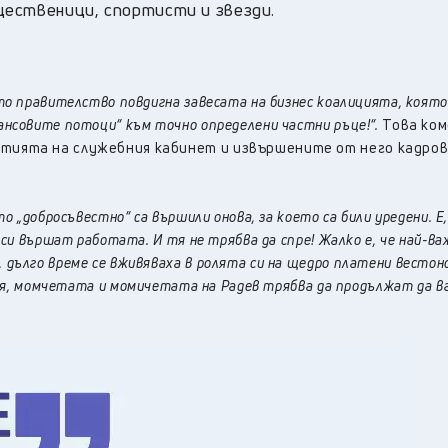
щественици, спортисти и звезди.
то правителство повдигна завесата на бизнес коалицията, която
ансовите потоци“ към точно определени частни ръце!“.
Това ко
итията на служебния кабинет и извършените от него кадро
то „добросъвестно“ са вършили онова, за което са били уредени. Е
 си вършат работата. И тя не трябва да спре!
Жалко е, че най-в
дълго време се вживяваха в ролята си на щедро платени вестон
тия, момчетата и момичетата на Радев трябва да продължат да 