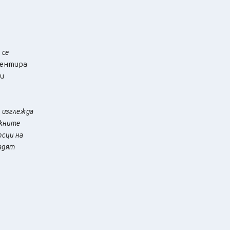
 се
ментира
ви
, изглежда
ажните
осци на
вадят