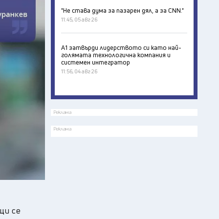
"Не става дума за пазарен дял, а за CNN."
11:45, 05 авг 26
А1 затвърди лидерството си като най-
голямата технологична компания и
системен интегратор
11:56, 04 авг 26
Реклама
Реклама
щи се