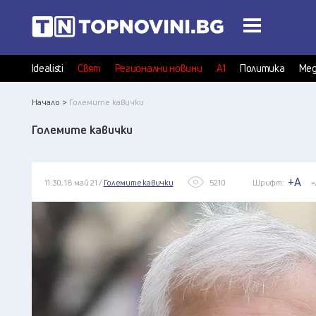
Idealisti
Свят
Регионални новини
А1
Политика
Мед
Начало >
Големите кавички
Големите кавички
+A
-
11:30, 18 май 21 /
Големите кавички
5210
Шрифт: