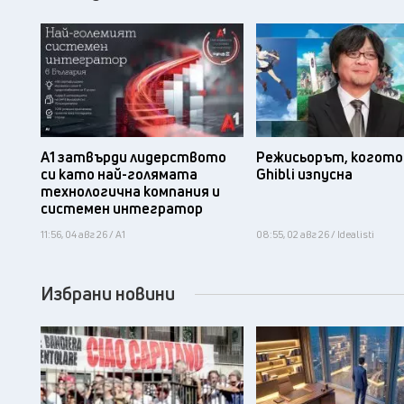
А1 затвърди лидерството
Режисьорът, когото 
си като най-голямата
Ghibli изпусна
технологична компания и
системен интегратор
11:56, 04 авг 26 / А1
08:55, 02 авг 26 / Idealisti
Избрани новини