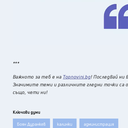
***
Важното за теб е на
Topnovini.bg
! Последвай ни 
Значимите теми и различните гледни точки са о
също, чети ни!
Ключови думи
Боян Дуранкев
калинки
администрация