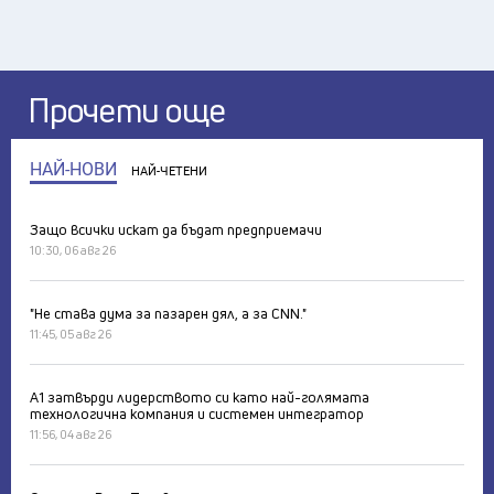
Прочети още
НАЙ-НОВИ
НАЙ-ЧЕТЕНИ
Защо всички искат да бъдат предприемачи
10:30, 06 авг 26
"Не става дума за пазарен дял, а за CNN."
11:45, 05 авг 26
А1 затвърди лидерството си като най-голямата
технологична компания и системен интегратор
11:56, 04 авг 26