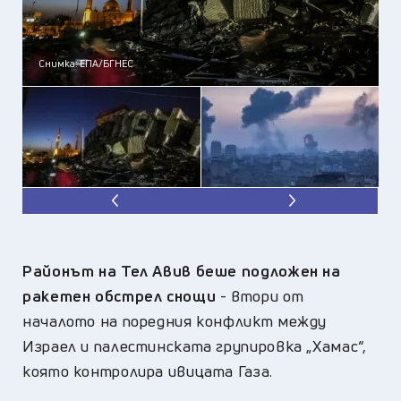
Снимка: ЕПА/БГНЕС
Районът на Тел Авив беше подложен на
ракетен обстрел снощи
- втори от
началото на поредния конфликт между
Израел и палестинската групировка „Хамас“,
която контролира ивицата Газа.