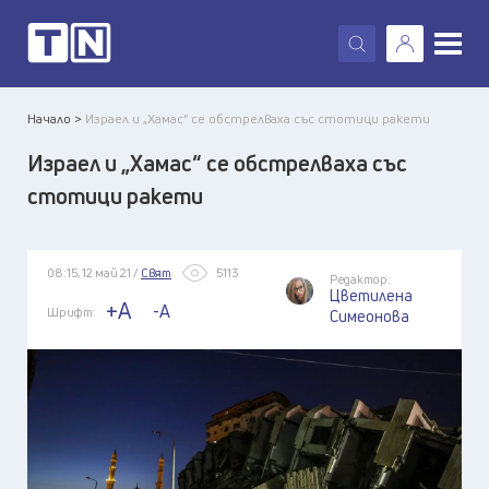
X
Начало >
Израел и „Хамас“ се обстрелваха със стотици ракети
Израел и „Хамас“ се обстрелваха със
стотици ракети
08:15, 12 май 21 /
Свят
5113
Редактор:
Цветилена
+A
-A
Шрифт:
Симеонова