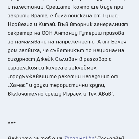
и палестинци. Срещата, която ще бъде при
закрити врата, е била поискана от Тунис,
Норвегия и Китай. Във вторник генералният
секретар на ООН Антониу Гутериш призова
за намаляване на напрежението. А от Белия
дом заявиха, че съветникът по национална
сигурност Джейк Съливан в разговор с
израелския си колега е заклеймил
„продължаващите ракетни нападения от
„Хамас“ и други терористични групи,
включително срещу Израел и Тел Авив”.
***
Важното за теб е на
Topnovini.bg
! Последвай