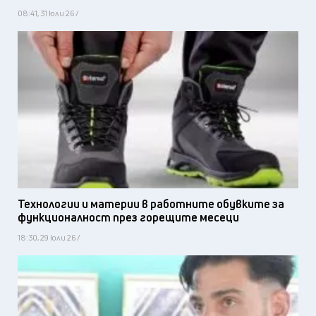
08:41, 31 юли 26 /
Технологии и материи в работните обувките за
функционалност през горещите месеци
18:30, 29 юли 26 /