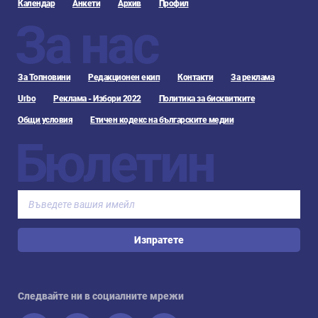
Календар
Анкети
Архив
Профил
За нас
За Топновини
Редакционен екип
Контакти
За реклама
Urbo
Реклама - Избори 2022
Политика за бисквитките
Общи условия
Етичен кодекс на българските медии
Бюлетин
Изпратете
Следвайте ни в социалните мрежи