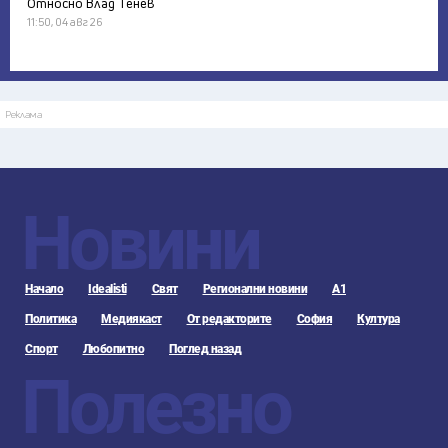
Относно Влад Тенев
11:50, 04 авг 26
Реклама
Новини
Начало
Idealisti
Свят
Регионални новини
А1
Политика
Медиякаст
От редакторите
София
Култура
Спорт
Любопитно
Поглед назад
Полезно