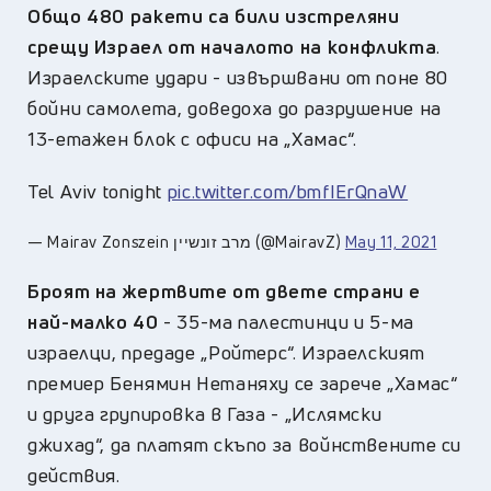
Общо 480 ракети са били изстреляни
срещу Израел от началото на конфликта
.
Израелските удари - извършвани от поне 80
бойни самолета, доведоха до разрушение на
13-етажен блок с офиси на „Хамас“.
Tel Aviv tonight
pic.twitter.com/bmfIErQnaW
— Mairav Zonszein מרב זונשיין (@MairavZ)
May 11, 2021
Броят на жертвите от двете страни е
най-малко 40
- 35-ма палестинци и 5-ма
израелци, предаде „Ройтерс“. Израелският
премиер Бенямин Нетаняху се зарече „Хамас“
и друга групировка в Газа - „Ислямски
джихад“, да платят скъпо за войнствените си
действия.