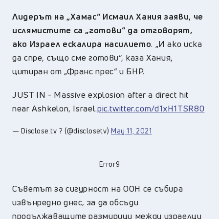
Лидерът на „Хамас“ Исмаил Хания заяви, че
ислямистите са „готови“ да отговорят,
ако Израел ескалира насилието
. „И ако иска
да спре, също сме готови“, каза Хания,
цитиран от „Франс прес“ и БНР.
JUST IN - Massive explosion after a direct hit
near Ashkelon, Israel.
pic.twitter.com/d1xH1TSR80
— Disclose.tv ? (@disclosetv)
May 11, 2021
Error9
Съветът за сигурност на ООН се събира
извънредно днес, за да обсъди
продължаващите размирици между израелци