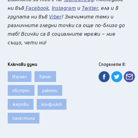
ни във
Facebook
,
Instagram
и
Twitter
, ела и в
групата ни във
Viber
! Значимите теми и
различните гледни точки са още по-близо до
теб! Всички са в социалните мрежи – ние
също, чети ни!
Ключови думи
Споделете в:
Израел
Хамас
обстрел
ракети
жертви
конфликт
палестина