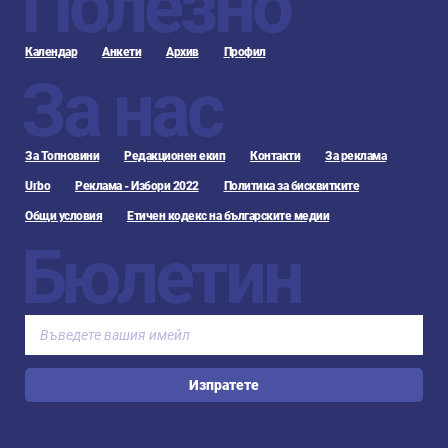
Полезно
Календар
Анкети
Архив
Профил
За нас
За Топновини
Редакционен екип
Контакти
За реклама
Urbo
Реклама - Избори 2022
Политика за бисквитките
Общи условия
Етичен кодекс на българските медии
Бюлетин
Изпратете