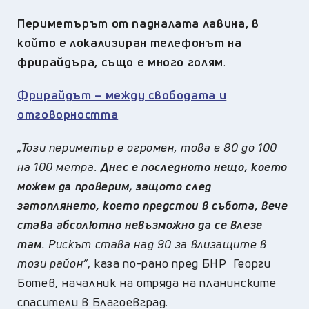
Периметърът от падналата лавина, в
който е локализиран телефонът на
фрирайдъра, също е много голям
.
Фрирайдът – между свободата и
отговорността
„Този периметър е огромен, това е 80 до 100
на 100 метра.
Днес е последното нещо, което
можем да проверим, защото след
затоплянето, което предстои в събота, вече
става абсолютно невъзможно да се влезе
там
. Рискът става над 90 за влизащите в
този район“
, каза по-рано пред БНР Георги
Ботев, началник на отряда на планинските
спасители в Благоевград.