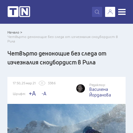
X
Начало >
Четвърто денонощие без следа от изчезналия сноубордист в
Рила
Четвърто денонощие без следа от
изчезналия сноубордист в Рила
17:50, 25 мар 21
3386
Редактор:
Василена
+A
-A
Шрифт:
Йорданова