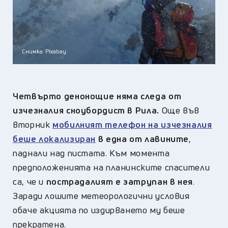
Снимка: Pixabay
Четвърто денонощие няма следа от
изчезналия сноубордист в Рила.
Още във
вторник
мобилният телефон на изчезналия
беше локализиран
в една от лавините
,
паднали над пистата. Към момента
предположенията на планинските спасители
са, че и
пострадалият е затрупан в нея
.
Заради лошите метеорологични условия
обаче акцията по издирването му беше
прекратена.