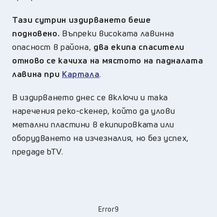
Тази сутрин издирването беше
подновено.
Въпреки високата лавинна
опасност в района,
два екипа спасители
отново се качиха на мястото на падналата
лавина при
Картала
.
В издирването днес се включи и така
наречения реко-скенер, който да улови
метални пластини в екипировката или
оборудването на изчезналия, но без успех,
предаде bTV.
Error9