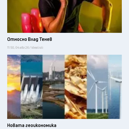
Относно Влад Тенев
11:50, 04 авг 26 / Idealisti
Новата геоикономика