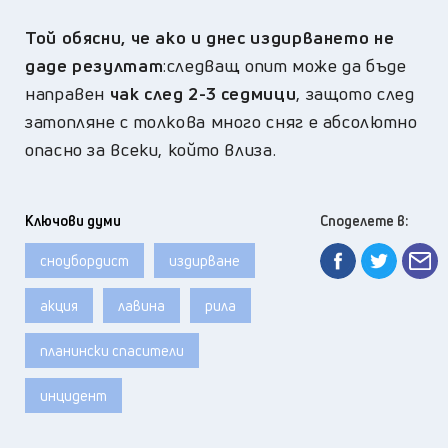
Той обясни, че ако и днес издирването не
даде резултат
:следващ опит може да бъде
направен
чак след 2-3 седмици
, защото след
затопляне с толкова много сняг е абсолютно
опасно за всеки, който влиза.
Ключови думи
Споделете в:
сноубордист
издирване
акция
лавина
рила
планински спасители
инцидент