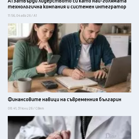
А1 затвърди лидерството си като най-голямата
технологична компания и системен интегратор
11:56, 04 авг 26 / А1
Финансовите навици на съвременния българин
08:41, 31 юли 26 / Свят