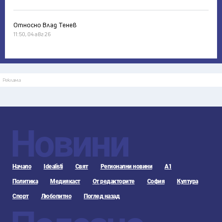
Относно Влад Тенев
11:50, 04 авг 26
Реклама
Новини
Начало
Idealisti
Свят
Регионални новини
А1
Политика
Медиякаст
От редакторите
София
Култура
Спорт
Любопитно
Поглед назад