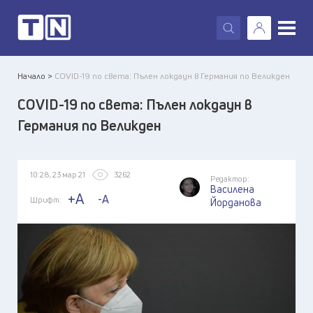
X
Начало >
COVID-19 по света: Пълен локдаун в Германия по Великден
COVID-19 по света: Пълен локдаун в
Германия по Великден
10:28, 23 мар 21
3262
Редактор:
Василена
+A
-A
Шрифт:
Йорданова