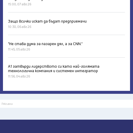
15:00, 07 авг 26
Защо всички искат да бъдат предприемачи
10:30, 06 авг 26
"Не става дума за пазарен дял, а за CNN."
11:45, 05 авг 26
А1 затвърди лидерството си като най-голямата
технологична компания и системен интегратор
11:56, 04 авг 26
Реклама