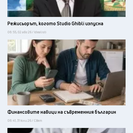
Режисьорът, когото Studio Ghibli изпусна
08:55, 02 авг 26 / Idealisti
Финансовите навици на съвременния българин
08:41, 31 юли 26 / Свят