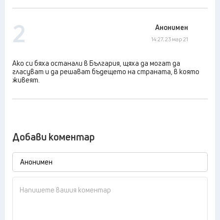
2
Анонимен
14:27, 23 мар 21
Ако си бяха останали в България, щяха да могат да
гласуват и да решават бъдещето на страната, в която
живеят.
Добави коментар