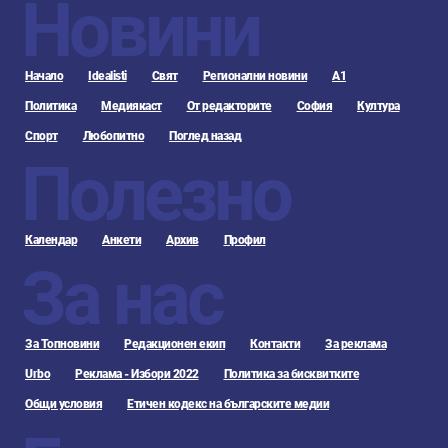
Новини
Начало
Idealisti
Свят
Регионални новини
А1
Политика
Медиякаст
От редакторите
София
Култура
Спорт
Любопитно
Поглед назад
Полезно
Календар
Анкети
Архив
Профил
За нас
За Топновини
Редакционен екип
Контакти
За реклама
Urbo
Реклама - Избори 2022
Политика за бисквитките
Общи условия
Етичен кодекс на българските медии