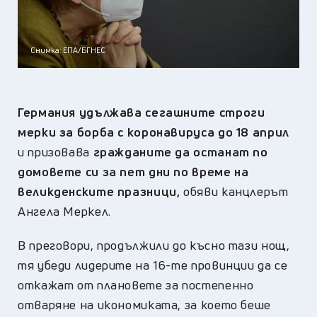
Снимка: ЕПА/БГНЕС
Германия удължава сегашните строги
мерки за борба с коронавируса до 18 април
и призовава
гражданите да останат по
домовете си за пет дни по време на
великденските празници,
обяви канцлерът
Ангела Меркел.
В преговори, продължили до късно тази нощ,
тя убеди лидерите на 16-те провинции да се
откажат от плановете за постепенно
отваряне на икономиката, за което беше