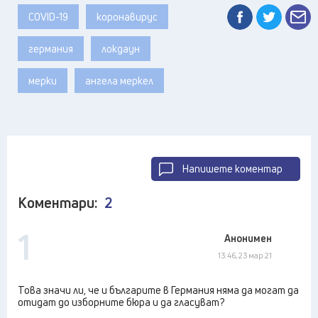
COVID-19
коронавирус
германия
локдаун
мерки
ангела меркел
Напишете коментар
Коментари:
2
1
Анонимен
13:46, 23 мар 21
Това значи ли, че и българите в Германия няма да могат да
отидат до изборните бюра и да гласуват?