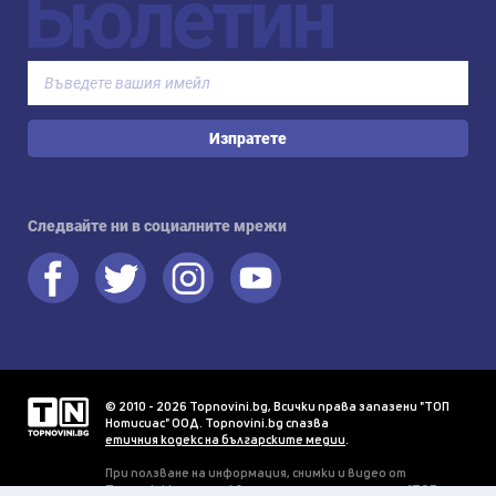
Бюлетин
Изпратете
Следвайте ни в социалните мрежи
© 2010 - 2026 Topnovini.bg, Всички права запазени "ТОП
Нотисиас" ООД. Topnovini.bg спазва
етичния кодекс на българските медии
.
При ползване на информация, снимки и видео от
Topnovini.bg се изисква писмено разрешение от "ТОП