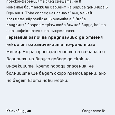
пресконференцията след срещата, че в
момента британският вариант на вируса доминира в
Германия. Това според нея означавало, че
най-
голямата европейска икономика е в "нова
пандемия".
Според Меркел това бил нов вирус, който
е по-инфекциозен и по-смъртоносен.
Германия започна предпазливо да отменя
някои от ограниченията по-рано този
месец.
Но разпространението на по-заразни
варианти на вируса доведе до скок на
инфекциите, което породи опасения, че
болниците ще бъдат скоро претоварени, ако
не бъдат взети нови мерки.
Ключови думи
Споделете в: