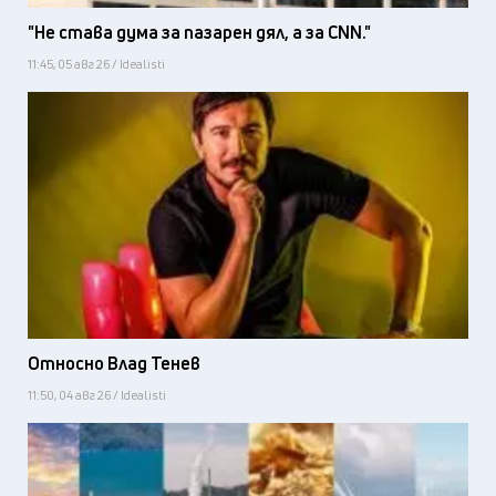
"Не става дума за пазарен дял, а за CNN."
11:45, 05 авг 26 / Idealisti
Относно Влад Тенев
11:50, 04 авг 26 / Idealisti