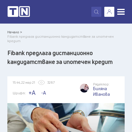
X
Начало >
Fibank предлага дистанционно кандидатстване за ипотечен
кредит
Fibank предлага дистанционно
кандидатстване за ипотечен кредит
15:44, 22 мар 21
3287
Редактор:
Биляна
+A
-A
Шрифт:
Иванова