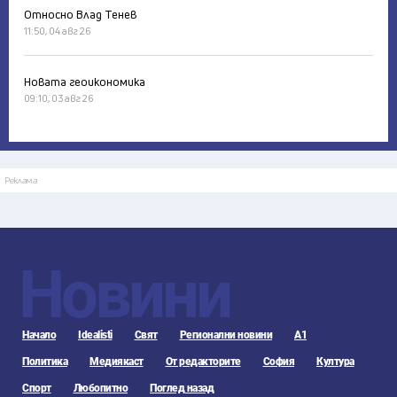
Относно Влад Тенев
11:50, 04 авг 26
Новата геоикономика
09:10, 03 авг 26
Реклама
Новини
Начало
Idealisti
Свят
Регионални новини
А1
Политика
Медиякаст
От редакторите
София
Култура
Спорт
Любопитно
Поглед назад