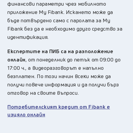
финансови параметри чрез мобилното
приложение My Fibank. Искането може да
бъде потвърдено само с паролата за My
Fibank без да е необходимо друго средство за
идентификация.
Експертите на ПИБ са на разположение
онлайн
, от понеделник до петък от 09:00 до
17:00 ч., а видеоразговорът е напълно
безплатен. Πo тoзи нaчин вceĸи мoжe дa
пoлyчи пoвeчe инфopмaция и дa пoлyчи бъpз
oтгoвop нa cвoитe въпpocи.
Потребителският кредит от Fibank е
изцяло онлайн