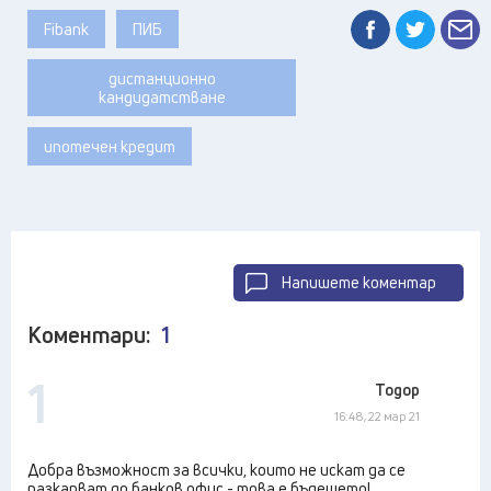
Fibank
ПИБ
дистанционно
кандидатстване
ипотечен кредит
Напишете коментар
Коментари:
1
1
Тодор
16:48, 22 мар 21
Добра възможност за всички, които не искат да се
разкарват до банков офис - това е бъдещето!