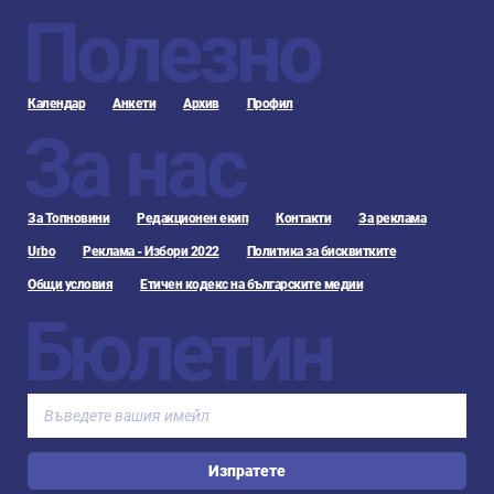
Полезно
Календар
Анкети
Архив
Профил
За нас
За Топновини
Редакционен екип
Контакти
За реклама
Urbo
Реклама - Избори 2022
Политика за бисквитките
Общи условия
Етичен кодекс на българските медии
Бюлетин
Изпратете