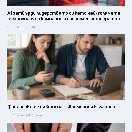
А1 затвърди лидерството си като най-голямата
технологична компания и системен интегратор
11:56, 04 авг 26 / А1
Финансовите навици на съвременния българин
08:41, 31 юли 26 / Свят