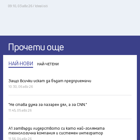
09:10, 03 авг 26 / Idealisti
Прочети още
НАЙ-НОВИ
НАЙ-ЧЕТЕНИ
Защо всички искат да бъдат предприемачи
10:30, 06 авг 26
"Не става дума за пазарен дял, а за CNN."
11:45, 05 авг 26
А1 затвърди лидерството си като най-голямата
технологична компания и системен интегратор
11:56, 04 авг 26