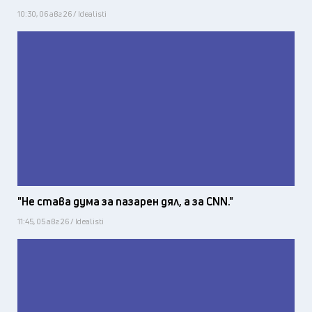
10:30, 06 авг 26 / Idealisti
"Не става дума за пазарен дял, а за CNN."
11:45, 05 авг 26 / Idealisti