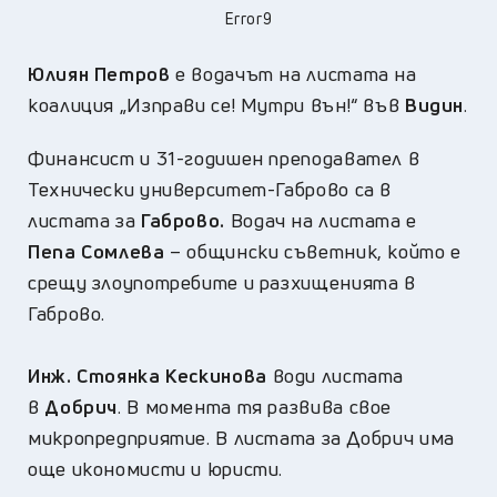
Error9
Юлиян Петров
е водачът на листата на
коалиция „Изправи се! Мутри вън!“ във
Видин
.
Финансист и 31-годишен преподавател в
Технически университет-Габрово са в
листата за
Габрово.
Водач на листата е
Пепа Сомлева
– общински съветник, който е
срещу злоупотребите и разхищенията в
Габрово.
Инж. Стоянка Кескинова
води листата
в
Добрич
. В момента тя развива свое
микропредприятие. В листата за Добрич има
още икономисти и юристи.