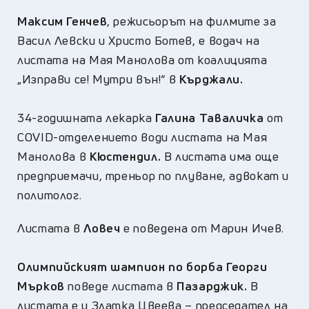
Максим Генчев
, режисьорът на филмите за
Васил Левски и Христо Ботев, е водач на
листата на Мая Манолова от коалицията
„Изправи се! Мутри вън!“ в
Кърджали.
34-годишната лекарка
Галина Таваличка
от
COVID-отделението води листата на Мая
Манолова в
Кюстендил.
В листата има още
предприемачи, треньор по плуване, адвокат и
политолог.
Листата в
Ловеч
е поведена от Марин Ичев.
Олимпийският шампион по борба Георги
Мърков
поведе листата в
Пазарджик.
В
листата е и Златка Цвеева – председател на