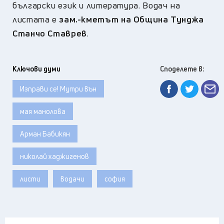
български език и литература. Водач на
листата е
зам.-кметът на Община Тунджа
Станчо Ставрев
.
Ключови думи
Споделете в:
Изправи се! Мутри вън
мая манолова
Арман Бабикян
николай хаджигенов
листи
водачи
софия