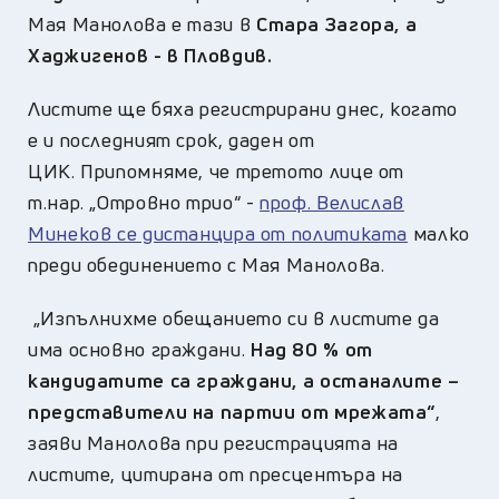
Мая Манолова е тази в
Стара Загора, а
Хаджигенов - в Пловдив.
Листите ще бяха регистрирани днес, когато
е и последният срок, даден от
ЦИК. Припомняме, че третото лице от
т.нар. „Отровно трио“ -
проф. Велислав
Минеков се дистанцира от политиката
малко
преди обединението с Мая Манолова.
„Изпълнихме обещанието си в листите да
има основно граждани.
Над 80 % от
кандидатите са граждани, а останалите –
представители на партии от мрежата“
,
заяви Манолова при регистрацията на
листите, цитирана от пресцентъра на