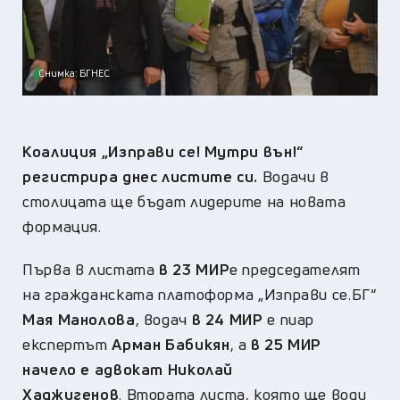
Снимка: БГНЕС
Коалиция „Изправи се! Мутри вън!“
регистрира днес листите си.
Водачи в
столицата ще бъдат лидерите на новата
формация.
Първа в листата
в
2
3
М
ИР
е председателят
на гражданската платоформа „Изправи се.БГ“
Мая Манолова
, водач
в 24 МИР
е пиар
експертът
Арман Бабикян
, а
в 25 МИР
начело е адвокат Николай
Хаджигенов
. Втората листа, която ще води