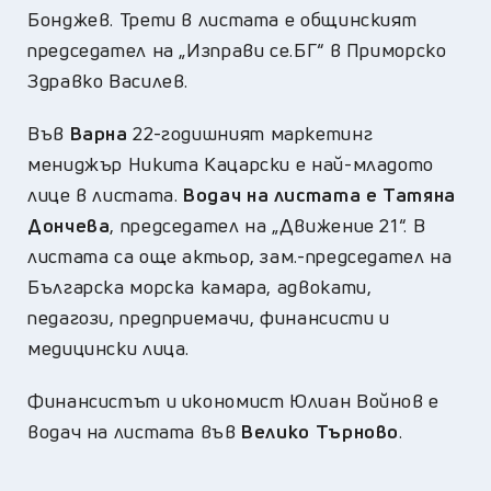
Бонджев. Трети в листата е общинският
председател на „Изправи се.БГ“ в Приморско
Здравко Василев.
Във
Варна
22-годишният маркетинг
мениджър Никита Кацарски е най-младото
лице в листата.
Водач на листата е Татяна
Дончева
, председател на „Движение 21“. В
листата са още актьор, зам.-председател на
Българска морска камара, адвокати,
педагози, предприемачи, финансисти и
медицински лица.
Финансистът и икономист Юлиан Войнов е
водач на листата във
Велико Търново
.