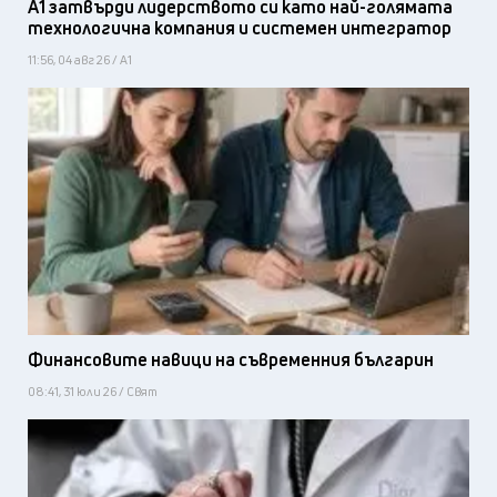
А1 затвърди лидерството си като най-голямата
технологична компания и системен интегратор
11:56, 04 авг 26 / А1
Финансовите навици на съвременния българин
08:41, 31 юли 26 / Свят