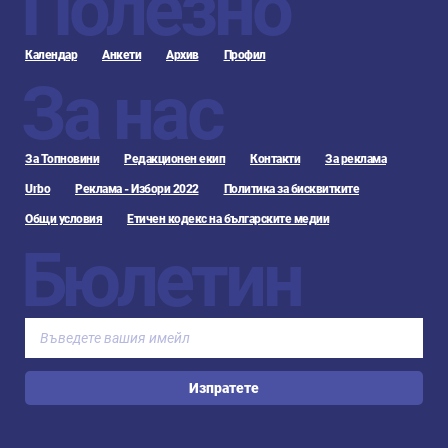
Полезно
Календар
Анкети
Архив
Профил
За нас
За Топновини
Редакционен екип
Контакти
За реклама
Urbo
Реклама - Избори 2022
Политика за бисквитките
Общи условия
Етичен кодекс на българските медии
Бюлетин
Изпратете