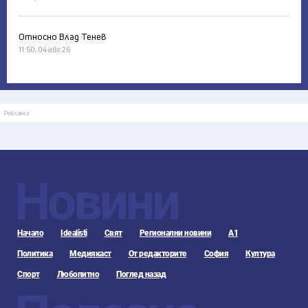
Относно Влад Тенев
11:50, 04 авг 26
Реклама
Новини
Начало
Idealisti
Свят
Регионални новини
А1
Политика
Медиякаст
От редакторите
София
Култура
Спорт
Любопитно
Поглед назад