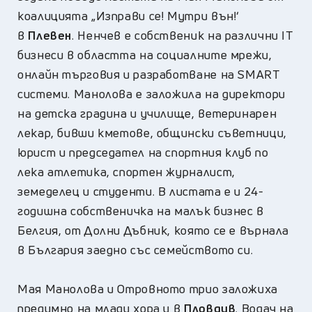
коалицията „Изправи се! Мутри вън!‘
в
Плевен
. Ненчев е собственик на различни IT
бизнеси в областта на социалните мрежи,
онлайн търговия и разработване на SMART
системи. Манолова е заложила на директори
на детска градина и училище, ветеринарен
лекар, бивши кметове, общински съветници,
юрист и председател на спортния клуб по
лека атлетика, спортен журналист,
земеделец и студенти. В листата е и 24-
годишна собственичка на малък бизнес в
Белгия, от Долни Дъбник, която се е върнала
в България заедно със семейството си.
Мая Манолова и Отровното трио заложиха
предимно на млади хора и в
Пловдив
. Водач на