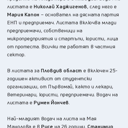
листата е
Николай Хаджигенов
, след него е
Мария Капон
– основател на дясната партия
ЕНП и предприемач. Листата включва млади
предприемачи, собственици на
микропредприятия и стартъпи, юристи, лица
от протеста. Всички те работят в частния
сектор.
В листата за
Пловдив област
е включен 25-
годишен активист от студентски
организации, от Първомай, както и лекари,
ветеринари, юристи, предприемачи. Водач на
листата е
Румен Йончев
.
Най-младият водач на листа на Мая
Манолова е в
Русе
на 26 години.
Станимир