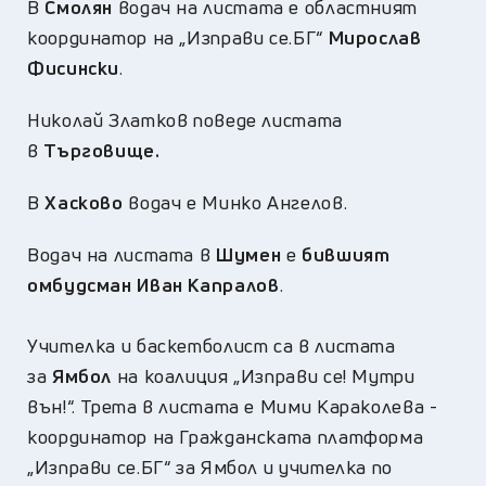
В
Смолян
водач на листата е областният
координатор на „Изправи се.БГ“
Мирослав
Фисински
.
Николай Златков поведе листата
в
Търговище.
В
Хасково
водач е Минко Ангелов.
Водач на листата в
Шумен
е
бившият
омбудсман Иван Капралов
.
Учителка и баскетболист са в листата
за
Ямбол
на коалиция „Изправи се! Мутри
вън!“. Трета в листата е Мими Караколева -
координатор на Гражданската платформа
„Изправи се.БГ“ за Ямбол и учителка по