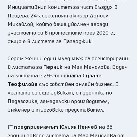
Инициативния комитет за чист въздух в
Пещера. 24-годишният актьор Даниел
Михайлов, който беше уволнен заради
участието си в протестите през 2020 г.,
също е в листата за Пазарджик.
Седем жени и един млад мъж са регистрирани
в листата за
Перник
на Мая Манолова. Водач
на листата е 29-годишната
Сузана
Теофилова
със собствен онлайн бизнес. В
листата са още адвокат, студентка по
Педагогика, земеделски производител,
инженер и търговски представител.
IT предприемачът Юлиян Ненчев
на 35
години поведе листата на Мая Манолова от