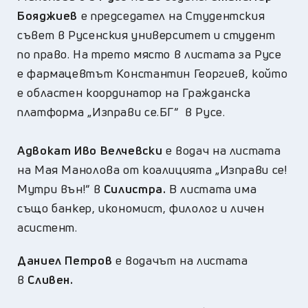
Бояджиев
е председател на Студентския
съвет в Русенския университет и студент
по право. На трето място в листата за Русе
е фармацевтът Константин Георгиев, който
е областен координатор на Гражданска
платформа „Изправи се.БГ“ в Русе.
Адвокат Иво Велчевски
е водач на листата
на Мая Манолова от коалицията „Изправи се!
Мутри вън!“ в
Силистра.
В листата има
също банкер, икономист, филолог и личен
асистент.
Даниел Петров
е водачът на листата
в
Сливен.