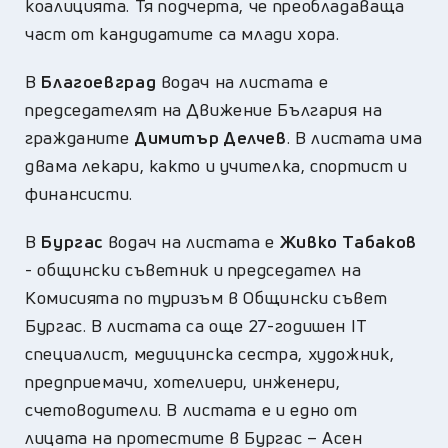
коалицията. Тя подчерта, че преобладаваща
част от кандидатите са млади хора.
В
Благоевград
водач на листата е
председателят на Движение България на
гражданите
Димитър Делчев
. В листата има
двама лекари, както и учителка, спортист и
финансисти.
В
Бургас
водач на листата е
Живко Табаков
- общински съветник и председател на
Комисията по туризъм в Общински съвет
Бургас. В листата са още 27-годишен IT
специалист, медицинска сестра, художник,
предприемачи, хотелиери, инженери,
счетоводители. В листата е и едно от
лицата на протестите в Бургас – Асен