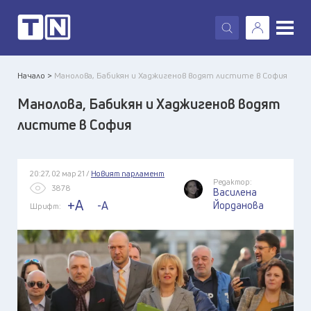
X
Начало >
Манолова, Бабикян и Хаджигенов водят листите в София
Манолова, Бабикян и Хаджигенов водят
листите в София
20:27, 02 мар 21 /
Новият парламент
Редактор:
3878
Василена
+A
-A
Йорданова
Шрифт: