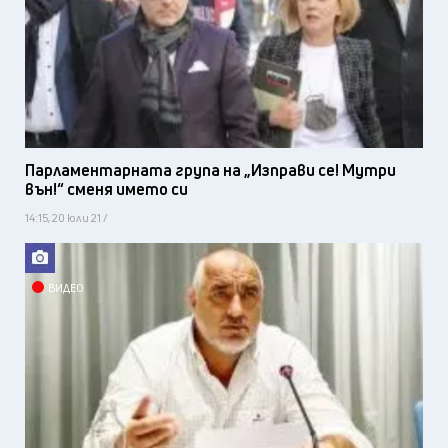
Парламентарната група на „Изправи се! Мутри
вън!“ сменя името си
14:15, 20 юли 21 /
ВИДЕО