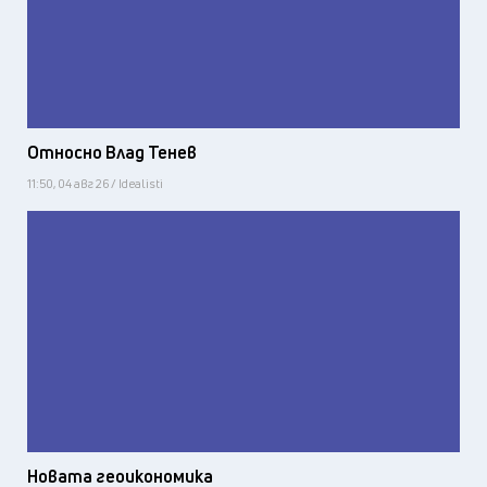
Относно Влад Тенев
11:50, 04 авг 26 / Idealisti
Новата геоикономика