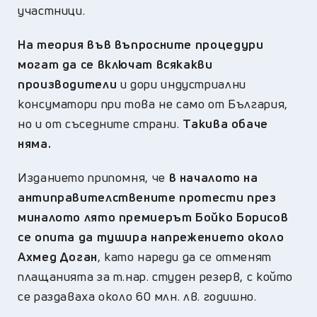
участници.
На теория във въпросните процедури
могат да се включат всякакви
производители
и дори индустриални
консуматори при това не само от България,
но и от съседните страни.
Такива обаче
няма.
Изданието припомня, че
в началото на
антиправителствените протести през
миналото лято премиерът Бойко Борисов
се опита да тушира напрежението около
Ахмед Доган
, като нареди да се отменят
плащанията за т.нар. студен резерв, с който
се раздаваха около 60 млн. лв. годишно.