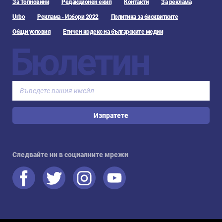
За Топновини
Редакционен екип
Контакти
За реклама
Urbo
Реклама - Избори 2022
Политика за бисквитките
Общи условия
Етичен кодекс на българските медии
Бюлетин
Изпратете
Следвайте ни в социалните мрежи