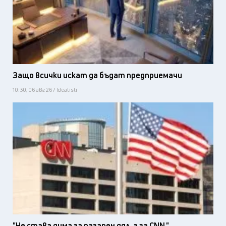
Защо всички искат да бъдат предприемачи
10:30, 06 авг 26 / Idealisti
"Не става дума за пазарен дял, а за CNN."