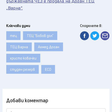
държавната ЧЕЗ е продала на Доган ТЕЦ
„Варна“.
Ключови думи
Споделете в:
тец
ТЕЦ "Бобов дол"
ТЕЦ Варна
Ахмед Доган
христо ковачки
студен резерв
ЕСО
Добави коментар