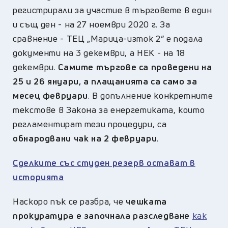
регистрирали за участие в търговете в един
и същ ден - на 27 ноември 2020 г. За
сравнение - ТЕЦ „Марица-изток 2“ е подала
документи на 3 декември, а НЕК - на 18
декември.
Самите търгове са проведени на
25 и 26 януари, а плащанията са само за
месец февруари
. В допълнение конкретните
текстове в Закона за енергетиката, които
регламентират тези процедури, са
обнародвани чак на 2 февруари
.
Сделките със студен резерв остават в
историята
Наскоро пък се разбра, че
чешката
прокуратура е започнала разследване
как