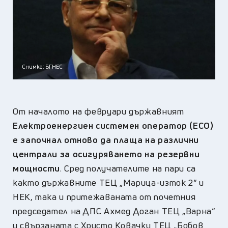
Снимка: БГНЕС
От началото на февруари държавният
Електроенергиен системен оператор (ЕСО)
е започнал отново да плаща на различни
централи за осигуряването на резервни
мощности
. Сред получателите на пари са
както държавните ТЕЦ „Марица-изток 2“ и
НЕК, така и притежаваната от почетния
председател на ДПС Ахмед Доган ТЕЦ „Варна“
и свързаната с Христо Ковачки ТЕЦ „Бобов