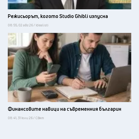
Режисьорът, когото Studio Ghibli изпусна
08:55, 02 авг 26 / Idealisti
Финансовите навици на съвременния българин
08:41, 31 юли 26 / Свят