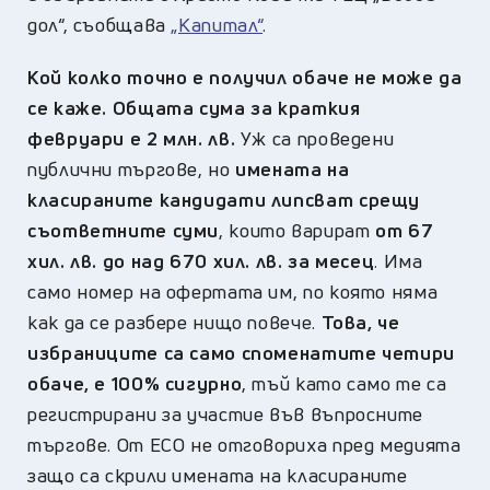
дол“, съобщава
„Капитал“
.
Кой колко точно е получил обаче не може да
се каже. Общата сума за краткия
февруари е 2 млн. лв.
Уж са проведени
публични търгове, но
имената на
класираните кандидати липсват срещу
съответните суми
, които варират
от 67
хил. лв. до над 670 хил. лв. за месец
. Има
само номер на офертата им, по която няма
как да се разбере нищо повече.
Това, че
избраниците са само споменатите четири
обаче, е 100% сигурно
, тъй като само те са
регистрирани за участие във въпросните
търгове. От ЕСО не отговориха пред медията
защо са скрили имената на класираните