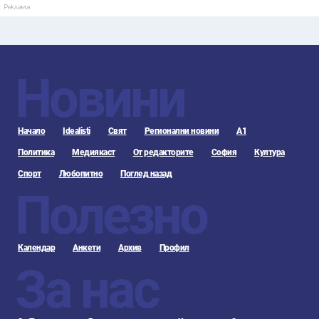
Реклама
Новини
Начало
Idealisti
Свят
Регионални новини
А1
Политика
Медиякаст
От редакторите
София
Култура
Спорт
Любопитно
Поглед назад
Полезно
Календар
Анкети
Архив
Профил
За нас