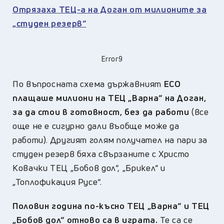
Отрязаха ТЕЦ-а на Доган от милионите за
„студен резерв“
Error9
По въпросната схема държавният
ЕСО
плащаше милиони на ТЕЦ „Варна“ на Доган,
за да стои в готовност, без да работи
(все
още не е сигурно дали въобще може да
работи). Другият голям получател на пари за
студен резерв бяха свързаните с Христо
Ковачки ТЕЦ „Бобов дол“, „Брикел“ и
„Топлофикация Русе“.
Половин година по-късно ТЕЦ „Варна“ и ТЕЦ
„Бобов дол“ отново са в играта.
Те са се