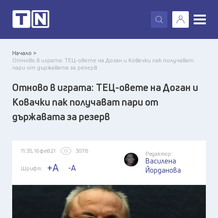
X
Начало >
Отново в играта: ТЕЦ-овете на Доган и Ковачки пак получават
пари от държавата за резерв
Отново в играта: ТЕЦ-овете на Доган и
Ковачки пак получават пари от
държавата за резерв
11:35, 16 фев 21
3078
Редактор:
Василена
+A
-A
Шрифт:
Йорданова