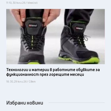
11:10, 30 юли 26 / Idealisti
Технологии и материи в работните обувките за
функционалност през горещите месеци
18:30, 29 юли 26 / Свят
Избрани новини