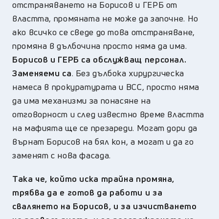
отстраняването на Борисов и ГЕРБ от
властта, промяната не може да започне. Но
ако всичко се сведе до това отстраняване,
промяна в дълбочина просто няма да има.
Борисов и ГЕРБ са обслужващ персонал.
Заменяеми са
. Без дълбока хирургическа
намеса в прокуратурата и ВСС, просто няма
да има механизми за понасяне на
отговорност и след известно време властта
на мафията ще се презареди. Могат дори да
върнат Борисов на бял кон, а могат и да го
заменят с нова фасада.
Така че, който иска трайна промяна,
трябва да е готов да работи и за
свалянето на Борисов, и за изчистването