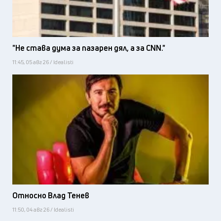
"Не става дума за пазарен дял, а за CNN."
11:45, 05 авг 26 / Idealisti
Относно Влад Тенев
11:50, 04 авг 26 / Idealisti