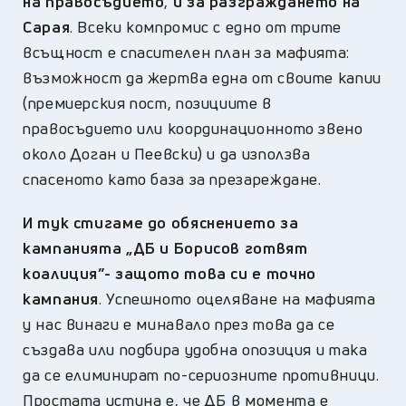
на правосъдието
,
и за разграждането на
Сарая
. Всеки компромис с едно от трите
всъщност е спасителен план за мафията:
възможност да жертва една от своите капии
(премиерския пост, позициите в
правосъдието или координационното звено
около Доган и Пеевски) и да използва
спасеното като база за презареждане.
И тук стигаме до обяснението за
кампанията „ДБ и Борисов готвят
коалиция”- защото това си е точно
кампания
. Успешното оцеляване на мафията
у нас винаги е минавало през това да се
създава или подбира удобна опозиция и така
да се елиминират по-сериозните противници.
Простата истина е, че ДБ в момента е