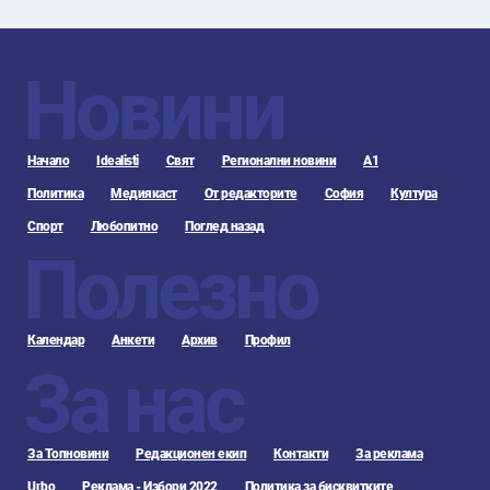
Новини
Начало
Idealisti
Свят
Регионални новини
А1
Политика
Медиякаст
От редакторите
София
Култура
Спорт
Любопитно
Поглед назад
Полезно
Календар
Анкети
Архив
Профил
За нас
За Топновини
Редакционен екип
Контакти
За реклама
Urbo
Реклама - Избори 2022
Политика за бисквитките