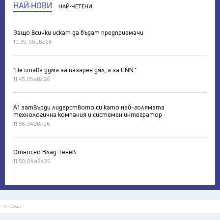
НАЙ-НОВИ
НАЙ-ЧЕТЕНИ
Защо всички искат да бъдат предприемачи
10:30, 06 авг 26
"Не става дума за пазарен дял, а за CNN."
11:45, 05 авг 26
А1 затвърди лидерството си като най-голямата
технологична компания и системен интегратор
11:56, 04 авг 26
Относно Влад Тенев
11:50, 04 авг 26
Реклама