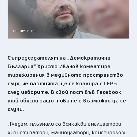
Снимка: БГНЕС
Съпредседателят на „Демократична
България“ Христо Иванов коментира
тиражирания в медийното пространство
слух, че партията ще се коалира с ГЕРБ
след изборите. В свой пост във
Facebook
той обясни защо това не е възможно да се
случи.
„Гледам, плъзнали са всякакви анализатори,
хипнотизатори, манипулатори, конспиролози