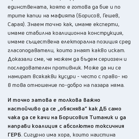
единствената, която е готова да бие и по
трите капии на мафията (Борисов, Гешев,
Сарая). Знаем точно как, имаме експерти,
имаме стабилна коалиционна конструкция,
имаме съществена електорална позиция сред
гласоподаватели, които знаят какво искат.
Доказали сме, че можем да бъдем сериозен и
последователен противник. Може да ни се
намират всякакви кусури - често с право- но
в това отношение по-добро на пазара няма.
И точно затова е толкова важно
настойчиво да се „обяснява” как ДБ само
чака да се качи на Борисовия Титаник и да
направи коалиция с абсолютно токсичния
ГЕРБ
. Сигурно има хора, които наистина