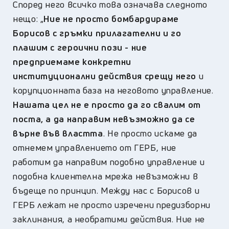
Според него всичко това означава следното
нещо: „
Ние не просто бомбардираме
Борисов с гръмки прилагателни и го
плашим с героични пози - ние
предприемаме конкретни
институционални действия срещу него
и
корупционната база на неговото управление.
Нашата цел не е просто да го свалим от
поста, а да направим невъзможно да се
върне във властта
. Не просто искаме да
отнемем управлението от ГЕРБ, ние
работим да направим подобно управление и
подобна клиентелна мрежа невъзможни в
бъдеще по принцип. Между нас с Борисов и
ГЕРБ лежат не просто изречени предизборни
заклинания, а необратими действия. Ние не