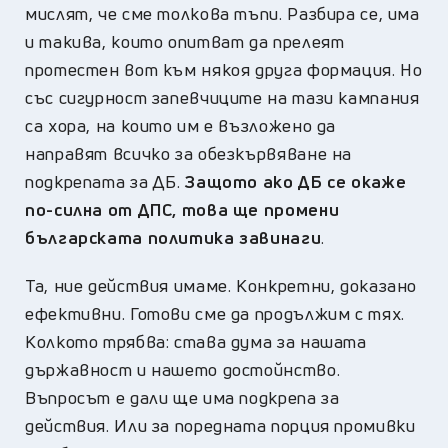
мислят, че сме толкова тъпи. Разбира се, има
и такива, които опитват да прелеят
протестен вот към някоя друга формация. Но
със сигурност запевчиците на тази кампания
са хора, на които им е възложено да
направят всичко за обезкървяване на
подкрепата за ДБ.
Защото ако ДБ се окаже
по-силна от ДПС, това ще промени
българската политика завинаги
.
Та, ние действия имаме. Конкретни, доказано
ефективни. Готови сме да продължим с тях.
Колкото трябва: става дума за нашата
държавност и нашето достойнство.
Въпросът е дали ще има подкрепа за
действия. Или за поредната порция промивки