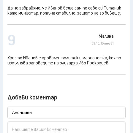
Да не забравяме, че Иванов беше сам по себе си Титаник
като министър, потъна стабилно, защото не го биваше.
9
Малина
09:10, 15 яну 21
Христо Иванов е провален политик и марионетка, която
изпълнява заповедите на олигарха Иво Прокопиев.
Добави коментар