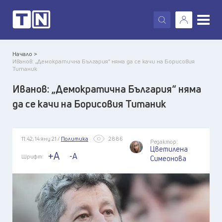
X
Начало >
Иванов: „Демократична България“ няма да се качи на Борисовия
Титаник
Иванов: „Демократична България“ няма
да се качи на Борисовия Титаник
11:42, 14 яну 21 /
Политика
2886
Редактор:
Цветилена
+A
-A
Шрифт:
Симеонова