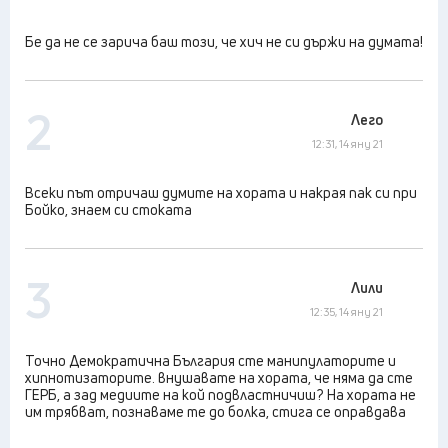
Бе да не се зарича баш този, че хич не си държи на думата!
2
Лего
12:31, 14 яну 21
Всеки път отричаш думите на хората и накрая пак си при
Бойко, знаем си стоката
3
Лили
12:35, 14 яну 21
Точно Демократична България сте манипулаторите и
хипнотизаторите. внушавате на хората, че няма да сте
ГЕРБ, а зад медиите на кой подвластничиш? На хората не
им трябват, познаваме те до болка, стига се оправдава