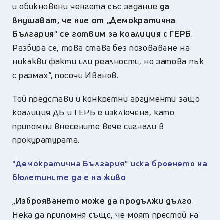
и обикновени ченгета със задание
да
внушават, че ние от „Демократична
България“ се готвим за коалиция с ГЕРБ
.
Разбира се, това става без позоваване на
никакви факти или реалности, но затова пък
с размах“, посочи Иванов.
Той представи и конкретни аргументи защо
коалиция ДБ и ГЕРБ е изключена, като
припомни внесените вече сигнали в
прокуратурата.
"Демократична България" иска броенето на
бюлетините да е на живо
„
Изброяването може да продължи дълго
.
Нека да припомня също, че моят престой на