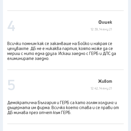
4
Фишек
12:39, 14 яну 21
Всички помним как се заканваше на Бойко и накрая се
целувахте. ДБ не е никаква партия, която може да се
мериш с нито една друга. Искаш заедно с ГЕРБ и ДПС да
елиминирате заедно.
5
Живот
12:42, 14 яну 21
Демократична България и ГЕРБ са като голям холдинг и
дъщерната им фирма. Всичко което става и се прави от
ДБ минава през отчет към ГЕРБ.