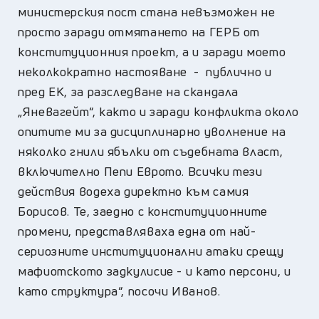
министерския пост стана невъзможен не
просто заради отмятането на ГЕРБ от
конституционния проект, а и заради моето
неколкократно настояване - публично и
пред ЕК, за разследване на скандала
„Яневагейт“, както и заради конфликта около
опитите ми за дисциплинарно уволнение на
няколко гнили ябълки от съдебната власт,
включително Пепи Еврото. Всички тези
действия водеха директно към самия
Борисов. Те, заедно с конституционните
промени, представляваха една от най-
сериозните институционални атаки срещу
мафиотското задкулисие - и като персони, и
като структура“, посочи Иванов.