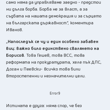
само няма да управляваме заедно - предстои
ни дълга борба. Борба не за власт, а за
съдбата на нашата демокрация и за сърцето
на българската държавност“, коментира
Иванов.
„
Напоследък се чу и един особено забавен
виц: важно било единствено свалянето на
Борисов
. Това Гешев, това ВСС, това
реформата на прокуратурата, хеле пък ДПС,
Доган и Пеевски- всичко това били
второстепенни и незначителни цели.
Error9
Истината е друга: няма спор, че без