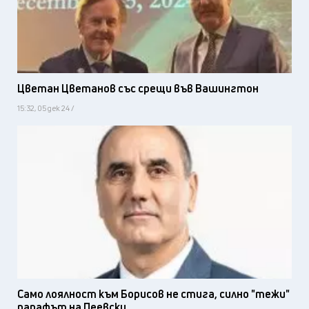
Цветан Цветанов със срещи във Вашингтон
15:32, 05 дек 24 /
Само лоялност към Борисов не стига, силно "тежи"
парафът на Пеевски