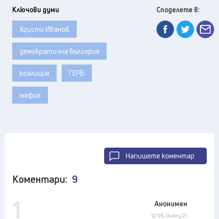
Ключови думи
Споделете в:
Христо Иванов
демократична българия
коалиция
ГЕРБ
мафия
Напишете коментар
Коментари:
9
1
Анонимен
12:06, 14 яну 21