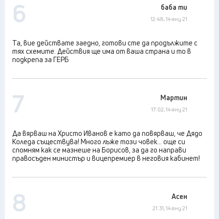
6
баба ти
12:48, 14 яну 21
Та, вие действате заедно, готови сте да продължите с
тях схемите. Действия ще има от ваша страна и то в
подкрепа за ГЕРБ
7
Мартин
17:02, 14 яну 21
Да вярваш на Христо Иванов е като да повярваш, че Дядо
Коледа съществува! Много лъже този човек... още си
спомням как се мазнеше на Борисов, за да го направи
правосъден министър и вицепремиер в неговия кабинет!
8
Асен
21:31, 14 яну 21