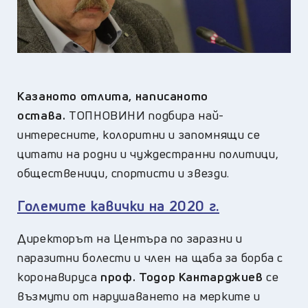
Казаното отлита, написаното
остава.
ТОПНОВИНИ подбира най-
интересните, колоритни и запомнящи се
цитати на родни и чуждестранни политици,
общественици, спортисти и звезди.
Големите кавички на 2020 г.
Директорът на Центъра по заразни и
паразитни болести и член на щаба за борба с
коронавируса
проф. Тодор Кантарджиев
се
възмути от нарушаването на мерките и