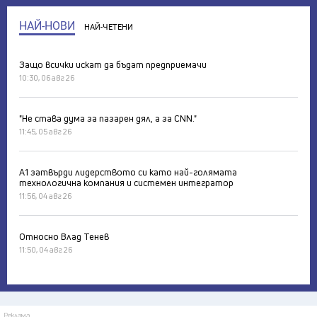
НАЙ-НОВИ
НАЙ-ЧЕТЕНИ
Защо всички искат да бъдат предприемачи
10:30, 06 авг 26
"Не става дума за пазарен дял, а за CNN."
11:45, 05 авг 26
А1 затвърди лидерството си като най-голямата
технологична компания и системен интегратор
11:56, 04 авг 26
Относно Влад Тенев
11:50, 04 авг 26
Реклама