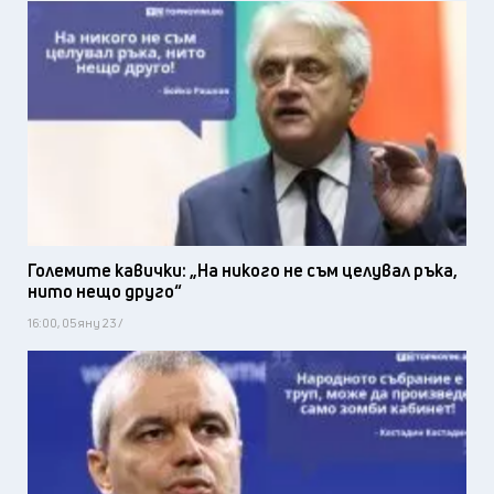
Големите кавички: „На никого не съм целувал ръка,
нито нещо друго“
16:00, 05 яну 23 /