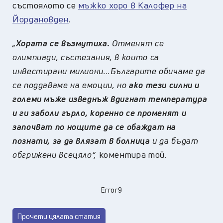
състоялото се
мъжко хоро в Калофер на
Йордановден
.
„
Хората се възмутиха.
Отменят се
олимпиади, състезания, в които са
инвестирани милиони...Българите обичаме да
се поддаваме на емоции, но
ако тези силни и
големи мъже изведнъж вдигнат температура
и ги заболи гърло, коренно се променят и
започват по нощите да се обаждат на
познати, за да влязат в болница
и да бъдат
обгрижени всецяло“,
коментира той.
Error9
Прочети цялата статия