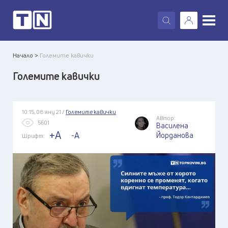
X
Начало >
Големите кавички
Големите кавички
10:15, 08 яну 21 /
Големите кавички
Автор:
5601
Василена
+A
-A
Йорданова
Шрифт: