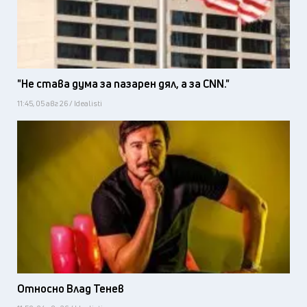
"Не става дума за пазарен дял, а за CNN."
11:45, 05 авг 26 / Idealisti
Относно Влад Тенев