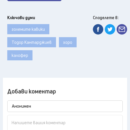
Ключови думи
Споделете в:
големите кавики
Тодор Кантарджиев
хоро
калофер
Добави коментар