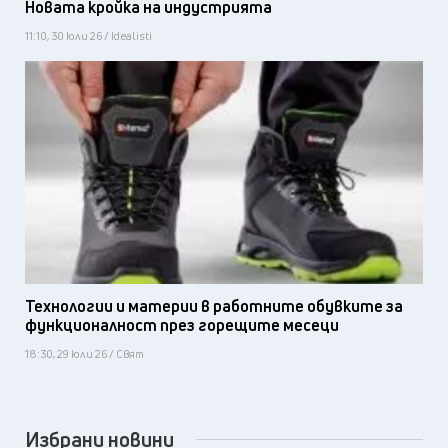
Новата кройка на индустрията
11:10, 30 юли 26 / Idealisti
Технологии и материи в работните обувките за
функционалност през горещите месеци
18:30, 29 юли 26 / Свят
Избрани новини