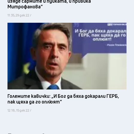
изяде сармите и пуйката, и привика
Митрофанова“
11:35, 29 дек 22 /
Големите кавички: „И Бог да бяха докарали ГЕРБ,
пак щяха да го оплюят“
12:18, 15 дек 22 /