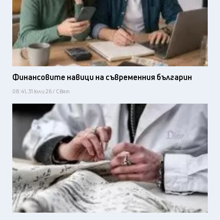
Финансовите навици на съвременния българин
08:41, 31 юли 26 / Свят