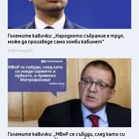
Големите кавички: „Народното събрание е труп,
може да произведе само зомби кабинет“
11:00, 04 яну 23 /
Големите кавички: „МВнР се събуди, след като си