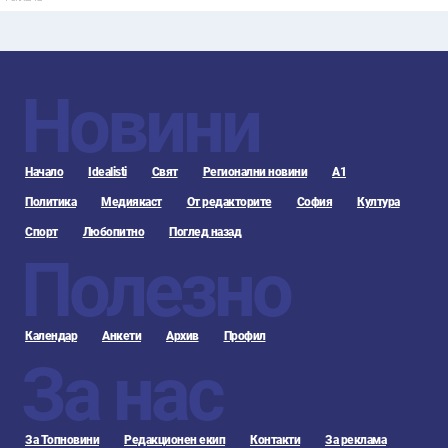
Новини
Начало
Idealisti
Свят
Регионални новини
А1
Политика
Медиякаст
От редакторите
София
Култура
Спорт
Любопитно
Поглед назад
Полезно
Календар
Анкети
Архив
Профил
За нас
За Топновини
Редакционен екип
Контакти
За реклама