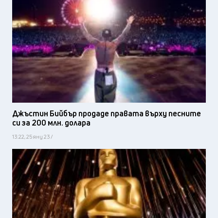
Джъстин Бийбър продаде правата върху песните
си за 200 млн. долара
13:22, 25 яну 23 /