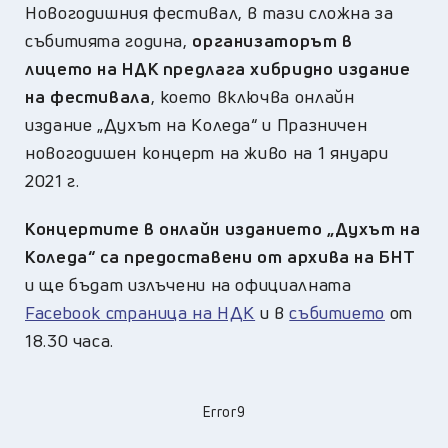
Новогодишния фестивал, в тази сложна за
събитията година,
организаторът в
лицето на НДК предлага хибридно издание
на фестивала
, което включва онлайн
издание „Духът на Коледа“ и Празничен
новогодишен концерт на живо на 1 януари
2021 г.
Концертите в онлайн изданието „Духът на
Коледа“ са предоставени от архива на БНТ
и ще бъдат излъчени на официалната
Facebook страница на НДК
и в
събитието
от
18.30 часа.
Error9