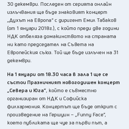
30 декември. Последен от серията онлайн
излъчвания ще бъде знаковият концерт
„Духът на Европа“ с диригент Емил Табаков
(от 1 януари 2018г.), с който преди две години
НДК отбеляза домакинството на страната
ни като председател на Съвета на
Европейския съюз. Той ще бъде излъчен на 31
декември.
На 1 януари от 18.30 часа в зала 1 ще се
състои Празничният новогодишен концерт
„Севера и Юга”
, който е съвместно
организиран от НДК и Софийска
филхармония. Концертът ще бъде открит с
произведение на Гершуин – „Funny Face”,
което публиката ще чуе за първи път, а