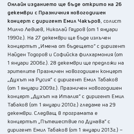
Онлайн изданието ще бъде открито на 26
декември с Празничния новогодишен
концерт с диригент Емил Чакъров
, солист
Милчо Левиев, Николай Гяуров (от 1 януари
1990г.). На 27 декември ще бъде излъчен
концертът „Имена от бъдещето” с диригент
Найден Тодоров и Софийска филхармония (от
1 януари 2006г.). 28 декември ще предложи на
зрителите Празничен новогодишен концерт
„Духът на Русия” с диригент Емил Табаков
(от 1 януари 2009г.). Празничен новогодишен
концерт „Духът на Италия” с диригент Емил
Табаков (от 1 януари 2010г.) гледаме на 29
декември. Следващ в програмата е
концертът „Пътешествие по Дунава” с
диригент Емил Табаков (от 1 януари 2013г.) –