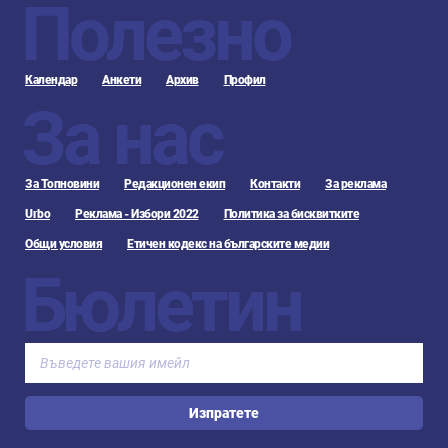
Полезно
Календар
Анкети
Архив
Профил
За нас
За Топновини
Редакционен екип
Контакти
За реклама
Urbo
Реклама - Избори 2022
Политика за бисквитките
Общи условия
Етичен кодекс на българските медии
Бюлетин
Изпратете