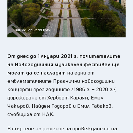
Снимка: CanStockPhoto
От днес до 1 януари 2021 г. почитателите
на Новогодишния музикален фестивал ще
могат да се насладят
на едни от
емблематичните Празнични новогодишни
концерти през годините /1986 г. – 2020 г./,
дирижирани от Херберт Караян, Емил
Чакъров, Найден Тодоров и Емил Табаков,
съобщиха от НДК.
В търсене на решение за провеждането на