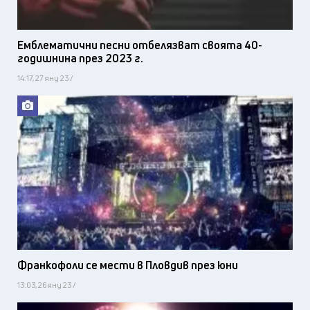
Емблематични песни отбелязват своята 40-
годишнина през 2023 г.
14:17, 27 яну 23 /
Франкофоли се мести в Пловдив през юни
13:03, 26 яну 23 /