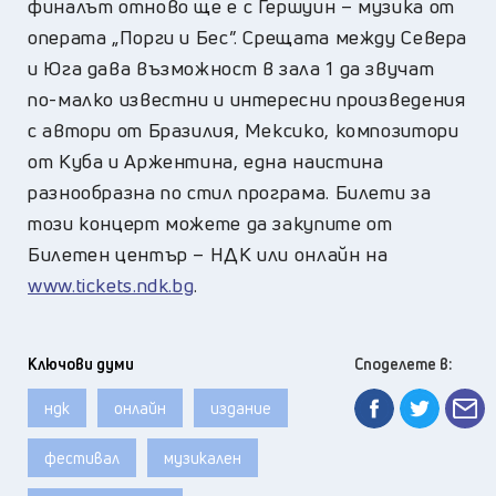
финалът отново ще е с Гершуин – музика от
операта „Порги и Бес”. Срещата между Севера
и Юга дава възможност в зала 1 да звучат
по-малко известни и интересни произведения
с автори от Бразилия, Мексико, композитори
от Куба и Аржентина, една наистина
разнообразна по стил програма. Билети за
този концерт можете да закупите от
Билетен център – НДК или онлайн на
www.tickets.ndk.bg
.
Ключови думи
Споделете в:
ндк
онлайн
издание
фестивал
музикален