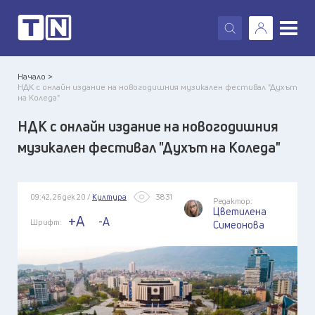
X
Начало >
НДК с онлайн издание на новогодишния музикален фестивал "Духът
на Коледа"
НДК с онлайн издание на новогодишния
музикален фестивал "Духът на Коледа"
09:42, 26 дек 20 /
Култура
3831
Редактор:
Цветилена
+A
-A
Шрифт:
Симеонова