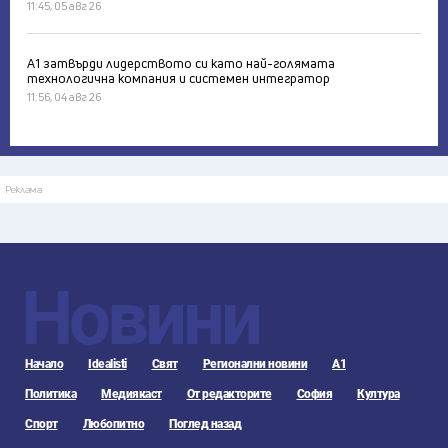
11:45, 05 авг 26
А1 затвърди лидерството си като най-голямата
технологична компания и системен интегратор
11:56, 04 авг 26
Реклама
Новини
Начало
Idealisti
Свят
Регионални новини
А1
Политика
Медиякаст
От редакторите
София
Култура
Спорт
Любопитно
Поглед назад