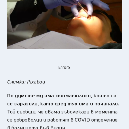
Error9
Снимка: Pixabay
По думите му има стоматолози, които са
се заразили, като сред тях има и починали.
Той съобщи, че двама зъболекари в момента
са доброволци и работят в COVID отделение
в болницата във Видин.