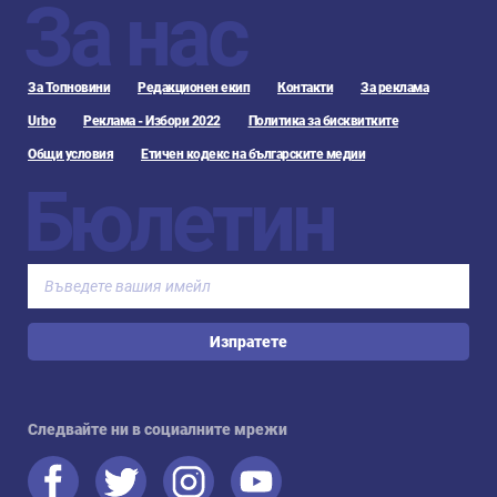
За нас
За Топновини
Редакционен екип
Контакти
За реклама
Urbo
Реклама - Избори 2022
Политика за бисквитките
Общи условия
Етичен кодекс на българските медии
Бюлетин
Изпратете
Следвайте ни в социалните мрежи