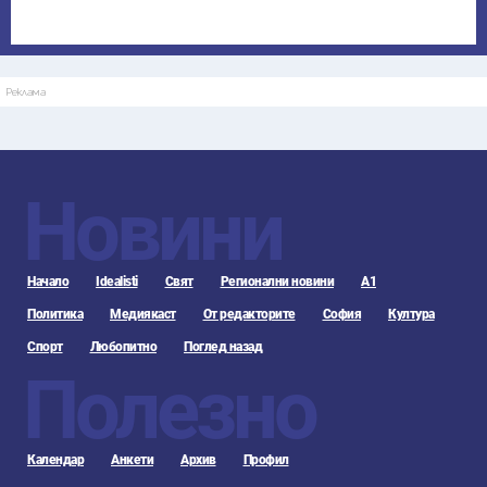
Реклама
Новини
Начало
Idealisti
Свят
Регионални новини
А1
Политика
Медиякаст
От редакторите
София
Култура
Спорт
Любопитно
Поглед назад
Полезно
Календар
Анкети
Архив
Профил