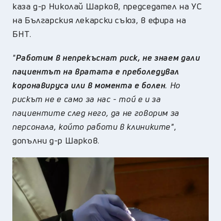
каза д-р Николай Шарков, председател на УС
на Българския лекарски съюз, в ефира на
БНТ.
"
Работим в непрекъснат риск, не знаем дали
пациентът на вратата е преболедувал
коронавируса или в момента е болен
. Но
рискът не е само за нас - той е и за
пациентите след него, да не говорим за
персонала, който работи в клиниките"
,
допълни д-р Шарков.