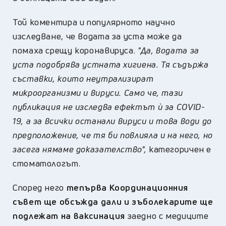
Той коментира и популярното научно
изследване, че водата за уста може да
помаха срещу коронавируса.
"Да, водата за
уста подобрява устната хигиена. Тя съдържа
съставки, които неутрализират
микроорганизми и вируси. Само че, тази
публикация не изследва ефектът ѝ за COVID-
19, а за всички останали вируси и това води до
предположение, че тя би повлияла и на него, но
засега нямаме доказателство",
категоричен е
стоматологът.
Според него
тепърва Координационния
съвет ще обсъжда дали и зъболекарите ще
подлежат на ваксинация
заедно с медиците