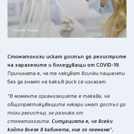
Снимка: Pixabay
Стоматолози искат достъп до регистрите
на заразените и боледуващи от COVID-19
.
Причината е, че те лекуват всички пациенти
без да знаят на какъв риск се излагат.
"В момента организацията е такава, че
общопрактикуващите лекари имат достъп до
този регистър, за разлика от
стоматолозите.
Ситуацията е, че всеки
който влезе в кабинета, ние го поемаме
"
,