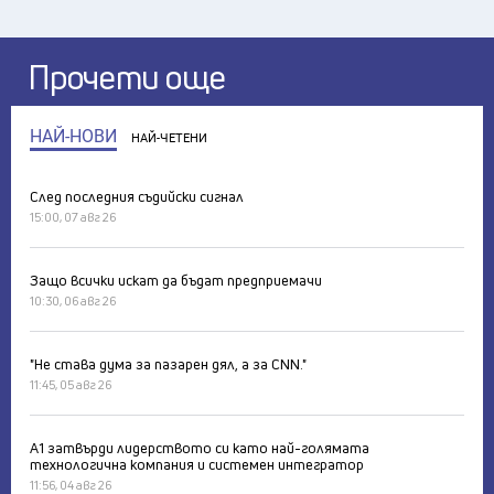
Прочети още
НАЙ-НОВИ
НАЙ-ЧЕТЕНИ
След последния съдийски сигнал
15:00, 07 авг 26
Защо всички искат да бъдат предприемачи
10:30, 06 авг 26
"Не става дума за пазарен дял, а за CNN."
11:45, 05 авг 26
А1 затвърди лидерството си като най-голямата
технологична компания и системен интегратор
11:56, 04 авг 26