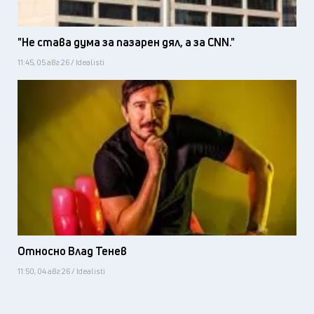
"Не става дума за пазарен дял, а за CNN."
11:45, 05 авг 26 / Idealisti
Относно Влад Тенев
11:50, 04 авг 26 / Idealisti