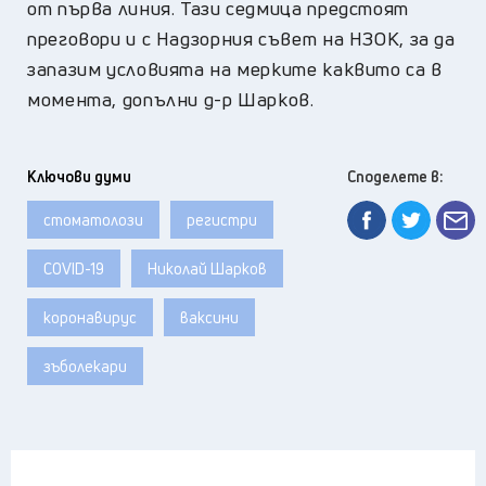
от първа линия. Тази седмица предстоят
преговори и с Надзорния съвет на НЗОК, за да
запазим условията на мерките каквито са в
момента, допълни д-р Шарков.
Ключови думи
Споделете в:
стоматолози
регистри
COVID-19
Николай Шарков
коронавирус
ваксини
зъболекари