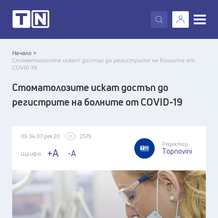
X
Начало >
Стоматолозите искат достъп до регистрите на болните от
COVID-19
Стоматолозите искат достъп до
регистрите на болните от COVID-19
09:34, 07 дек 20
2579
Редактор:
Topnovini
+A
-A
Шрифт: