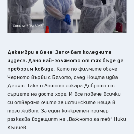
Снимка: ЕПА/БГНЕС
Декември е вече! Започват коледните
чудеса. Дано най-голямото от тях бъде да
преборим ковида.
Като по филмите обаче
Черното върви с Бялото, след Нощта идва
Денят. Така и Лошото изкара Доброто от
сърцата на доста хора. И все повече всички
си отваряме очите за истинските неща в
този живот. За един конкретен пример
разказва водещият на „Важното за теб“ Ники
Кънчев.