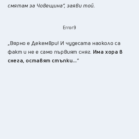
смятам за Човещина“,
заяви той.
Error9
„
Вярно е Декември! И чудесата наоколо са
факт и не е само първият сняг.
Има хора в
снега, оставят стъпки...
“