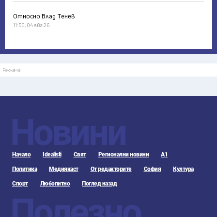
Относно Влад Тенев
11:50, 04 авг 26
Реклама
Новини
Начало
Idealisti
Свят
Регионални новини
А1
Политика
Медиякаст
От редакторите
София
Култура
Спорт
Любопитно
Поглед назад
Полезно