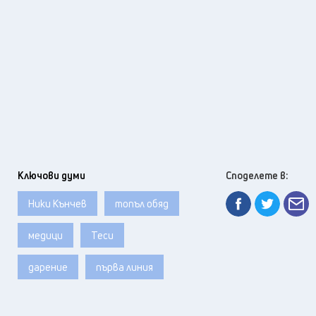
Ключови думи
Споделете в:
Ники Кънчев
топъл обяд
медици
Теси
дарение
първа линия