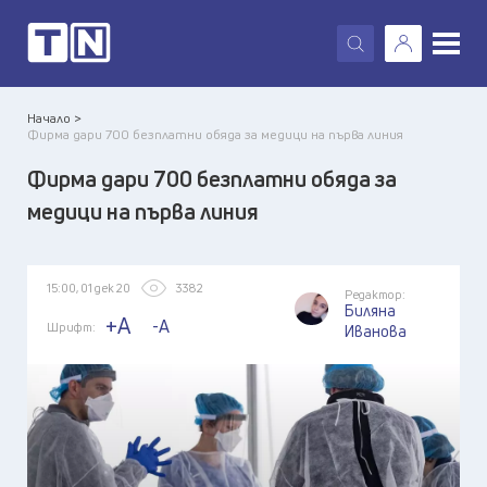
X
Начало >
Фирма дари 700 безплатни обяда за медици на първа линия
Фирма дари 700 безплатни обяда за
медици на първа линия
15:00, 01 дек 20
3382
Редактор:
Биляна
+A
-A
Шрифт:
Иванова