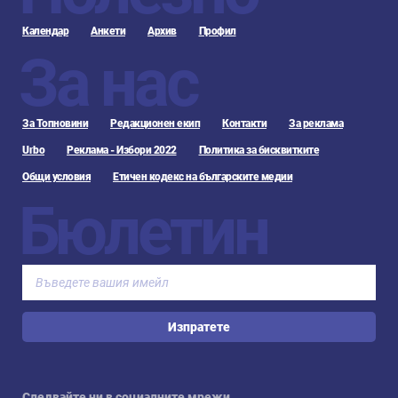
Календар
Анкети
Архив
Профил
За нас
За Топновини
Редакционен екип
Контакти
За реклама
Urbo
Реклама - Избори 2022
Политика за бисквитките
Общи условия
Етичен кодекс на българските медии
Бюлетин
Изпратете
Следвайте ни в социалните мрежи