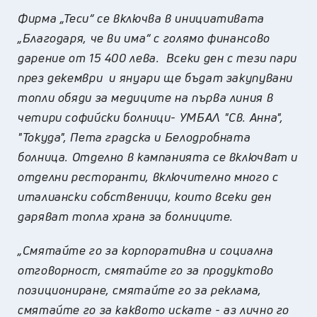
Фирма „Теси“ се включва в инициативата
„Благодаря, че ви има“ с голямо финансово
дарение от 15 400 лева. Всеки ден с тези пари
през декември и януари ще бъдат закупувани
топли обяди за медиците на първа линия в
четири софийски болници- УМБАЛ "Св. Анна",
"Токуда", Пета градска и Белодробната
болница.
Отделно в кампанията се включват и
отделни ресторанти, включително много с
италиански собственици, които всеки ден
даряват топла храна за болниците.
„
Смятайте го за корпоративна и социална
отговорност, смятайте го за продуктово
позициониране, смятайте го за реклама,
смятайте го за каквото искате - аз лично го