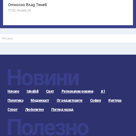
Относно Влад Тенев
11:50, 04 авг 26
Реклама
Новини
Начало
Idealisti
Свят
Регионални новини
А1
Политика
Медиякаст
От редакторите
София
Култура
Спорт
Любопитно
Поглед назад
Полезно