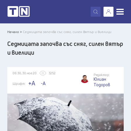
X
Начало >
Седмицата започва със сняг, силен вятър и виелици
Седмицата започва със сняг, силен вятър
и виелици
06:30, 30 ное 20
3252
Редактор:
Юлиан
+A
-A
Шрифт:
Тодоров