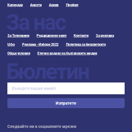
Календар
Анкети
Архив
Профил
За нас
За Топновини
Редакционен екип
Контакти
За реклама
Urbo
Реклама - Избори 2022
Политика за бисквитките
Общи условия
Етичен кодекс на българските медии
Бюлетин
Изпратете
Следвайте ни в социалните мрежи