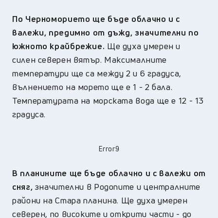
По Черноморието ще бъде облачно и с
валежи, предимно от дъжд, значителни по
южното крайбрежие.
Ще духа умерен и
силен северен вятър. Максималните
температури ще са между 2 и 6 градуса,
вълнението на морето ще е 1 - 2 бала.
Температурата на морската вода ще е 12 - 13
градуса.
Error9
В планините ще бъде облачно и с валежи от
сняг,
значителни в Родопите и централните
райони на Стара планина. Ще духа умерен
северен, по високите и открити части - до