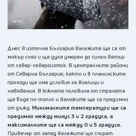
БГНЕС
Днес в източна България валежите ще са от
мокър сняг и ще духа умерен до силен вятър
от север-североизток. В централните райони
от Северна България, както и в планинските
проходи ще има условия за виелици и
навявания. В южната половина от страната
ще бъде по-топло и валежите ще са предимно
от дъжд.
Минималните температури ще са
предимно между минус 3 и 2 градуса, а
максималните ще са между 0 и 5 градуса.
Привечер от запад валежите ще спират.