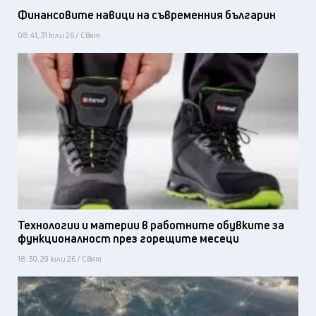
Финансовите навици на съвременния българин
08:41, 31 юли 26 / Свят
Технологии и материи в работните обувките за
функционалност през горещите месеци
18:30, 29 юли 26 / Свят