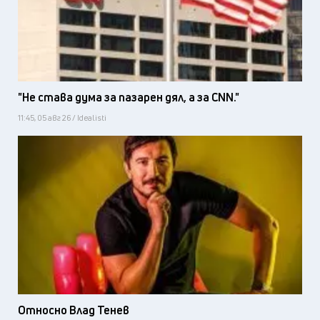
"Не става дума за пазарен дял, а за CNN."
11:45, 05 авг 26 / Idealisti
Относно Влад Тенев