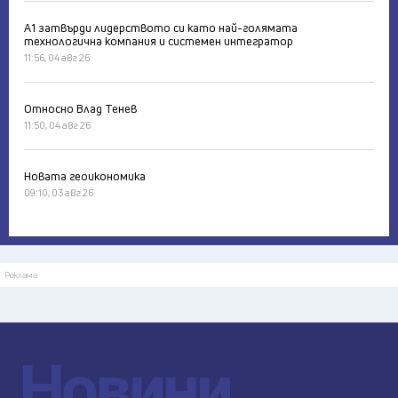
А1 затвърди лидерството си като най-голямата
технологична компания и системен интегратор
11:56, 04 авг 26
Относно Влад Тенев
11:50, 04 авг 26
Новата геоикономика
09:10, 03 авг 26
Реклама
Новини