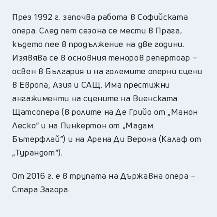
През 1992 г. започва работа в Софийската
опера. След пет сезона се мести в Прага,
където пее в продължение на две години.
Изявява се в основния теноров репертоар –
освен в България и на големите оперни сцени
в Европа, Азия и САЩ. Има престижни
ангажименти на сцените на Виенската
Щатсопера (в ролите на Де Грийо от „Манон
Леско“ и на Пинкертон от „Мадам
Бътерфлай“) и на Арена Ди Верона (Калаф от
„Турандот“).
От 2016 г. е в трупата на Държавна опера –
Стара Загора.