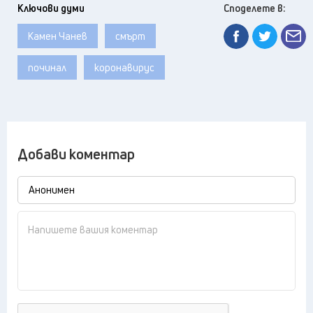
Ключови думи
Споделете в:
Камен Чанев
смърт
починал
коронавирус
Добави коментар