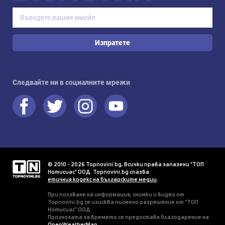
Изпратете
Следвайте ни в социалните мрежи
© 2010 - 2026 Topnovini.bg, Всички права запазени "ТОП
Нотисиас" ООД. Topnovini.bg спазва
етичния кодекс на българските медии
.
При ползване на информация, снимки и видео от
Topnovini.bg се изисква писмено разрешение от "ТОП
Нотисиас" ООД.
Прогнозата за времето се предоставя благодарение на
OpenWeatherMap
.