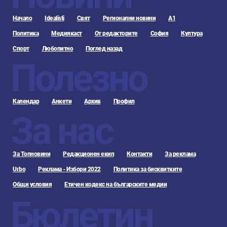
Начало
Idealisti
Свят
Регионални новини
А1
Политика
Медиякаст
От редакторите
София
Култура
Спорт
Любопитно
Поглед назад
Полезно
Календар
Анкети
Архив
Профил
За нас
За Топновини
Редакционен екип
Контакти
За реклама
Urbo
Реклама - Избори 2022
Политика за бисквитките
Общи условия
Етичен кодекс на българските медии
Бюлетин