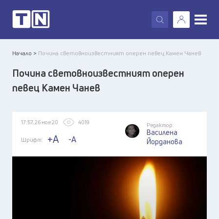
X
Начало >
Почина световноизвестният оперен певец Камен Чанев
Почина световноизвестният оперен
певец Камен Чанев
17:57, 26 ное 20
4019
Редактор:
Василена
+A
-A
Шрифт:
Йорданова