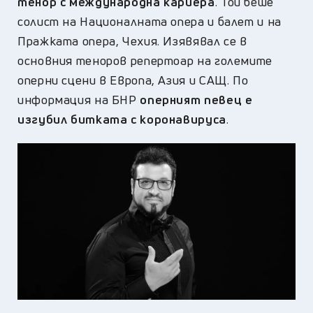
тенор с международна кариера
. Той беше
солист на Националната опера и балет и на
Пражката опера, Чехия. Изявявал се в
основния теноров репертоар на големите
оперни сцени в Европа, Азия и САЩ. По
информация на БНР
оперният певец е
изгубил битката с коронавируса
.